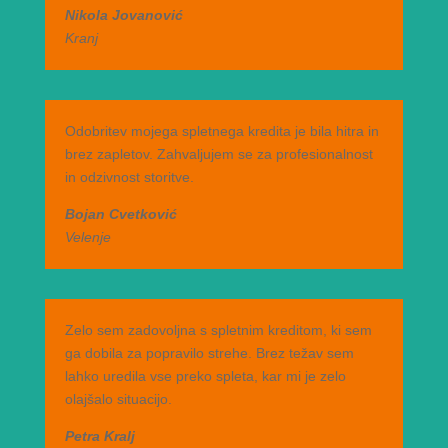
Nikola Jovanović
Kranj
Odobritev mojega spletnega kredita je bila hitra in
brez zapletov. Zahvaljujem se za profesionalnost
in odzivnost storitve.
Bojan Cvetković
Velenje
Zelo sem zadovoljna s spletnim kreditom, ki sem
ga dobila za popravilo strehe. Brez težav sem
lahko uredila vse preko spleta, kar mi je zelo
olajšalo situacijo.
Petra Kralj