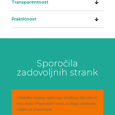
Transparentnost
Praktičnost
Sporočila
zadovoljnih strank
Odobritev mojega spletnega kredita je bila hitra in
brez težav. Priporočam vsem, ki iščejo učinkovito
rešitev za financiranje.