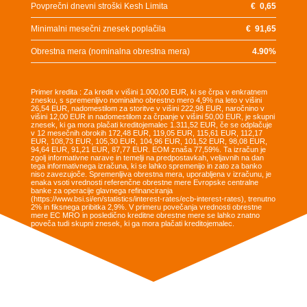
Povprečni dnevni stroški Kesh Limita
€
0,65
Minimalni mesečni znesek poplačila
€
91,65
Obrestna mera (nominalna obrestna mera)
4.90
%
Primer kredita : Za kredit v višini 1.000,00 EUR, ki se črpa v enkratnem
znesku, s spremenljivo nominalno obrestno mero 4,9% na leto v višini
26,54 EUR, nadomestilom za storitve v višini 222,98 EUR, naročnino v
višini 12,00 EUR in nadomestilom za črpanje v višini 50,00 EUR, je skupni
znesek, ki ga mora plačati kreditojemalec 1.311,52 EUR, če se odplačuje
v 12 mesečnih obrokih 172,48 EUR, 119,05 EUR, 115,61 EUR, 112,17
EUR, 108,73 EUR, 105,30 EUR, 104,96 EUR, 101,52 EUR, 98,08 EUR,
94,64 EUR, 91,21 EUR, 87,77 EUR. EOM znaša 77,59%. Ta izračun je
zgolj informativne narave in temelji na predpostavkah, veljavnih na dan
tega informativnega izračuna, ki se lahko spremenijo in zato za banko
niso zavezujoče. Spremenljiva obrestna mera, uporabljena v izračunu, je
enaka vsoti vrednosti referenčne obrestne mere Evropske centralne
banke za operacije glavnega refinanciranja
(https://www.bsi.si/en/statistics/interest-rates/ecb-interest-rates), trenutno
2% in fiksnega pribitka 2,9%. V primeru povečanja vrednosti obrestne
mere EC MRO in posledično kreditne obrestne mere se lahko znatno
poveča tudi skupni znesek, ki ga mora plačati kreditojemalec.