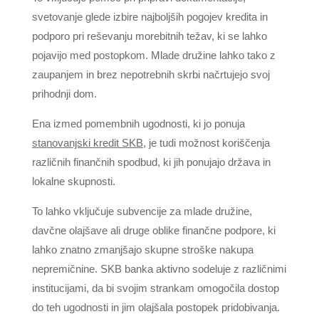
svetovanje glede izbire najboljših pogojev kredita in
podporo pri reševanju morebitnih težav, ki se lahko
pojavijo med postopkom. Mlade družine lahko tako z
zaupanjem in brez nepotrebnih skrbi načrtujejo svoj
prihodnji dom.
Ena izmed pomembnih ugodnosti, ki jo ponuja
stanovanjski kredit SKB
, je tudi možnost koriščenja
različnih finančnih spodbud, ki jih ponujajo država in
lokalne skupnosti.
To lahko vključuje subvencije za mlade družine,
davčne olajšave ali druge oblike finančne podpore, ki
lahko znatno zmanjšajo skupne stroške nakupa
nepremičnine. SKB banka aktivno sodeluje z različnimi
institucijami, da bi svojim strankam omogočila dostop
do teh ugodnosti in jim olajšala postopek pridobivanja.