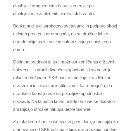
izgubljale dragocenega časa in energije pri
izpolnjevanju zapletenih birokratskih zahtev.
Banka nudi tudi strokovno svetovanje in podporo skozi
celoten proces, kar omogoča, da se družine lahko
osredotočijo na iskanje in nakup svojega sanjskega
doma.
Dodatna prednost je tudi možnost koriščenja državnih
subvencij in drugih finančnih spodbud, ki so na voljo
mladim družinam. SKB banka sodeluje z različnimi
državnimi in lokalnimi institucijami, kar omogoča, da
stranke izkoristijo vse razpoložljive ugodnosti in
olajšave. Na ta način lahko mlade družine še dodatno
zmanjšajo stroške nakupa nepremičnine.
Za mlade družine, ki iščejo svoj prvi dom, je posojilo za
stanovanje od SKB odlična izbira, saj združuje ugodne