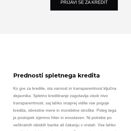
PRIJAVI SE ZA KREDIT
Prednosti spletnega kredita
Ko gre za kredite, sta varnost in transparentnost ključna
dejavnika. Spletno kreditiranje zagotavlja visok nivo
transparentnosti, saj lahko vnaprej vidite vse pogoje
kredita, obrestne mere in morebitne stroške. Poleg tega
je postopek izjemno hiter in enostaven. Ni potrebe po
večkratnih obiskih banke ali čakanju v vrstah. Vse lahko