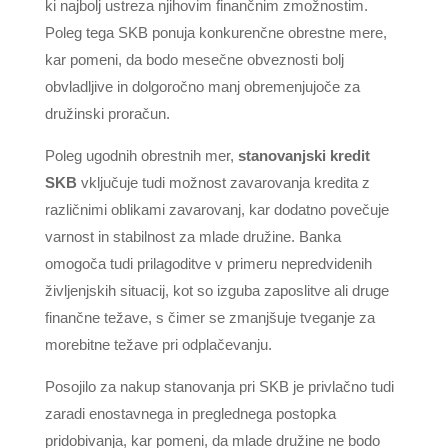
ki najbolj ustreza njihovim finančnim zmožnostim.
Poleg tega SKB ponuja konkurenčne obrestne mere,
kar pomeni, da bodo mesečne obveznosti bolj
obvladljive in dolgoročno manj obremenjujoče za
družinski proračun.
Poleg ugodnih obrestnih mer,
stanovanjski kredit
SKB
vključuje tudi možnost zavarovanja kredita z
različnimi oblikami zavarovanj, kar dodatno povečuje
varnost in stabilnost za mlade družine. Banka
omogoča tudi prilagoditve v primeru nepredvidenih
življenjskih situacij, kot so izguba zaposlitve ali druge
finančne težave, s čimer se zmanjšuje tveganje za
morebitne težave pri odplačevanju.
Posojilo za nakup stanovanja pri SKB je privlačno tudi
zaradi enostavnega in preglednega postopka
pridobivanja, kar pomeni, da mlade družine ne bodo