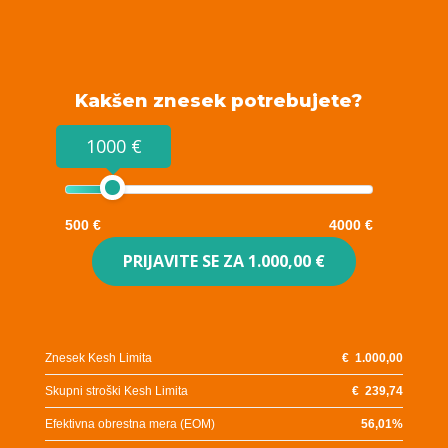
Kakšen znesek potrebujete?
1000 €
500 €
4000 €
PRIJAVITE SE ZA
1.000,00 €
Znesek Kesh Limita
€
1.000,00
Skupni stroški Kesh Limita
€
239,74
Efektivna obrestna mera (EOM)
56,01
%