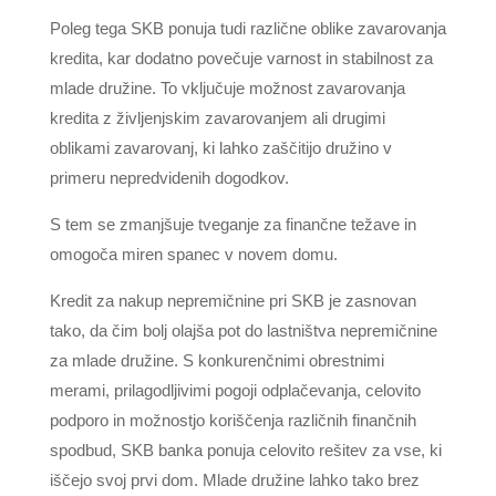
Poleg tega SKB ponuja tudi različne oblike zavarovanja
kredita, kar dodatno povečuje varnost in stabilnost za
mlade družine. To vključuje možnost zavarovanja
kredita z življenjskim zavarovanjem ali drugimi
oblikami zavarovanj, ki lahko zaščitijo družino v
primeru nepredvidenih dogodkov.
S tem se zmanjšuje tveganje za finančne težave in
omogoča miren spanec v novem domu.
Kredit za nakup nepremičnine pri SKB je zasnovan
tako, da čim bolj olajša pot do lastništva nepremičnine
za mlade družine. S konkurenčnimi obrestnimi
merami, prilagodljivimi pogoji odplačevanja, celovito
podporo in možnostjo koriščenja različnih finančnih
spodbud, SKB banka ponuja celovito rešitev za vse, ki
iščejo svoj prvi dom. Mlade družine lahko tako brez