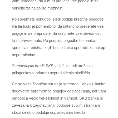
vam omogoča, da v miru preučite vse pogoje in se
odločite za najboljšo možnost.
Ko sprejmete ponudbo, sledi podpis kreditne pogodbe.
Na tej točki je pomembno, da natančno preberete vse
pogoje in se prepričate, da razumete vse obveznosti,
ki jih prevzemate. Po podpisu pogodbe bo banka
sprostila sredstva, ki jih boste lahko uporabili za nakup
nepremičnine.
Stanovanjski kredit SKB
vključuje tudi možnost
prilagoditev v primeru nepredvidenih okoliščin.
Če se vaša finančna situacija spremeni, lahko z banko
dogovorite spremembe pogojev odplačevanja, kar vam
omogoča večjo fleksibilnost in varnost. SKB banka je
zavezana k zagotavljanju podpore svojim strankam
skozi celotno obdobje odplačevanja kredita.