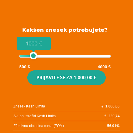
Kakšen znesek potrebujete?
1000 €
500 €
4000 €
PRIJAVITE SE ZA
1.000,00 €
Znesek Kesh Limita
€
1.000,00
Skupni stroški Kesh Limita
€
239,74
Efektivna obrestna mera (EOM)
56,01
%