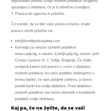
neposreden prenos svojih osebnih podatkov drugemu
upravljavcu obdelave, če je to tehnično izvedljivo.
Pravica do ugovora in pritožbe.
Če menite, da so bile vaše pravice kršene, imate
pravico vložiti pritožbo na:
info@kreditprekospleta.com
Komisija za varstvo osebnih podatkov
www.cpdp.bg, e-naslov:
kzld@cpdp.bg
, naslov: prof.
Cvetan Lazarov št. 2, Sofija, Bolgarija. Če želite
uveljaviti katero koli pravico v zvezi z obdelavo
osebnih podatkov, ko vaše podatke obdelujemo v
imenu banke, če nam pošljete zahtevo, jo bomo
poslali banki kot vodja obdelave. Pred obdelavo
osebnih podatkov vas bomo obvestili o kontaktnih
podatkih vodje obdelave.
Kaj pa, če ne želite, da se vaši