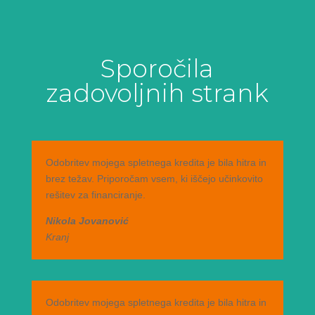
Sporočila
zadovoljnih strank
Odobritev mojega spletnega kredita je bila hitra in
brez težav. Priporočam vsem, ki iščejo učinkovito
rešitev za financiranje.
Nikola Jovanović
Kranj
Odobritev mojega spletnega kredita je bila hitra in