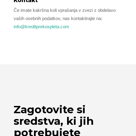
Kontakt
Če imate kakršna koli vprašanja v zvezi z obdelavo
vaših osebnih podatkov, nas kontaktirajte na:
info@kreditprekospleta.com
Zagotovite si
sredstva, ki jih
potrebujete