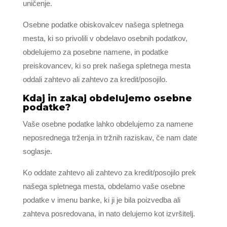
uničenje.
Osebne podatke obiskovalcev našega spletnega
mesta, ki so privolili v obdelavo osebnih podatkov,
obdelujemo za posebne namene, in podatke
preiskovancev, ki so prek našega spletnega mesta
oddali zahtevo ali zahtevo za kredit/posojilo.
Kdaj in zakaj obdelujemo osebne
podatke?
Vaše osebne podatke lahko obdelujemo za namene
neposrednega trženja in tržnih raziskav, če nam date
soglasje.
Ko oddate zahtevo ali zahtevo za kredit/posojilo prek
našega spletnega mesta, obdelamo vaše osebne
podatke v imenu banke, ki ji je bila poizvedba ali
zahteva posredovana, in nato delujemo kot izvršitelj.