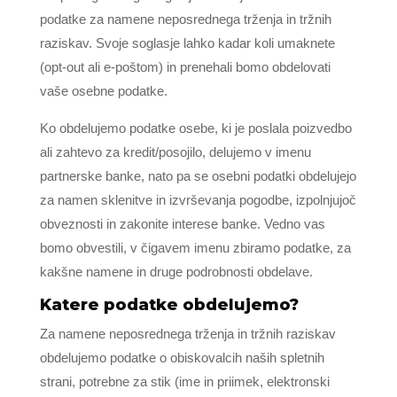
podatke za namene neposrednega trženja in tržnih
raziskav. Svoje soglasje lahko kadar koli umaknete
(opt-out ali e-poštom) in prenehali bomo obdelovati
vaše osebne podatke.
Ko obdelujemo podatke osebe, ki je poslala poizvedbo
ali zahtevo za kredit/posojilo, delujemo v imenu
partnerske banke, nato pa se osebni podatki obdelujejo
za namen sklenitve in izvrševanja pogodbe, izpolnjujoč
obveznosti in zakonite interese banke. Vedno vas
bomo obvestili, v čigavem imenu zbiramo podatke, za
kakšne namene in druge podrobnosti obdelave.
Katere podatke obdelujemo?
Za namene neposrednega trženja in tržnih raziskav
obdelujemo podatke o obiskovalcih naših spletnih
strani, potrebne za stik (ime in priimek, elektronski