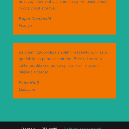
brez zapletov. Zahvaljujem se za profesionalnost
in odzivnost storitve.
Bojan Cvetković
Velenje
Zelo sem zadovoljna s spletnim kreditom, ki sem
ga dobila za popravilo strehe. Brez težav sem
lahko uredila vse preko spleta, kar mi je zelo
olajšalo situacijo.
Petra Kralj
Ljubljana