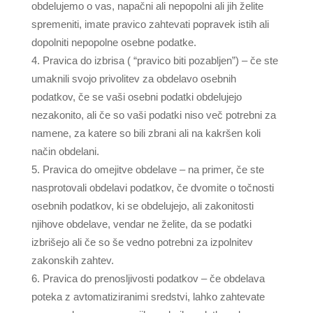
obdelujemo o vas, napačni ali nepopolni ali jih želite
spremeniti, imate pravico zahtevati popravek istih ali
dopolniti nepopolne osebne podatke.
Pravica do izbrisa ( “pravico biti pozabljen”) – če ste
umaknili svojo privolitev za obdelavo osebnih
podatkov, če se vaši osebni podatki obdelujejo
nezakonito, ali če so vaši podatki niso več potrebni za
namene, za katere so bili zbrani ali na kakršen koli
način obdelani.
Pravica do omejitve obdelave – na primer, če ste
nasprotovali obdelavi podatkov, če dvomite o točnosti
osebnih podatkov, ki se obdelujejo, ali zakonitosti
njihove obdelave, vendar ne želite, da se podatki
izbrišejo ali če so še vedno potrebni za izpolnitev
zakonskih zahtev.
Pravica do prenosljivosti podatkov – če obdelava
poteka z avtomatiziranimi sredstvi, lahko zahtevate