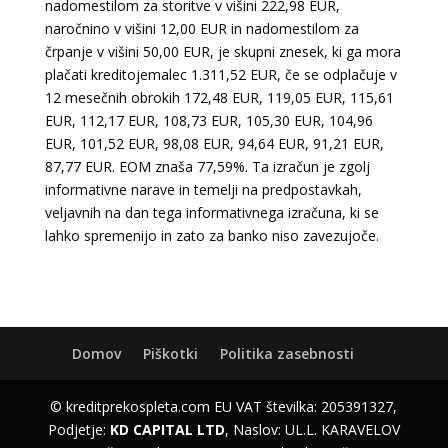
nadomestilom za storitve v višini 222,98 EUR,
naročnino v višini 12,00 EUR in nadomestilom za
črpanje v višini 50,00 EUR, je skupni znesek, ki ga mora
plačati kreditojemalec 1.311,52 EUR, če se odplačuje v
12 mesečnih obrokih 172,48 EUR, 119,05 EUR, 115,61
EUR, 112,17 EUR, 108,73 EUR, 105,30 EUR, 104,96
EUR, 101,52 EUR, 98,08 EUR, 94,64 EUR, 91,21 EUR,
87,77 EUR. EOM znaša 77,59%. Ta izračun je zgolj
informativne narave in temelji na predpostavkah,
veljavnih na dan tega informativnega izračuna, ki se
lahko spremenijo in zato za banko niso zavezujoče.
Domov
Piškotki
Politika zasebnosti
© kreditprekospleta.com EU VAT številka: 205391327,
Podjetje:
KD CAPITAL LTD
, Naslov: UL.L. KARAVELOV