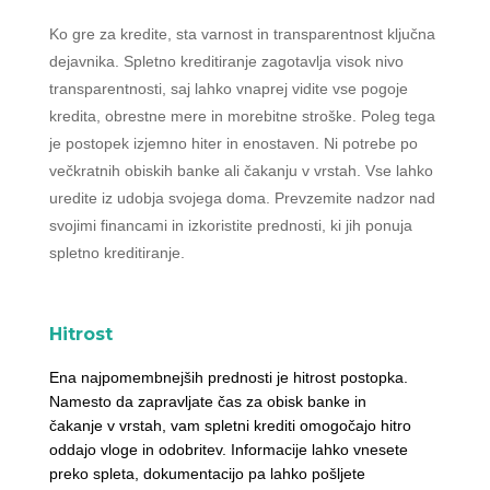
Ko gre za kredite, sta varnost in transparentnost ključna
dejavnika. Spletno kreditiranje zagotavlja visok nivo
transparentnosti, saj lahko vnaprej vidite vse pogoje
kredita, obrestne mere in morebitne stroške. Poleg tega
je postopek izjemno hiter in enostaven. Ni potrebe po
večkratnih obiskih banke ali čakanju v vrstah. Vse lahko
uredite iz udobja svojega doma. Prevzemite nadzor nad
svojimi financami in izkoristite prednosti, ki jih ponuja
spletno kreditiranje.
Hitrost
Ena najpomembnejših prednosti je hitrost postopka.
Namesto da zapravljate čas za obisk banke in
čakanje v vrstah, vam spletni krediti omogočajo hitro
oddajo vloge in odobritev. Informacije lahko vnesete
preko spleta, dokumentacijo pa lahko pošljete