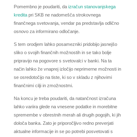
Pomembno je poudariti, da
izračun stanovanjskega
kredita
pri SKB ne nadomešča strokovnega
finančnega svetovanja, vendar pa predstavlja odlično
osnovo za informirano odločanje.
S tem orodjem lahko posamezniki pridobijo jasnejšo
sliko o svojih finančnih možnostih in se tako bolje
pripravijo na pogovore s svetovalci v banki. Na ta
način lahko že vnaprej izločijo neprimerne možnosti in
se osredotočijo na tiste, ki so v skladu z njihovimi
finančnimi cilji in zmožnostmi.
Na koncu je treba poudariti, da natančnost izračuna
lahko variira glede na vnesene podatke in morebitne
spremembe v obrestnih merah ali drugih pogojih, ki jih
določa banka. Zato je priporočljivo redno preverjati
aktualne informacije in se po potrebi posvetovati s