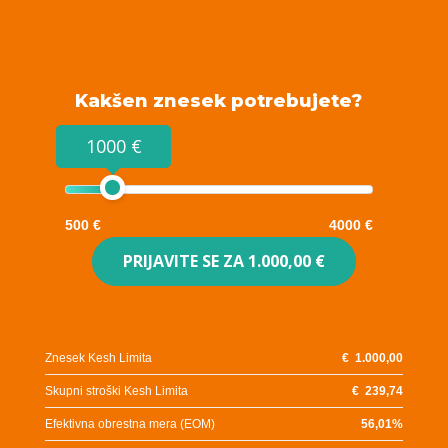
Kakšen znesek potrebujete?
1000 €
500 €
4000 €
PRIJAVITE SE ZA
1.000,00 €
Znesek Kesh Limita
€
1.000,00
Skupni stroški Kesh Limita
€
239,74
Efektivna obrestna mera (EOM)
56,01
%