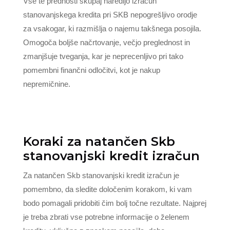
Vse te prednosti skupaj naredijo izračun
stanovanjskega kredita pri SKB nepogrešljivo orodje
za vsakogar, ki razmišlja o najemu takšnega posojila.
Omogoča boljše načrtovanje, večjo preglednost in
zmanjšuje tveganja, kar je neprecenljivo pri tako
pomembni finančni odločitvi, kot je nakup
nepremičnine.
Koraki za natančen Skb
stanovanjski kredit izračun
Za natančen Skb stanovanjski kredit izračun je
pomembno, da sledite določenim korakom, ki vam
bodo pomagali pridobiti čim bolj točne rezultate. Najprej
je treba zbrati vse potrebne informacije o želenem