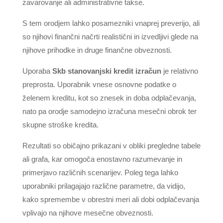
zavarovanje ali administrativne takse.
S tem orodjem lahko posamezniki vnaprej preverijo, ali
so njihovi finančni načrti realistični in izvedljivi glede na
njihove prihodke in druge finančne obveznosti.
Uporaba
Skb stanovanjski kredit izračun
je relativno
preprosta. Uporabnik vnese osnovne podatke o
želenem kreditu, kot so znesek in doba odplačevanja,
nato pa orodje samodejno izračuna mesečni obrok ter
skupne stroške kredita.
Rezultati so običajno prikazani v obliki pregledne tabele
ali grafa, kar omogoča enostavno razumevanje in
primerjavo različnih scenarijev. Poleg tega lahko
uporabniki prilagajajo različne parametre, da vidijo,
kako spremembe v obrestni meri ali dobi odplačevanja
vplivajo na njihove mesečne obveznosti.