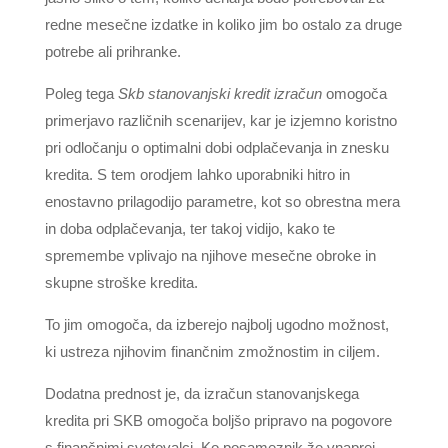
redne mesečne izdatke in koliko jim bo ostalo za druge
potrebe ali prihranke.
Poleg tega
Skb stanovanjski kredit izračun
omogoča
primerjavo različnih scenarijev, kar je izjemno koristno
pri odločanju o optimalni dobi odplačevanja in znesku
kredita. S tem orodjem lahko uporabniki hitro in
enostavno prilagodijo parametre, kot so obrestna mera
in doba odplačevanja, ter takoj vidijo, kako te
spremembe vplivajo na njihove mesečne obroke in
skupne stroške kredita.
To jim omogoča, da izberejo najbolj ugodno možnost,
ki ustreza njihovim finančnim zmožnostim in ciljem.
Dodatna prednost je, da izračun stanovanjskega
kredita pri SKB omogoča boljšo pripravo na pogovore
s finančnimi svetovalci. Ko posameznik že vnaprej