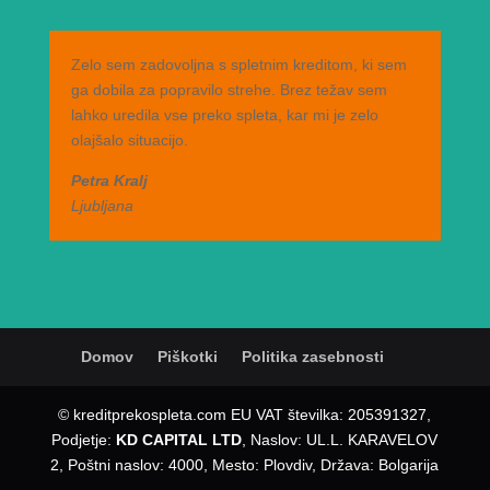
Zelo sem zadovoljna s spletnim kreditom, ki sem
ga dobila za popravilo strehe. Brez težav sem
lahko uredila vse preko spleta, kar mi je zelo
olajšalo situacijo.
Petra Kralj
Ljubljana
Domov
Piškotki
Politika zasebnosti
© kreditprekospleta.com EU VAT številka: 205391327,
Podjetje:
KD CAPITAL LTD
, Naslov: UL.L. KARAVELOV
2, Poštni naslov: 4000, Mesto: Plovdiv, Država: Bolgarija