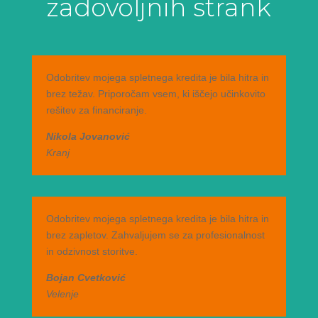
zadovoljnih strank
Odobritev mojega spletnega kredita je bila hitra in
brez težav. Priporočam vsem, ki iščejo učinkovito
rešitev za financiranje.
Nikola Jovanović
Kranj
Odobritev mojega spletnega kredita je bila hitra in
brez zapletov. Zahvaljujem se za profesionalnost
in odzivnost storitve.
Bojan Cvetković
Velenje