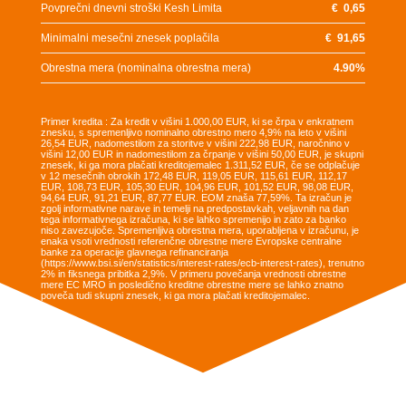
Povprečni dnevni stroški Kesh Limita
€
0,65
Minimalni mesečni znesek poplačila
€
91,65
Obrestna mera (nominalna obrestna mera)
4.90
%
Primer kredita : Za kredit v višini 1.000,00 EUR, ki se črpa v enkratnem
znesku, s spremenljivo nominalno obrestno mero 4,9% na leto v višini
26,54 EUR, nadomestilom za storitve v višini 222,98 EUR, naročnino v
višini 12,00 EUR in nadomestilom za črpanje v višini 50,00 EUR, je skupni
znesek, ki ga mora plačati kreditojemalec 1.311,52 EUR, če se odplačuje
v 12 mesečnih obrokih 172,48 EUR, 119,05 EUR, 115,61 EUR, 112,17
EUR, 108,73 EUR, 105,30 EUR, 104,96 EUR, 101,52 EUR, 98,08 EUR,
94,64 EUR, 91,21 EUR, 87,77 EUR. EOM znaša 77,59%. Ta izračun je
zgolj informativne narave in temelji na predpostavkah, veljavnih na dan
tega informativnega izračuna, ki se lahko spremenijo in zato za banko
niso zavezujoče. Spremenljiva obrestna mera, uporabljena v izračunu, je
enaka vsoti vrednosti referenčne obrestne mere Evropske centralne
banke za operacije glavnega refinanciranja
(https://www.bsi.si/en/statistics/interest-rates/ecb-interest-rates), trenutno
2% in fiksnega pribitka 2,9%. V primeru povečanja vrednosti obrestne
mere EC MRO in posledično kreditne obrestne mere se lahko znatno
poveča tudi skupni znesek, ki ga mora plačati kreditojemalec.