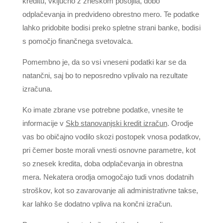
kreditu, vključno z zneskom posojila, dobo
odplačevanja in predvideno obrestno mero. Te podatke
lahko pridobite bodisi preko spletne strani banke, bodisi
s pomočjo finančnega svetovalca.
Pomembno je, da so vsi vneseni podatki kar se da
natančni, saj bo to neposredno vplivalo na rezultate
izračuna.
Ko imate zbrane vse potrebne podatke, vnesite te
informacije v
Skb stanovanjski kredit izračun
. Orodje
vas bo običajno vodilo skozi postopek vnosa podatkov,
pri čemer boste morali vnesti osnovne parametre, kot
so znesek kredita, doba odplačevanja in obrestna
mera. Nekatera orodja omogočajo tudi vnos dodatnih
stroškov, kot so zavarovanje ali administrativne takse,
kar lahko še dodatno vpliva na končni izračun.