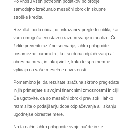
Po vnosu vseh potrebnih podatkov bo orodje
samodejno izračunalo mesečni obrok in skupne
stroške kredita.
Rezultati bodo običajno prikazani v pregledni obliki, kar
vam omogoča enostavno razumevanje in analizo. Če
želite preveriti različne scenarije, lahko prilagodite
posamezne parametre, kot so doba odplačevanja ali
obrestna mera, in takoj vidite, kako te spremembe
vplivajo na vaše mesečne obveznosti.
Pomembno je, da rezultate izračuna skrbno pregledate
in jih primerjate s svojimi finančnimi zmožnostmi in cilji.
Če ugotovite, da so mesečni obroki previsoki, lahko
razmislite o podaljšanju dobe odplačevanja ali iskanju
ugodnejše obrestne mere.
Na ta način lahko prilagodite svoje načrte in se