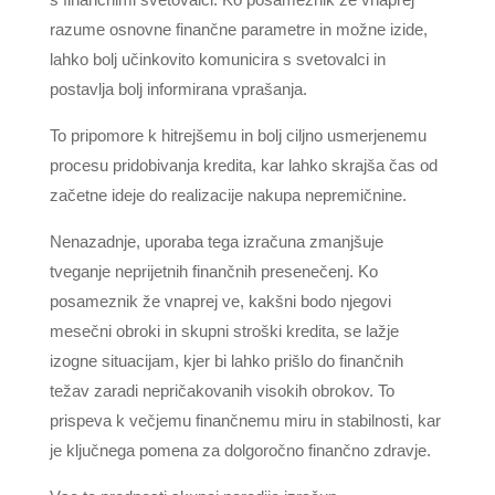
razume osnovne finančne parametre in možne izide,
lahko bolj učinkovito komunicira s svetovalci in
postavlja bolj informirana vprašanja.
To pripomore k hitrejšemu in bolj ciljno usmerjenemu
procesu pridobivanja kredita, kar lahko skrajša čas od
začetne ideje do realizacije nakupa nepremičnine.
Nenazadnje, uporaba tega izračuna zmanjšuje
tveganje neprijetnih finančnih presenečenj. Ko
posameznik že vnaprej ve, kakšni bodo njegovi
mesečni obroki in skupni stroški kredita, se lažje
izogne situacijam, kjer bi lahko prišlo do finančnih
težav zaradi nepričakovanih visokih obrokov. To
prispeva k večjemu finančnemu miru in stabilnosti, kar
je ključnega pomena za dolgoročno finančno zdravje.