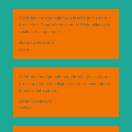
Odobritev mojega spletnega kredita je bila hitra in
brez težav. Priporočam vsem, ki iščejo učinkovito
rešitev za financiranje.
Nikola Jovanović
Kranj
Odobritev mojega spletnega kredita je bila hitra in
brez zapletov. Zahvaljujem se za profesionalnost
in odzivnost storitve.
Bojan Cvetković
Velenje