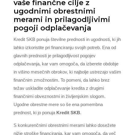
vaše finančne cilje z
ugodnimi obrestnimi
merami in prilagodljivimi
pogoji odplačevanja
Kredit SKB ponuja številne prednosti in ugodnosti, ki jih
lahko izkoristite pri financiranju svojih potreb. Ena od
glavnih prednosti je prilagodljivost pogojev
odplačevanja, kar vam omogoča, da izberete obdobje
in višino mesečnih obrokov, ki najbolje ustrezajo vašim
finančnim zmožnostim. To pomeni, da lahko brez
težav uskladite odplačevanje kredita z drugimi
finančnimi obveznostmi in življenjskim slogom.
Ugodne obrestne mere so še ena pomembna
prednost, ki jo ponuja
Kredit SKB
.
S konkurenčnimi obrestnimi merami lahko dosežete
nižje stroške financiranja, kar vam omogoča, da več