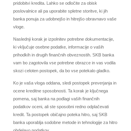
pridobitvi kredita. Lahko se odločite za obisk
poslovalnice ali pa uporabite spletne storitve, ki jih
banka ponuja za udobnejšo in hitrejšo obravnavo vaše
vloge.
Naslednji korak je izpolnitev potrebne dokumentacije,
ki vključuje osebne podatke, informacije o vaših
prihodkih in drugih finančnih obveznostih. SKB banka
vam bo zagotovila vse potrebne obrazce in vas vodila
skozi celoten postopek, da bo vse potekalo gladko.
Ko je vaša vloga oddana, sledi postopek preverjanja in
ocene kreditne sposobnosti. Ta korak je ključnega
pomena, saj banka na podlagi vaših finančnih
podatkov oceni, ali ste sposobni redno odplačevati
kredit. Ta postopek običajno poteka hitro, saj SKB
banka uporablja sodobne metode in tehnologije za hitro
obdelavo podatkov.