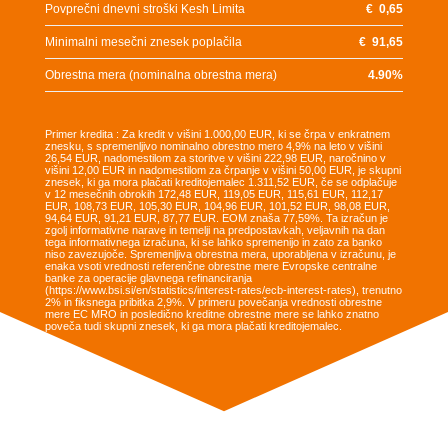
Povprečni dnevni stroški Kesh Limita
€
0,65
Minimalni mesečni znesek poplačila
€
91,65
Obrestna mera (nominalna obrestna mera)
4.90
%
Primer kredita : Za kredit v višini 1.000,00 EUR, ki se črpa v enkratnem
znesku, s spremenljivo nominalno obrestno mero 4,9% na leto v višini
26,54 EUR, nadomestilom za storitve v višini 222,98 EUR, naročnino v
višini 12,00 EUR in nadomestilom za črpanje v višini 50,00 EUR, je skupni
znesek, ki ga mora plačati kreditojemalec 1.311,52 EUR, če se odplačuje
v 12 mesečnih obrokih 172,48 EUR, 119,05 EUR, 115,61 EUR, 112,17
EUR, 108,73 EUR, 105,30 EUR, 104,96 EUR, 101,52 EUR, 98,08 EUR,
94,64 EUR, 91,21 EUR, 87,77 EUR. EOM znaša 77,59%. Ta izračun je
zgolj informativne narave in temelji na predpostavkah, veljavnih na dan
tega informativnega izračuna, ki se lahko spremenijo in zato za banko
niso zavezujoče. Spremenljiva obrestna mera, uporabljena v izračunu, je
enaka vsoti vrednosti referenčne obrestne mere Evropske centralne
banke za operacije glavnega refinanciranja
(https://www.bsi.si/en/statistics/interest-rates/ecb-interest-rates), trenutno
2% in fiksnega pribitka 2,9%. V primeru povečanja vrednosti obrestne
mere EC MRO in posledično kreditne obrestne mere se lahko znatno
poveča tudi skupni znesek, ki ga mora plačati kreditojemalec.