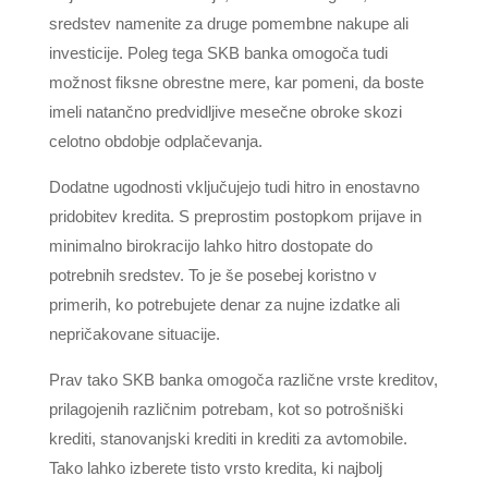
sredstev namenite za druge pomembne nakupe ali
investicije. Poleg tega SKB banka omogoča tudi
možnost fiksne obrestne mere, kar pomeni, da boste
imeli natančno predvidljive mesečne obroke skozi
celotno obdobje odplačevanja.
Dodatne ugodnosti vključujejo tudi hitro in enostavno
pridobitev kredita. S preprostim postopkom prijave in
minimalno birokracijo lahko hitro dostopate do
potrebnih sredstev. To je še posebej koristno v
primerih, ko potrebujete denar za nujne izdatke ali
nepričakovane situacije.
Prav tako SKB banka omogoča različne vrste kreditov,
prilagojenih različnim potrebam, kot so potrošniški
krediti, stanovanjski krediti in krediti za avtomobile.
Tako lahko izberete tisto vrsto kredita, ki najbolj