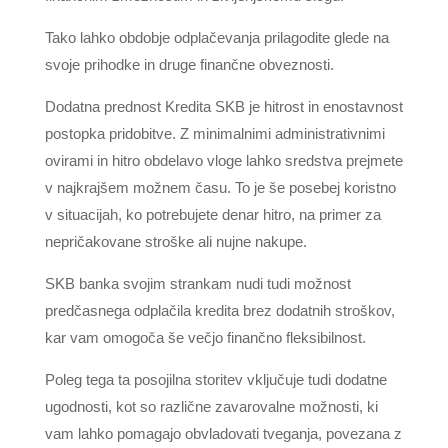
Tako lahko obdobje odplačevanja prilagodite glede na
svoje prihodke in druge finančne obveznosti.
Dodatna prednost Kredita SKB je hitrost in enostavnost
postopka pridobitve. Z minimalnimi administrativnimi
ovirami in hitro obdelavo vloge lahko sredstva prejmete
v najkrajšem možnem času. To je še posebej koristno
v situacijah, ko potrebujete denar hitro, na primer za
nepričakovane stroške ali nujne nakupe.
SKB banka svojim strankam nudi tudi možnost
predčasnega odplačila kredita brez dodatnih stroškov,
kar vam omogoča še večjo finančno fleksibilnost.
Poleg tega ta posojilna storitev vključuje tudi dodatne
ugodnosti, kot so različne zavarovalne možnosti, ki
vam lahko pomagajo obvladovati tveganja, povezana z