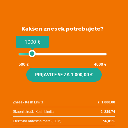
Kakšen znesek potrebujete?
1000 €
500 €
4000 €
PRIJAVITE SE ZA
1.000,00 €
Znesek Kesh Limita
€
1.000,00
Skupni stroški Kesh Limita
€
239,74
Efektivna obrestna mera (EOM)
56,01
%