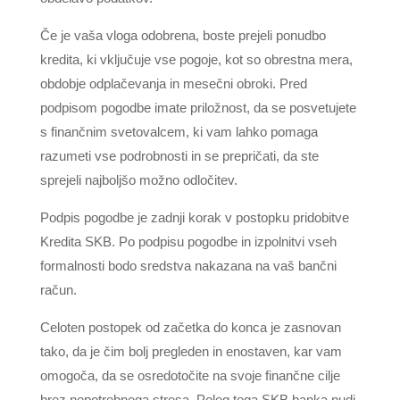
Če je vaša vloga odobrena, boste prejeli ponudbo
kredita, ki vključuje vse pogoje, kot so obrestna mera,
obdobje odplačevanja in mesečni obroki. Pred
podpisom pogodbe imate priložnost, da se posvetujete
s finančnim svetovalcem, ki vam lahko pomaga
razumeti vse podrobnosti in se prepričati, da ste
sprejeli najboljšo možno odločitev.
Podpis pogodbe je zadnji korak v postopku pridobitve
Kredita SKB. Po podpisu pogodbe in izpolnitvi vseh
formalnosti bodo sredstva nakazana na vaš bančni
račun.
Celoten postopek od začetka do konca je zasnovan
tako, da je čim bolj pregleden in enostaven, kar vam
omogoča, da se osredotočite na svoje finančne cilje
brez nepotrebnega stresa. Poleg tega SKB banka nudi