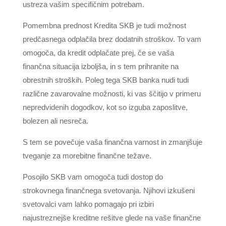
ustreza vašim specifičnim potrebam.
Pomembna prednost Kredita SKB je tudi možnost
predčasnega odplačila brez dodatnih stroškov. To vam
omogoča, da kredit odplačate prej, če se vaša
finančna situacija izboljša, in s tem prihranite na
obrestnih stroških. Poleg tega SKB banka nudi tudi
različne zavarovalne možnosti, ki vas ščitijo v primeru
nepredvidenih dogodkov, kot so izguba zaposlitve,
bolezen ali nesreča.
S tem se povečuje vaša finančna varnost in zmanjšuje
tveganje za morebitne finančne težave.
Posojilo SKB vam omogoča tudi dostop do
strokovnega finančnega svetovanja. Njihovi izkušeni
svetovalci vam lahko pomagajo pri izbiri
najustreznejše kreditne rešitve glede na vaše finančne