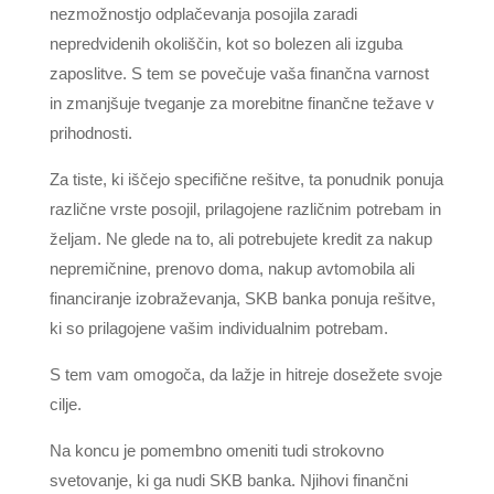
nezmožnostjo odplačevanja posojila zaradi
nepredvidenih okoliščin, kot so bolezen ali izguba
zaposlitve. S tem se povečuje vaša finančna varnost
in zmanjšuje tveganje za morebitne finančne težave v
prihodnosti.
Za tiste, ki iščejo specifične rešitve, ta ponudnik ponuja
različne vrste posojil, prilagojene različnim potrebam in
željam. Ne glede na to, ali potrebujete kredit za nakup
nepremičnine, prenovo doma, nakup avtomobila ali
financiranje izobraževanja, SKB banka ponuja rešitve,
ki so prilagojene vašim individualnim potrebam.
S tem vam omogoča, da lažje in hitreje dosežete svoje
cilje.
Na koncu je pomembno omeniti tudi strokovno
svetovanje, ki ga nudi SKB banka. Njihovi finančni