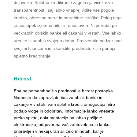
dejavnika. Spletno kreditiranje zagotavlja visok nivo
transparentnosti, saj lahko vnaprej vidite vse pogoje
kredita, obrestne mere in morebitne stroške. Poleg tega
je postopek izjemno hiter in enostaven. Ni potrebe po
večkratnih obiskih banke ali čakanju v vrstah. Vse lahko
uredite iz udobja svojega doma. Prevzemite nadzor nad
svojimi financami in izkoristite prednosti, ki jih ponuja
spletno kreditiranje.
Hitrost
Ena najpomembnejših prednosti je hitrost postopka.
Namesto da zapravljate čas za obisk banke in
čakanje v vrstah, vam spletni krediti omogočajo hitro
oddajo vloge in odobritev. Informacije lahko vnesete
preko spleta, dokumentacijo pa lahko pošljete
elektronsko, odgovor na vaš zahtevek pa je lahko
pripravljen v nekaj urah ali celo minutah, kar je