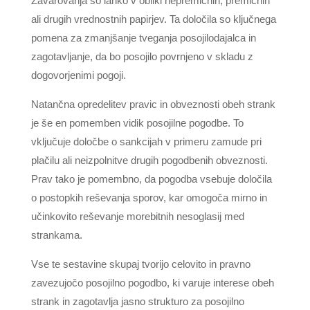
Zavarovanja so lahko v obliki nepremičnin, premičnin
ali drugih vrednostnih papirjev. Ta določila so ključnega
pomena za zmanjšanje tveganja posojilodajalca in
zagotavljanje, da bo posojilo povrnjeno v skladu z
dogovorjenimi pogoji.
Natančna opredelitev pravic in obveznosti obeh strank
je še en pomemben vidik posojilne pogodbe. To
vključuje določbe o sankcijah v primeru zamude pri
plačilu ali neizpolnitve drugih pogodbenih obveznosti.
Prav tako je pomembno, da pogodba vsebuje določila
o postopkih reševanja sporov, kar omogoča mirno in
učinkovito reševanje morebitnih nesoglasij med
strankama.
Vse te sestavine skupaj tvorijo celovito in pravno
zavezujočo posojilno pogodbo, ki varuje interese obeh
strank in zagotavlja jasno strukturo za posojilno