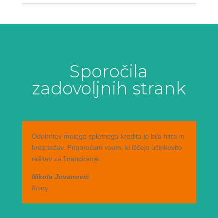
Sporočila
zadovoljnih strank
Odobritev mojega spletnega kredita je bila hitra in
brez težav. Priporočam vsem, ki iščejo učinkovito
rešitev za financiranje.
Nikola Jovanović
Kranj