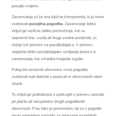
posojilo vrnjeno.
Zavarovanja so še ena ključna komponenta, ki jo mora
vsebovati
posojilna pogodba
. Zavarovanje lahko
vključuje različne oblike premoženja, kot so
nepremičnine, vozila ali druge vredne predmete, ki
služijo kot jamstvo za posojilodajalca. V primeru
neplačila lahko posojilodajalec uveljavlja pravice iz
zavarovanja, kar zmanjša tveganje izgube.
Poleg teh osnovnih elementov mora pogodba
vsebovati tudi določila o pravicah in obveznostih obeh
strank.
To vključuje podrobnosti o sankcijah v primeru zamude
pri plačilu ali neizpolnitve drugih pogodbenih
obveznosti. Prav tako je pomembno, da so v pogodbi
jasno opredeljeni postopki za reševanje morebitnih