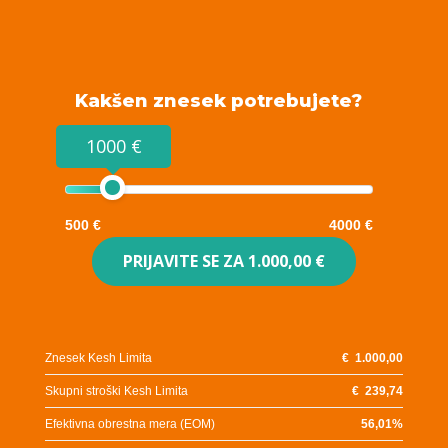
Kakšen znesek potrebujete?
1000 €
500 €
4000 €
PRIJAVITE SE ZA
1.000,00 €
Znesek Kesh Limita
€
1.000,00
Skupni stroški Kesh Limita
€
239,74
Efektivna obrestna mera (EOM)
56,01
%