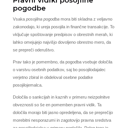
Pravni vidiki posojilne
pogodbe
Vsaka
posojilna pogodba
mora biti skladna z veljavno
zakonodajo, ki ureja posojila in finančne transakcije. To
vključuje spoštovanje predpisov o obrestnih merah, ki
lahko omejujejo najvišjo dovoljeno obrestno mero, da
se prepreči oderuštvo.
Prav tako je pomembno, da pogodba vsebuje določila
o varstvu osebnih podatkov, saj bo posojilodajalec
verjetno zbiral in obdeloval osebne podatke
posojilojemalca.
Določila o sankcijah in kaznih v primeru neizpolnitve
obveznosti so še en pomemben pravni vidik. Ta
določila morajo biti jasno opredeljena, da se preprečijo
morebitni nesporazumi in zagotovijo pravna sredstva
za posojilodajalca v primeru neplačila. Poleg tega je