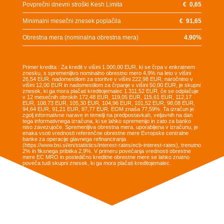
Povprečni dnevni stroški Kesh Limita
€
0,65
Minimalni mesečni znesek poplačila
€
91,65
Obrestna mera (nominalna obrestna mera)
4.90
%
Primer kredita : Za kredit v višini 1.000,00 EUR, ki se črpa v enkratnem
znesku, s spremenljivo nominalno obrestno mero 4,9% na leto v višini
26,54 EUR, nadomestilom za storitve v višini 222,98 EUR, naročnino v
višini 12,00 EUR in nadomestilom za črpanje v višini 50,00 EUR, je skupni
znesek, ki ga mora plačati kreditojemalec 1.311,52 EUR, če se odplačuje
v 12 mesečnih obrokih 172,48 EUR, 119,05 EUR, 115,61 EUR, 112,17
EUR, 108,73 EUR, 105,30 EUR, 104,96 EUR, 101,52 EUR, 98,08 EUR,
94,64 EUR, 91,21 EUR, 87,77 EUR. EOM znaša 77,59%. Ta izračun je
zgolj informativne narave in temelji na predpostavkah, veljavnih na dan
tega informativnega izračuna, ki se lahko spremenijo in zato za banko
niso zavezujoče. Spremenljiva obrestna mera, uporabljena v izračunu, je
enaka vsoti vrednosti referenčne obrestne mere Evropske centralne
banke za operacije glavnega refinanciranja
(https://www.bsi.si/en/statistics/interest-rates/ecb-interest-rates), trenutno
2% in fiksnega pribitka 2,9%. V primeru povečanja vrednosti obrestne
mere EC MRO in posledično kreditne obrestne mere se lahko znatno
poveča tudi skupni znesek, ki ga mora plačati kreditojemalec.