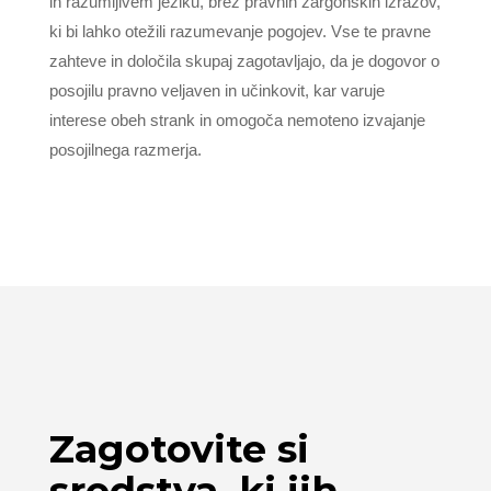
in razumljivem jeziku, brez pravnih žargonskih izrazov,
ki bi lahko otežili razumevanje pogojev. Vse te pravne
zahteve in določila skupaj zagotavljajo, da je dogovor o
posojilu pravno veljaven in učinkovit, kar varuje
interese obeh strank in omogoča nemoteno izvajanje
posojilnega razmerja.
Zagotovite si
sredstva, ki jih