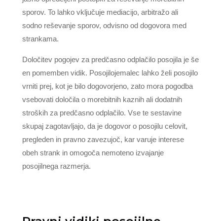
sporov. To lahko vključuje mediacijo, arbitražo ali
sodno reševanje sporov, odvisno od dogovora med
strankama.
Določitev pogojev za predčasno odplačilo posojila je še
en pomemben vidik. Posojilojemalec lahko želi posojilo
vrniti prej, kot je bilo dogovorjeno, zato mora pogodba
vsebovati določila o morebitnih kaznih ali dodatnih
stroških za predčasno odplačilo. Vse te sestavine
skupaj zagotavljajo, da je dogovor o posojilu celovit,
pregleden in pravno zavezujoč, kar varuje interese
obeh strank in omogoča nemoteno izvajanje
posojilnega razmerja.