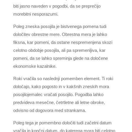
biti jasno naveden v pogodbi, da se preprečijo
morebitni nesporazumi.
Poleg zneska posojila je bistvenega pomena tudi
določitev obrestne mere. Obrestna mera je lahko
fiksna, kar pomeni, da ostane nespremenjena skozi
celotno obdobje posojila, ali pa spremenljiva, kar
pomeni, da se lahko spreminja glede na določene
ekonomske kazalnike.
Roki vračila so naslednji pomemben element. Ti roki
določajo, kako pogosto in v kakšnih zneskih mora
posojilojemalec vračati posojilo. Pogodba lahko
predvideva mesečne, četrtletne ali letne obroke,
odvisno od dogovora med strankama.
Poleg tega je pomembno določiti tudi začetni datum
vračila in končni datum, do katerega mora biti celotno