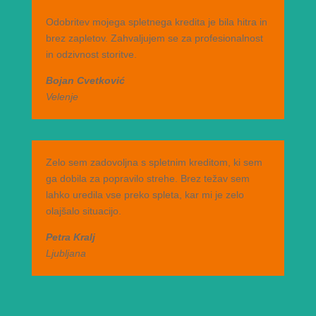
Odobritev mojega spletnega kredita je bila hitra in
brez zapletov. Zahvaljujem se za profesionalnost
in odzivnost storitve.
Bojan Cvetković
Velenje
Zelo sem zadovoljna s spletnim kreditom, ki sem
ga dobila za popravilo strehe. Brez težav sem
lahko uredila vse preko spleta, kar mi je zelo
olajšalo situacijo.
Petra Kralj
Ljubljana