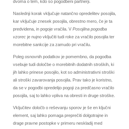
dvoma o tem, kdo so pogodbeni partnerji.
Naslednji korak vključuje natančno opredelitev posojila,
kar vključuje znesek posojila, obrestno mero, če je ta
predvidena, in pogoje vračila. V
Posojilna pogodba
vzorec
je nujno vključiti tudi roke za vračilo posojila ter
morebitne sankcije za zamudo pri vračilu.
Poleg osnovnih podatkov je pomembno, da pogodba
vsebuje tudi določbe o morebitnih dodatnih stroških, ki
jih lahko prinese posojilo, kot so administrativni stroški
ali stroški zavarovanja posojila. Prav tako je koristno,
da se v pogodbi opredelijo pogoji za predčasno vračilo
posojila, saj to lahko vpliva na obresti in druge stroške.
Vključitev določb o reševanju sporov je še en ključni
element, saj lahko pomaga preprečiti dolgotrajne in
drage pravne postopke v primeru neskladij med