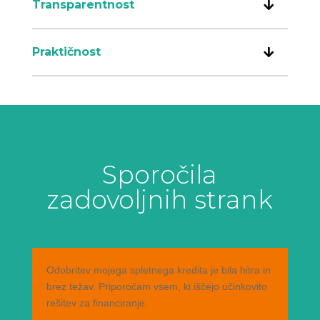
Transparentnost
Praktičnost
Sporočila
zadovoljnih strank
Odobritev mojega spletnega kredita je bila hitra in
brez težav. Priporočam vsem, ki iščejo učinkovito
rešitev za financiranje.