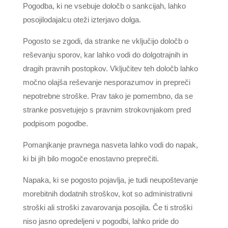
Pogodba, ki ne vsebuje določb o sankcijah, lahko
posojilodajalcu oteži izterjavo dolga.
Pogosto se zgodi, da stranke ne vključijo določb o
reševanju sporov, kar lahko vodi do dolgotrajnih in
dragih pravnih postopkov. Vključitev teh določb lahko
močno olajša reševanje nesporazumov in prepreči
nepotrebne stroške. Prav tako je pomembno, da se
stranke posvetujejo s pravnim strokovnjakom pred
podpisom pogodbe.
Pomanjkanje pravnega nasveta lahko vodi do napak,
ki bi jih bilo mogoče enostavno preprečiti.
Napaka, ki se pogosto pojavlja, je tudi neupoštevanje
morebitnih dodatnih stroškov, kot so administrativni
stroški ali stroški zavarovanja posojila. Če ti stroški
niso jasno opredeljeni v pogodbi, lahko pride do