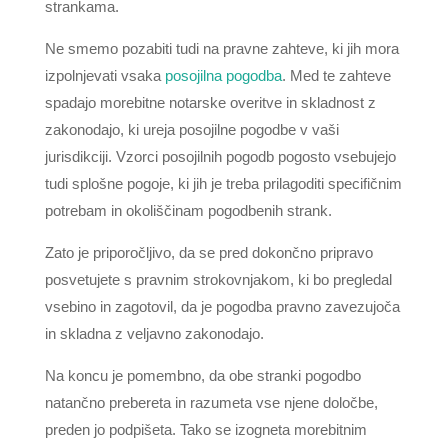
strankama.
Ne smemo pozabiti tudi na pravne zahteve, ki jih mora
izpolnjevati vsaka
posojilna pogodba
. Med te zahteve
spadajo morebitne notarske overitve in skladnost z
zakonodajo, ki ureja posojilne pogodbe v vaši
jurisdikciji. Vzorci posojilnih pogodb pogosto vsebujejo
tudi splošne pogoje, ki jih je treba prilagoditi specifičnim
potrebam in okoliščinam pogodbenih strank.
Zato je priporočljivo, da se pred dokončno pripravo
posvetujete s pravnim strokovnjakom, ki bo pregledal
vsebino in zagotovil, da je pogodba pravno zavezujoča
in skladna z veljavno zakonodajo.
Na koncu je pomembno, da obe stranki pogodbo
natančno prebereta in razumeta vse njene določbe,
preden jo podpišeta. Tako se izogneta morebitnim