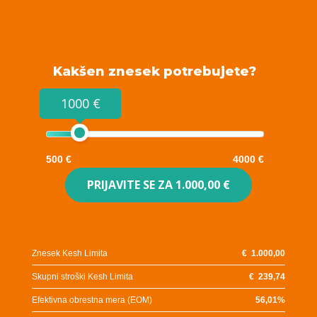
Kakšen znesek potrebujete?
1000 €
500 €
4000 €
PRIJAVITE SE ZA
1.000,00 €
Znesek Kesh Limita
€
1.000,00
Skupni stroški Kesh Limita
€
239,74
Efektivna obrestna mera (EOM)
56,01
%