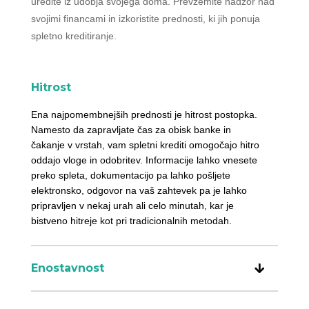
uredite iz udobja svojega doma. Prevzemite nadzor nad
svojimi financami in izkoristite prednosti, ki jih ponuja
spletno kreditiranje.
Hitrost
Ena najpomembnejših prednosti je hitrost postopka.
Namesto da zapravljate čas za obisk banke in
čakanje v vrstah, vam spletni krediti omogočajo hitro
oddajo vloge in odobritev. Informacije lahko vnesete
preko spleta, dokumentacijo pa lahko pošljete
elektronsko, odgovor na vaš zahtevek pa je lahko
pripravljen v nekaj urah ali celo minutah, kar je
bistveno hitreje kot pri tradicionalnih metodah.
Enostavnost