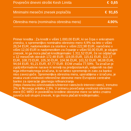
Povprečni dnevni stroški Kesh Limita
€
0,65
Minimalni mesečni znesek poplačila
€
91,65
Obrestna mera (nominalna obrestna mera)
4.90
%
Primer kredita : Za kredit v višini 1.000,00 EUR, ki se črpa v enkratnem
znesku, s spremenljivo nominalno obrestno mero 4,9% na leto v višini
26,54 EUR, nadomestilom za storitve v višini 222,98 EUR, naročnino v
višini 12,00 EUR in nadomestilom za črpanje v višini 50,00 EUR, je skupni
znesek, ki ga mora plačati kreditojemalec 1.311,52 EUR, če se odplačuje
v 12 mesečnih obrokih 172,48 EUR, 119,05 EUR, 115,61 EUR, 112,17
EUR, 108,73 EUR, 105,30 EUR, 104,96 EUR, 101,52 EUR, 98,08 EUR,
94,64 EUR, 91,21 EUR, 87,77 EUR. EOM znaša 77,59%. Ta izračun je
zgolj informativne narave in temelji na predpostavkah, veljavnih na dan
tega informativnega izračuna, ki se lahko spremenijo in zato za banko
niso zavezujoče. Spremenljiva obrestna mera, uporabljena v izračunu, je
enaka vsoti vrednosti referenčne obrestne mere Evropske centralne
banke za operacije glavnega refinanciranja
(https://www.bsi.si/en/statistics/interest-rates/ecb-interest-rates), trenutno
2% in fiksnega pribitka 2,9%. V primeru povečanja vrednosti obrestne
mere EC MRO in posledično kreditne obrestne mere se lahko znatno
poveča tudi skupni znesek, ki ga mora plačati kreditojemalec.