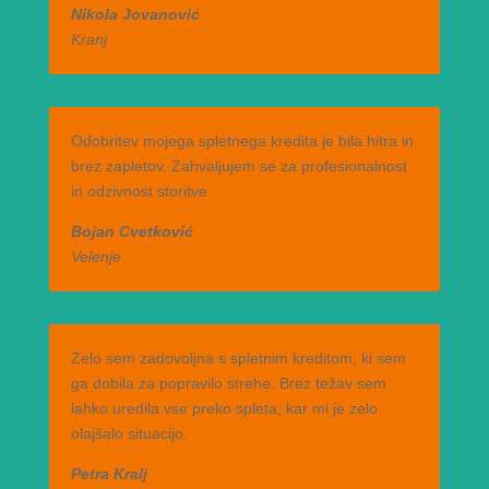
Nikola Jovanović
Kranj
Odobritev mojega spletnega kredita je bila hitra in
brez zapletov. Zahvaljujem se za profesionalnost
in odzivnost storitve.
Bojan Cvetković
Velenje
Zelo sem zadovoljna s spletnim kreditom, ki sem
ga dobila za popravilo strehe. Brez težav sem
lahko uredila vse preko spleta, kar mi je zelo
olajšalo situacijo.
Petra Kralj