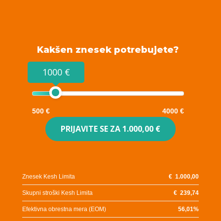
Kakšen znesek potrebujete?
1000 €
500 €
4000 €
PRIJAVITE SE ZA
1.000,00 €
Znesek Kesh Limita
€
1.000,00
Skupni stroški Kesh Limita
€
239,74
Efektivna obrestna mera (EOM)
56,01
%