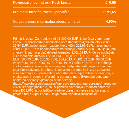
Povprečni dnevni stroški Kesh Limita
€
0,65
Minimalni mesečni znesek poplačila
€
91,65
Obrestna mera (nominalna obrestna mera)
4.90
%
Primer kredita : Za kredit v višini 1.000,00 EUR, ki se črpa v enkratnem
znesku, s spremenljivo nominalno obrestno mero 4,9% na leto v višini
26,54 EUR, nadomestilom za storitve v višini 222,98 EUR, naročnino v
višini 12,00 EUR in nadomestilom za črpanje v višini 50,00 EUR, je skupni
znesek, ki ga mora plačati kreditojemalec 1.311,52 EUR, če se odplačuje
v 12 mesečnih obrokih 172,48 EUR, 119,05 EUR, 115,61 EUR, 112,17
EUR, 108,73 EUR, 105,30 EUR, 104,96 EUR, 101,52 EUR, 98,08 EUR,
94,64 EUR, 91,21 EUR, 87,77 EUR. EOM znaša 77,59%. Ta izračun je
zgolj informativne narave in temelji na predpostavkah, veljavnih na dan
tega informativnega izračuna, ki se lahko spremenijo in zato za banko
niso zavezujoče. Spremenljiva obrestna mera, uporabljena v izračunu, je
enaka vsoti vrednosti referenčne obrestne mere Evropske centralne
banke za operacije glavnega refinanciranja
(https://www.bsi.si/en/statistics/interest-rates/ecb-interest-rates), trenutno
2% in fiksnega pribitka 2,9%. V primeru povečanja vrednosti obrestne
mere EC MRO in posledično kreditne obrestne mere se lahko znatno
poveča tudi skupni znesek, ki ga mora plačati kreditojemalec.