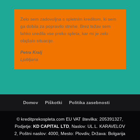
Zelo sem zadovoljna s spletnim kreditom, ki sem
ga dobila za popravilo strehe. Brez težav sem
lahko uredila vse preko spleta, kar mi je zelo
olajšalo situacijo.
Petra Kralj
Ljubljana
Domov
Piškotki
Politika zasebnosti
© kreditprekospleta.com EU VAT številka: 205391327,
Podjetje:
KD CAPITAL LTD
, Naslov: UL.L. KARAVELOV
2, Poštni naslov: 4000, Mesto: Plovdiv, Država: Bolgarija