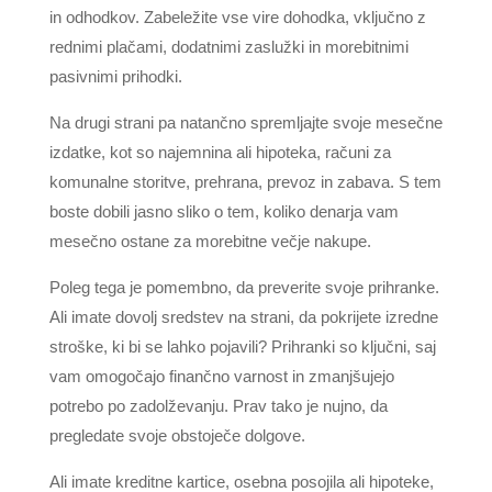
in odhodkov. Zabeležite vse vire dohodka, vključno z
rednimi plačami, dodatnimi zaslužki in morebitnimi
pasivnimi prihodki.
Na drugi strani pa natančno spremljajte svoje mesečne
izdatke, kot so najemnina ali hipoteka, računi za
komunalne storitve, prehrana, prevoz in zabava. S tem
boste dobili jasno sliko o tem, koliko denarja vam
mesečno ostane za morebitne večje nakupe.
Poleg tega je pomembno, da preverite svoje prihranke.
Ali imate dovolj sredstev na strani, da pokrijete izredne
stroške, ki bi se lahko pojavili? Prihranki so ključni, saj
vam omogočajo finančno varnost in zmanjšujejo
potrebo po zadolževanju. Prav tako je nujno, da
pregledate svoje obstoječe dolgove.
Ali imate kreditne kartice, osebna posojila ali hipoteke,