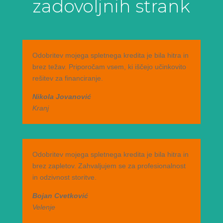
zadovoljnih strank
Odobritev mojega spletnega kredita je bila hitra in
brez težav. Priporočam vsem, ki iščejo učinkovito
rešitev za financiranje.
Nikola Jovanović
Kranj
Odobritev mojega spletnega kredita je bila hitra in
brez zapletov. Zahvaljujem se za profesionalnost
in odzivnost storitve.
Bojan Cvetković
Velenje