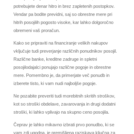
potrebujete denar hitro in brez zapletenih postopkov.
Vendar pa bodite previdni, saj so obrestne mere pri
hitrih posojilih pogosto visoke, kar lahko dolgoročno
obremeni vaš proračun.
Kako se pripraviti na financiranje velikih nakupov
vključuje tudi preverjanje različnih ponudnikov posojil.
Različne banke, kreditne zadruge in spletni
posojilodajalci ponujajo različne pogoje in obrestne
mere. Pomembno je, da primerjate več ponudb in
izberete tisto, ki vam nudi najboljše pogoje.
Ne pozabite preveriti tudi morebitnih skritih stroškov,
kot so stroški obdelave, zavarovanja in drugi dodatni
stroški, ki lahko vplivajo na skupno ceno posojila.
Čeprav je lahko mikavno izbrati prvo ponudbo, ki se
vam zdi ugodna, je premišljena raziskava ključna za