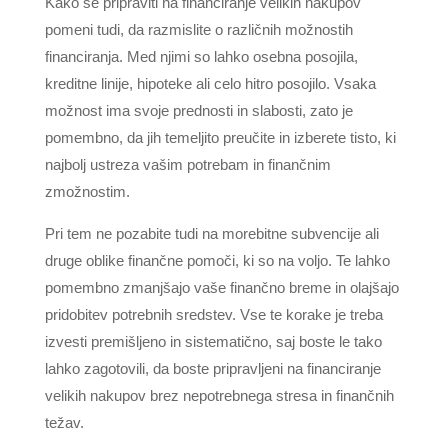
Kako se pripraviti na financiranje velikih nakupov
pomeni tudi, da razmislite o različnih možnostih
financiranja. Med njimi so lahko osebna posojila,
kreditne linije, hipoteke ali celo hitro posojilo. Vsaka
možnost ima svoje prednosti in slabosti, zato je
pomembno, da jih temeljito preučite in izberete tisto, ki
najbolj ustreza vašim potrebam in finančnim
zmožnostim.
Pri tem ne pozabite tudi na morebitne subvencije ali
druge oblike finančne pomoči, ki so na voljo. Te lahko
pomembno zmanjšajo vaše finančno breme in olajšajo
pridobitev potrebnih sredstev. Vse te korake je treba
izvesti premišljeno in sistematično, saj boste le tako
lahko zagotovili, da boste pripravljeni na financiranje
velikih nakupov brez nepotrebnega stresa in finančnih
težav.