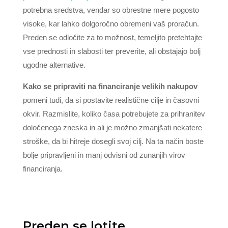
potrebna sredstva, vendar so obrestne mere pogosto
visoke, kar lahko dolgoročno obremeni vaš proračun.
Preden se odločite za to možnost, temeljito pretehtajte
vse prednosti in slabosti ter preverite, ali obstajajo bolj
ugodne alternative.
Kako se pripraviti na financiranje velikih nakupov
pomeni tudi, da si postavite realistične cilje in časovni
okvir. Razmislite, koliko časa potrebujete za prihranitev
določenega zneska in ali je možno zmanjšati nekatere
stroške, da bi hitreje dosegli svoj cilj. Na ta način boste
bolje pripravljeni in manj odvisni od zunanjih virov
financiranja.
Preden se lotite