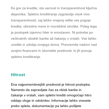
Ko gre za kredite, sta varnost in transparentnost ključna
dejavnika. Spletno kreditiranje zagotavlja visok nivo
transparentnosti, saj lahko vnaprej vidite vse pogoje
kredita, obrestne mere in morebitne stroške. Poleg tega
je postopek izjemno hiter in enostaven. Ni potrebe po
večkratnih obiskih banke ali čakanju v vrstah. Vse lahko
uredite iz udobja svojega doma. Prevzemite nadzor nad
svojimi financami in izkoristite prednosti, ki jih ponuja
spletno kreditiranje.
Hitrost
Ena najpomembnejših prednosti je hitrost postopka.
Namesto da zapravljate čas za obisk banke in
čakanje v vrstah, vam spletni krediti omogočajo hitro
oddajo vloge in odobritev. Informacije lahko vnesete
preko spleta, dokumentacijo pa lahko pošljete