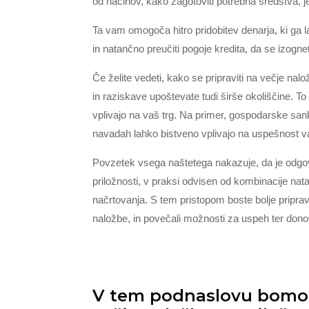
od načinov, kako zagotoviti potrebna sredstva, je 
Ta vam omogoča hitro pridobitev denarja, ki ga la
in natančno preučiti pogoje kredita, da se izogn
Če želite vedeti, kako se pripraviti na večje nal
in raziskave upoštevate tudi širše okoliščine. To
vplivajo na vaš trg. Na primer, gospodarske san
navadah lahko bistveno vplivajo na uspešnost v
Povzetek vsega naštetega nakazuje, da je odgov
priložnosti, v praksi odvisen od kombinacije nat
načrtovanja. S tem pristopom boste bolje pripravlj
naložbe, in povečali možnosti za uspeh ter dono
V tem podnaslovu bomo ra