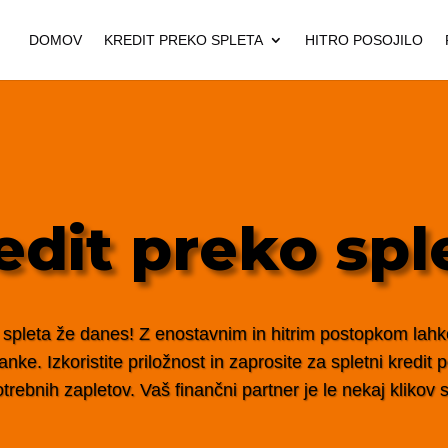
DOMOV
KREDIT PREKO SPLETA
HITRO POSOJILO
edit preko spl
 spleta že danes! Z enostavnim in hitrim postopkom lahko 
nke. Izkoristite priložnost in zaprosite za spletni kredit
trebnih zapletov. Vaš finančni partner je le nekaj klikov s