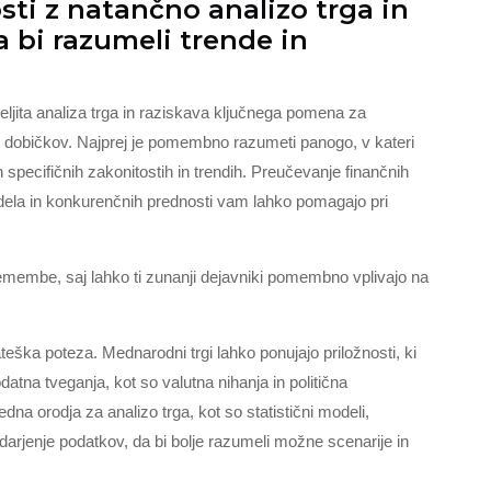
sti z natančno analizo trga in
a bi razumeli trende in
meljita analiza trga in raziskava ključnega pomena za
h dobičkov. Najprej je pomembno razumeti panogo, v kateri
ih specifičnih zakonitostih in trendih. Preučevanje finančnih
odela in konkurenčnih prednosti vam lahko pomagajo pri
premembe, saj lahko ti zunanji dejavniki pomembno vplivajo na
rateška poteza. Mednarodni trgi lahko ponujajo priložnosti, ki
odatna tveganja, kot so valutna nihanja in politična
edna orodja za analizo trga, kot so statistični modeli,
arjenje podatkov, da bi bolje razumeli možne scenarije in