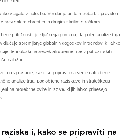
hitri kredit.
hko vlagate v naložbe. Vendar je pri tem treba biti previden
ete previsokim obrestim in drugim skritim stroškom.
ožbene priložnosti, je ključnega pomena, da poleg analize trga
 vključuje spremljanje globalnih dogodkov in trendov, ki lahko
kcije, tehnološki napredek ali spremembe v potrošniških
aše naložbe.
or na vprašanje, kako se pripraviti na večje naložbene
ančne analize trga, poglobljene raziskave in strateškega
eni na morebitne ovire in izzive, ki jih lahko prinesejo
s.
ziskali, kako se pripraviti na