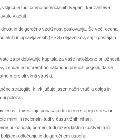
, vključuje tudi oceno potencialnih tveganj, kar zahteva
avate vlagati.
idnost in dolgoročno vzdržnost poslovanja. Še več, ocena
ocialnih in upravljavskih (ESG) dejavnikov, saj ti postajajo
tevate za pridobivanje kapitala za vaše naložbene priložnosti.
tev, vendar je pomembno natančno preučiti pogoje, da se
ne mere ali skriti stroški.
nčne strategije, ki vključuje jasen načrt vračila dolga in
čni položaj.
jenost. Investicije prinašajo določeno stopnjo stresa in
e mirni in racionalni tudi v času tržnih nihanj.
ne priložnosti, pomeni tudi razvoj lastnih čustvenih in
ri boljšem odločanju in dolgoročnem uspehu.