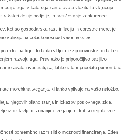
rmacij o trgu, v katerega nameravate vložiti. To vključuje
 v kateri deluje podjetje, in preučevanje konkurence.
 kot so gospodarska rast, inflacija in obrestne mere, je
veno vplivajo na dobičkonosnost vaše naložbe.
n premike na trgu. To lahko vključuje zgodovinske podatke o
dnjem razvoju trga. Prav tako je priporočljivo pazljivo
ra nameravate investirati, saj lahko s tem pridobite pomembne
te morebitna tveganja, ki lahko vplivajo na vašo naložbo.
etja, njegovih bilanc stanja in izkazov poslovnega izida.
jetje izpostavljeno zunanjim tveganjem, kot so regulativne
iložnosti pomembno razmisliti o možnosti financiranja. Eden