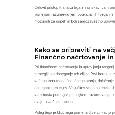
Celovit pristop k analizi trga in raziskavi vam o
jasnejšim razumevanjem potencialnih tveganj i
možnosti za uspeh in bolj samozavestno upravlj
Kako se pripraviti na več
Finančno načrtovanje in
Pri finančnem načrtovanju in upravljanju tveganj
strategije za doseganje teh ciljev. Prvi korak je
vašega trenutnega finančnega stanja, določanje kr
doseganje teh ciljev. Vključitev vseh potencial
vam bosta pomagali pri boljšem razumevanju, kol
svojo finančno stabilnost.
Poleg tega je ključnega pomena diverzifikacija p