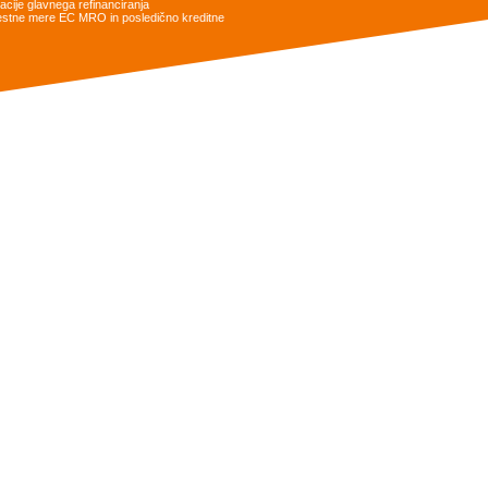
cije glavnega refinanciranja
obrestne mere EC MRO in posledično kreditne