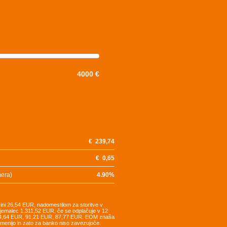
4000 €
€
239,74
€
0,65
mera)
4.90
%
šini 26,54 EUR, nadomestilom za storitve v
tojemalec 1.311,52 EUR, če se odplačuje v 12
94,64 EUR, 91,21 EUR, 87,77 EUR. EOM znaša
remenijo in zato za banko niso zavezujoče.