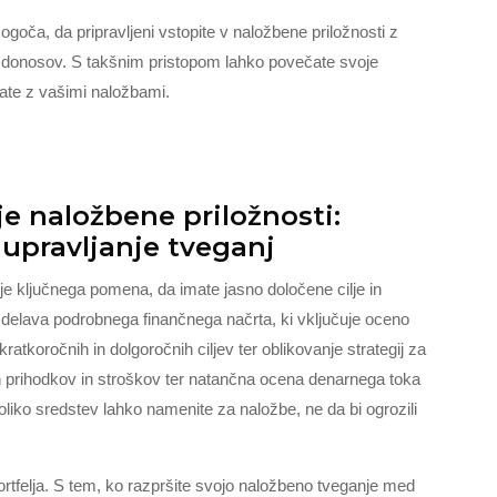
mogoča, da pripravljeni vstopite v naložbene priložnosti z
n donosov. S takšnim pristopom lahko povečate svoje
ate z vašimi naložbami.
je naložbene priložnosti:
 upravljanje tveganj
 je ključnega pomena, da imate jasno določene cilje in
 izdelava podrobnega finančnega načrta, ki vključuje oceno
atkoročnih in dolgoročnih ciljev ter oblikovanje strategij za
nih prihodkov in stroškov ter natančna ocena denarnega toka
iko sredstev lahko namenite za naložbe, ne da bi ogrozili
ortfelja. S tem, ko razpršite svojo naložbeno tveganje med