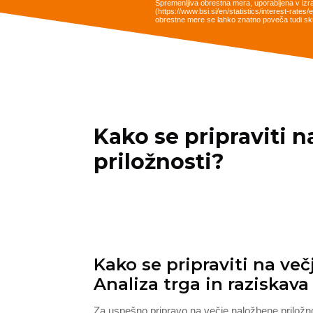
Spremenljiva obrestna mera, uporabljena v izr
(https://www.bsi.si/en/statistics/interest-rat
obrestne mere se lahko znatno poveča tudi sku
Kako se pripraviti 
priložnosti?
Kako se pripraviti na več
Analiza trga in raziskava
Za uspešno pripravo na večje naložbene priložnos