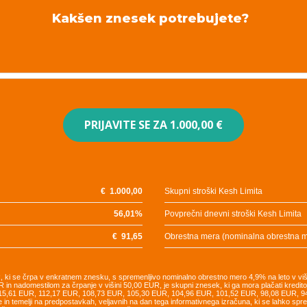
Kakšen znesek potrebujete?
PRIJAVITE SE ZA
1.000,00 €
€
1.000,00
Skupni stroški Kesh Limita
56,01
%
Povprečni dnevni stroški Kesh Limita
€
91,65
Obrestna mera (nominalna obrestna 
UR, ki se črpa v enkratnem znesku, s spremenljivo nominalno obrestno mero 4,9% na leto v vi
R in nadomestilom za črpanje v višini 50,00 EUR, je skupni znesek, ki ga mora plačati kredi
115,61 EUR, 112,17 EUR, 108,73 EUR, 105,30 EUR, 104,96 EUR, 101,52 EUR, 98,08 EUR, 
e in temelji na predpostavkah, veljavnih na dan tega informativnega izračuna, ki se lahko sp