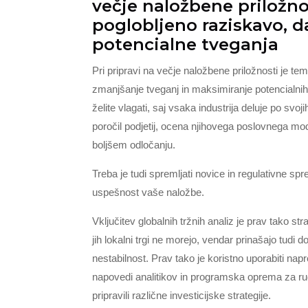
večje naložbene priložno
poglobljeno raziskavo, d
potencialne tveganja
Pri pripravi na večje naložbene priložnosti je te
zmanjšanje tveganj in maksimiranje potencialni
želite vlagati, saj vsaka industrija deluje po svoj
poročil podjetij, ocena njihovega poslovnega m
boljšem odločanju.
Treba je tudi spremljati novice in regulativne s
uspešnost vaše naložbe.
Vključitev globalnih tržnih analiz je prav tako st
jih lokalni trgi ne morejo, vendar prinašajo tudi d
nestabilnost. Prav tako je koristno uporabiti napr
napovedi analitikov in programska oprema za rud
pripravili različne investicijske strategije.