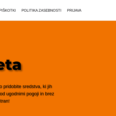
PIŠKOTKI
POLITIKA ZASEBNOSTI
PRIJAVA
eta
pridobite sredstva, ki jih
 pod ugodnimi pogoji in brez
tran!