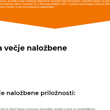
ačunu, je enaka vsoti vrednosti referenčne obrestne mere Evropske centralne banke za opera
es/ecb-interest-rates), trenutno 2% in fiksnega pribitka 2,9%. V primeru povečanja vrednosti 
pni znesek, ki ga mora plačati kreditojemalec.
na večje naložbene
je naložbene priložnosti:
ti je ključnega pomena temeljita analiza trga in poglobljena