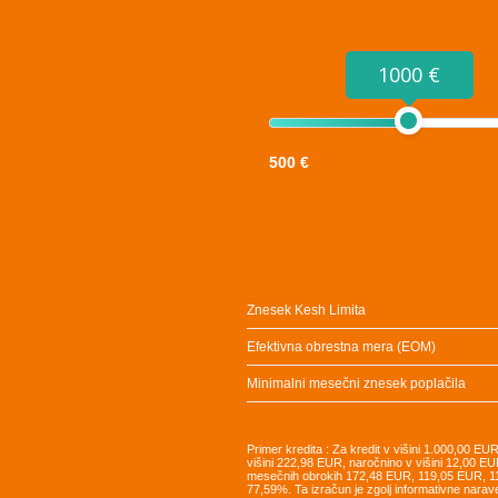
1000 €
500 €
Znesek Kesh Limita
Efektivna obrestna mera (EOM)
Minimalni mesečni znesek poplačila
Primer kredita : Za kredit v višini 1.000,00 E
višini 222,98 EUR, naročnino v višini 12,00 EU
mesečnih obrokih 172,48 EUR, 119,05 EUR, 
77,59%. Ta izračun je zgolj informativne narav