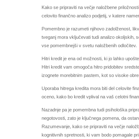
Kako se pripraviti na večje naložbene priložnosti
celovito finančno analizo podjetij, v katere namer
Pomembno je razumeti njihovo zadolženost, likv
tveganj mora vključevati tudi analizo okoljskih, s
vse pomembnejši v svetu naložbenih odločitev.
Hitri kredit je ena od možnosti, ki jo lahko upoš
Hitri kredit vam omogoča hitro pridobitev sreds
izognete morebitnim pastem, kot so visoke obrest
Uporaba hitrega kredita mora biti del celovite fina
oceno, kako bo kredit vplival na vaš celotni finan
Nazadnje pa je pomembna tudi psihološka pripravl
negotovosti, zato je ključnega pomena, da ostanet
Razumevanje, kako se pripraviti na večje naložbe
kognitivnih spretnosti, ki vam bodo pomagale p