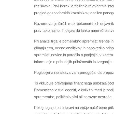
raziskava. Prvi korak je zbiranje relevantnih info
pregled gospodarskih kazalnikov, analizo panoge,
Razumevanje širših makroekonomskih dejavnikov,
prav tako nujno. Ti dejavniki lahko namreč bist
Pri analizi trga je pomembno spremljati trende i
gibanju cen, ocene analitikov in napovedi o priho
spremljati novice in poročila o podjetjih, v kate
informacije o prihodnjih priložnostih in tveganjih.
Poglobljena raziskava vam omogoča, da prepozna
To vključuje preverjanje finančnega položaja podj
Pomembno je tudi oceniti, v kolikšni meri je pod
spremembe, politični vplivi ali naravne nesreče.
Poleg tega je pri pripravi na večje naložbene pr