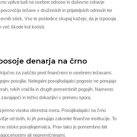
ivno vpliva tudi na osebne odnose in duševno zdravje
ovzročijo težave v družinskih in prijateljskih odnosih ter
ševnih stisk. Vse te posledice skupaj kažejo, da je izposoja
 več škode kot koristi.
posoje denarja na črno
 ključno za zaščito pred finančnimi in osebnimi težavami.
ojev posojila. Nelegalni posojilodajalci pogosto ne ponujajo
merah, rokih vračila in drugih pomembnih pogojih. Namesto
zavajajoči in težko dokazljivi v primeru spora.
e izjemno visoka obrestna mera. Posojilodajalci na črno
je od tistih, ki jih ponujajo zakonite finančne institucije. To
nčno stisko posojilojemalca. Prav tako je pomembno biti
ragocenostmi ali nepremičninami.