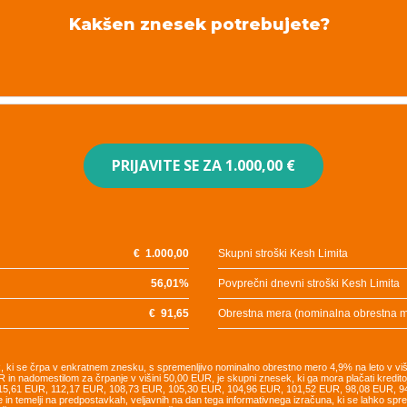
Kakšen znesek potrebujete?
PRIJAVITE SE ZA
1.000,00 €
€
1.000,00
Skupni stroški Kesh Limita
56,01
%
Povprečni dnevni stroški Kesh Limita
€
91,65
Obrestna mera (nominalna obrestna 
UR, ki se črpa v enkratnem znesku, s spremenljivo nominalno obrestno mero 4,9% na leto v vi
R in nadomestilom za črpanje v višini 50,00 EUR, je skupni znesek, ki ga mora plačati kredi
115,61 EUR, 112,17 EUR, 108,73 EUR, 105,30 EUR, 104,96 EUR, 101,52 EUR, 98,08 EUR, 
e in temelji na predpostavkah, veljavnih na dan tega informativnega izračuna, ki se lahko sp