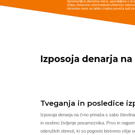
Spremenljiva obrestna mera, uporabljena v izr
(https://www.bsi.si/en/statistics/interest-rat
obrestne mere se lahko znatno poveča tudi sku
Izposoja denarja na
Tveganja in posledice iz
Izposoja denarja na črno prinaša s sabo številna
in osebno življenje posameznika. Prvo in najp
oderuških obresti, ki so pogosto bistveno višje od 