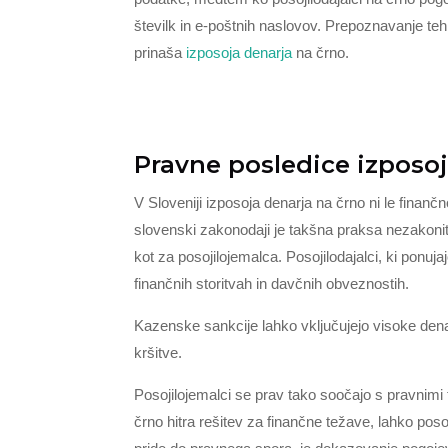
številk in e-poštnih naslovov. Prepoznavanje teh 
prinaša
izposoja denarja
na črno.
Pravne posledice izposoj
V Sloveniji izposoja denarja na črno ni le finan
slovenski zakonodaji je takšna praksa nezakonit
kot za posojilojemalca. Posojilodajalci, ki ponuj
finančnih storitvah in davčnih obveznostih.
Kazenske sankcije lahko vključujejo visoke dena
kršitve.
Posojilojemalci se prav tako soočajo s pravnimi 
črno hitra rešitev za finančne težave, lahko pos