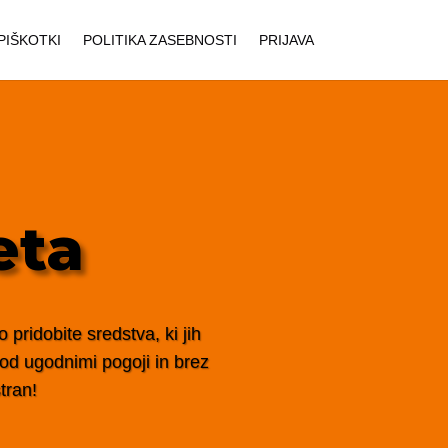
PIŠKOTKI
POLITIKA ZASEBNOSTI
PRIJAVA
eta
pridobite sredstva, ki jih
 pod ugodnimi pogoji in brez
tran!