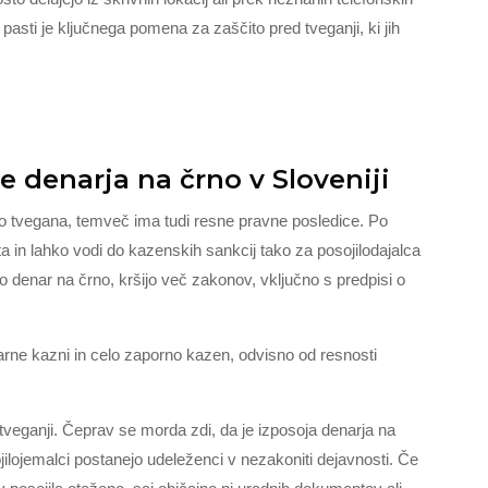
pasti je ključnega pomena za zaščito pred tveganji, ki jih
e denarja na črno v Sloveniji
čno tvegana, temveč ima tudi resne pravne posledice. Po
a in lahko vodi do kazenskih sankcij tako za posojilodajalca
ajo denar na črno, kršijo več zakonov, vključno s predpisi o
rne kazni in celo zaporno kazen, odvisno od resnosti
tveganji. Čeprav se morda zdi, da je izposoja denarja na
ojilojemalci postanejo udeleženci v nezakoniti dejavnosti. Če