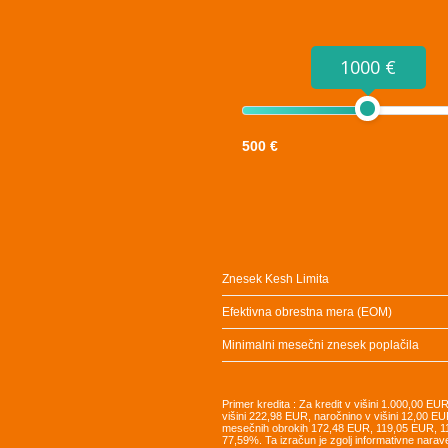
1000 €
500 €
Znesek Kesh Limita
Efektivna obrestna mera (EOM)
Minimalni mesečni znesek poplačila
Primer kredita : Za kredit v višini 1.000,00 E
višini 222,98 EUR, naročnino v višini 12,00 EU
mesečnih obrokih 172,48 EUR, 119,05 EUR, 
77,59%. Ta izračun je zgolj informativne narav