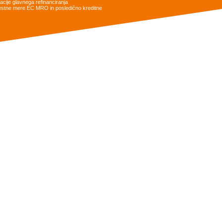
cije glavnega refinanciranja
obrestne mere EC MRO in posledično kreditne