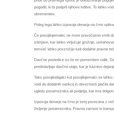
pride do pravnega spora, je dokazovanje pogojev
pogodb, ki bi podprli njihove trditve. To lahko vo
obremenitev.
Poleg tega lahko izposoja denarja na črno vpli
Če posojilojemalec ne more pravočasno vrniti do
izterjave, kar lahko vključuje grožnje, ustrahovan
temveč lahko povzročijo tudi dodatne pravne tež
Davčne posledice so še en pomemben vidik. Dena
predstavljajo davčno utajo, kar je kaznivo dejanj
Tako posojilodajalci kot posojilojemalci se lahk
vodi do dodatnih sankcij in obveznosti plačila d
ugledu posameznika ali podjetja, kar ima dolgoro
Izposoja denarja na črno je torej povezana z več
življenje posameznika. Pravna varnost in transpar