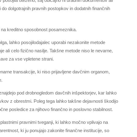
 posojila oteženo, saj običajno ni uradnih dokumentov ali
di do dolgotrajnih pravnih postopkov in dodatnih finančnih
va na kreditno sposobnost posameznika.
lga, lahko posojilodajalec uporabi nezakonite metode
je ali celo fizično nasilje. Takšne metode niso le nevarne,
ave za vse vpletene strani.
rne transakcije, ki niso prijavljene davčnim organom,
e.
o znajdejo pod drobnogledom davčnih inšpektorjev, kar lahko
avkov z obrestmi. Poleg tega lahko takšne dejavnosti škodijo
čne posledice za njihovo finančno in poslovno stabilnost.
plastnimi pravnimi tveganji, ki lahko močno vplivajo na
entnost, ki ju ponujajo zakonite finančne institucije, so