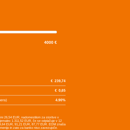
4000 €
€
239,74
€
0,65
mera)
4.90
%
šini 26,54 EUR, nadomestilom za storitve v
tojemalec 1.311,52 EUR, če se odplačuje v 12
94,64 EUR, 91,21 EUR, 87,77 EUR. EOM znaša
remenijo in zato za banko niso zavezujoče.