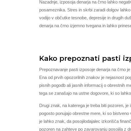
Nazadnje, izposoja denarja na črno lahko negat
posameznika. Stres in skrbi zaradi dolgov lahko p
vodijo v občutke tesnobe, depresije in drugih du
denarja na črno izjemno tvegana in lahko prinese
Kako prepoznati pasti iz
Prepoznavanje pasti izposoje denarja na črno je
Ena od prvih opozorilnih znakov je nejasnost pog
pisnih pogodb ali jasnih informacij o obrestnih 
tega se zanašajo na ustne dogovore, ki so lahko 
Drugi znak, na katerega je treba biti pozoren, j
pogosto ponujajo obrestne mere, ki so bistveno viš
je lahko znak, da posojilodajalec izkorišča fina
pozoren na zahteve po zavarovanju posojila z d