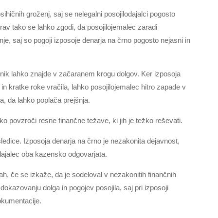
sihičnih groženj, saj se nelegalni posojilodajalci pogosto
Prav tako se lahko zgodi, da posojilojemalec zaradi
e, saj so pogoji izposoje denarja na črno pogosto nejasni in
ik lahko znajde v začaranem krogu dolgov. Ker izposoja
in kratke roke vračila, lahko posojilojemalec hitro zapade v
la, da lahko poplača prejšnja.
ko povzroči resne finančne težave, ki jih je težko reševati.
sledice. Izposoja denarja na črno je nezakonita dejavnost,
odajalec oba kazensko odgovarjata.
h, če se izkaže, da je sodeloval v nezakonitih finančnih
 dokazovanju dolga in pogojev posojila, saj pri izposoji
dokumentacije.