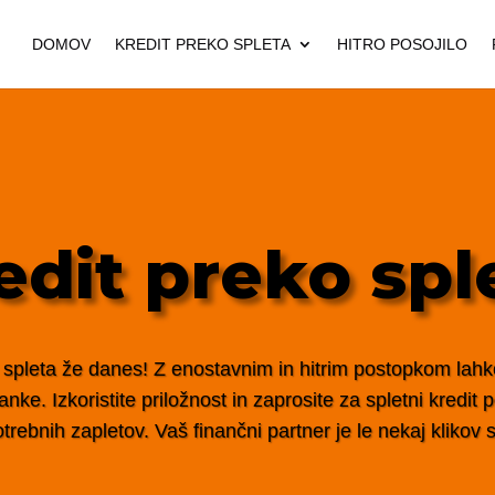
DOMOV
KREDIT PREKO SPLETA
HITRO POSOJILO
edit preko spl
 spleta že danes! Z enostavnim in hitrim postopkom lahko 
nke. Izkoristite priložnost in zaprosite za spletni kredit
trebnih zapletov. Vaš finančni partner je le nekaj klikov s