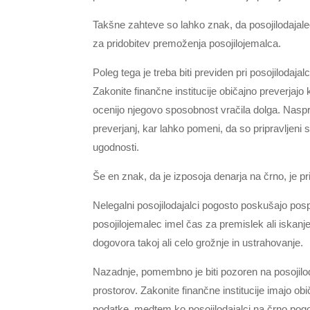
Takšne zahteve so lahko znak, da posojilodajale
za pridobitev premoženja posojilojemalca.
Poleg tega je treba biti previden pri posojilodaja
Zakonite finančne institucije običajno preverjajo
ocenijo njegovo sposobnost vračila dolga. Naspro
preverjanj, kar lahko pomeni, da so pripravljeni 
ugodnosti.
Še en znak, da je izposoja denarja na črno, je prit
Nelegalni posojilodajalci pogosto poskušajo posp
posojilojemalec imel čas za premislek ali iskanje 
dogovora takoj ali celo grožnje in ustrahovanje.
Nazadnje, pomembno je biti pozoren na posojilod
prostorov. Zakonite finančne institucije imajo o
podatke, medtem ko posojilodajalci na črno pogost