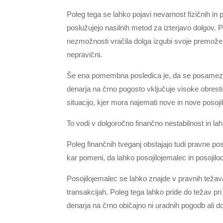
Poleg tega se lahko pojavi nevarnost fizičnih in p
poslužujejo nasilnih metod za izterjavo dolgov. 
nezmožnosti vračila dolga izgubi svoje premoženj
nepravični.
Še ena pomembna posledica je, da se posamezn
denarja na črno pogosto vključuje visoke obresti 
situacijo, kjer mora najemati nove in nove posoji
To vodi v dolgoročno finančno nestabilnost in lah
Poleg finančnih tveganj obstajajo tudi pravne po
kar pomeni, da lahko posojilojemalec in posojil
Posojilojemalec se lahko znajde v pravnih težava
transakcijah. Poleg tega lahko pride do težav pri
denarja na črno običajno ni uradnih pogodb ali 