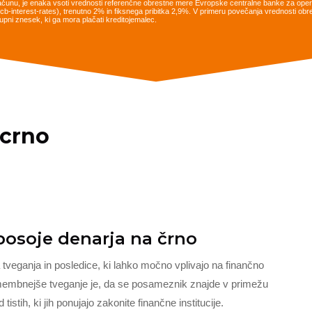
ačunu, je enaka vsoti vrednosti referenčne obrestne mere Evropske centralne banke za opera
es/ecb-interest-rates), trenutno 2% in fiksnega pribitka 2,9%. V primeru povečanja vrednosti 
pni znesek, ki ga mora plačati kreditojemalec.
 crno
posoje denarja na črno
 tveganja in posledice, ki lahko močno vplivajo na finančno
omembnejše tveganje je, da se posameznik znajde v primežu
tistih, ki jih ponujajo zakonite finančne institucije.