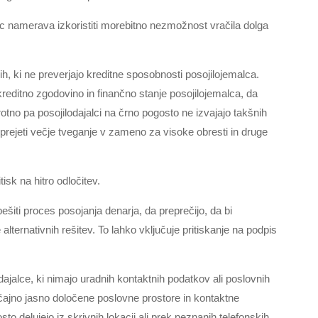
c namerava izkoristiti morebitno nezmožnost vračila dolga
lcih, ki ne preverjajo kreditne sposobnosti posojilojemalca.
 kreditno zgodovino in finančno stanje posojilojemalca, da
tno pa posojilodajalci na črno pogosto ne izvajajo takšnih
sprejeti večje tveganje v zameno za visoke obresti in druge
isk na hitro odločitev.
ešiti proces posojanja denarja, da preprečijo, da bi
alternativnih rešitev. To lahko vključuje pritiskanje na podpis
ajalce, ki nimajo uradnih kontaktnih podatkov ali poslovnih
bičajno jasno določene poslovne prostore in kontaktne
o delujejo iz skrivnih lokacij ali prek neznanih telefonskih