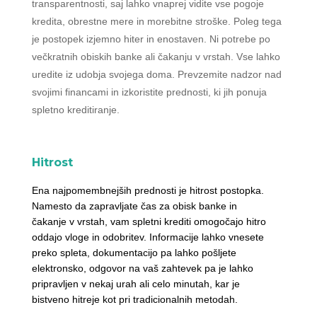
transparentnosti, saj lahko vnaprej vidite vse pogoje
kredita, obrestne mere in morebitne stroške. Poleg tega
je postopek izjemno hiter in enostaven. Ni potrebe po
večkratnih obiskih banke ali čakanju v vrstah. Vse lahko
uredite iz udobja svojega doma. Prevzemite nadzor nad
svojimi financami in izkoristite prednosti, ki jih ponuja
spletno kreditiranje.
Hitrost
Ena najpomembnejših prednosti je hitrost postopka.
Namesto da zapravljate čas za obisk banke in
čakanje v vrstah, vam spletni krediti omogočajo hitro
oddajo vloge in odobritev. Informacije lahko vnesete
preko spleta, dokumentacijo pa lahko pošljete
elektronsko, odgovor na vaš zahtevek pa je lahko
pripravljen v nekaj urah ali celo minutah, kar je
bistveno hitreje kot pri tradicionalnih metodah.