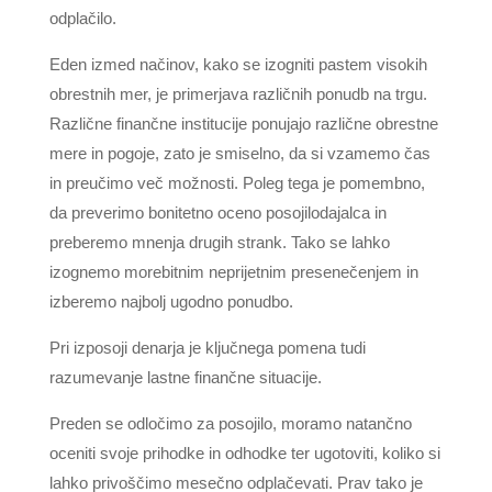
odplačilo.
Eden izmed načinov, kako se izogniti pastem visokih
obrestnih mer, je primerjava različnih ponudb na trgu.
Različne finančne institucije ponujajo različne obrestne
mere in pogoje, zato je smiselno, da si vzamemo čas
in preučimo več možnosti. Poleg tega je pomembno,
da preverimo bonitetno oceno posojilodajalca in
preberemo mnenja drugih strank. Tako se lahko
izognemo morebitnim neprijetnim presenečenjem in
izberemo najbolj ugodno ponudbo.
Pri izposoji denarja je ključnega pomena tudi
razumevanje lastne finančne situacije.
Preden se odločimo za posojilo, moramo natančno
oceniti svoje prihodke in odhodke ter ugotoviti, koliko si
lahko privoščimo mesečno odplačevati. Prav tako je