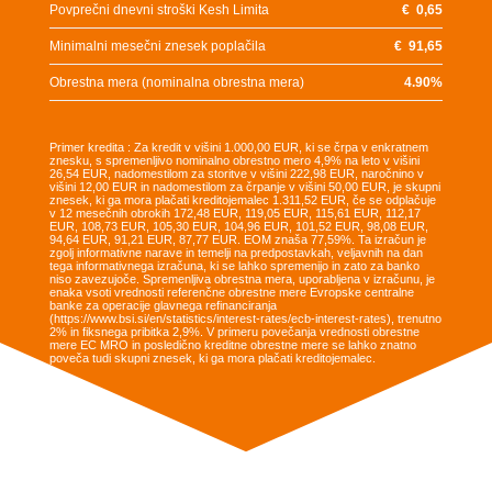
Povprečni dnevni stroški Kesh Limita
€
0,65
Minimalni mesečni znesek poplačila
€
91,65
Obrestna mera (nominalna obrestna mera)
4.90
%
Primer kredita : Za kredit v višini 1.000,00 EUR, ki se črpa v enkratnem
znesku, s spremenljivo nominalno obrestno mero 4,9% na leto v višini
26,54 EUR, nadomestilom za storitve v višini 222,98 EUR, naročnino v
višini 12,00 EUR in nadomestilom za črpanje v višini 50,00 EUR, je skupni
znesek, ki ga mora plačati kreditojemalec 1.311,52 EUR, če se odplačuje
v 12 mesečnih obrokih 172,48 EUR, 119,05 EUR, 115,61 EUR, 112,17
EUR, 108,73 EUR, 105,30 EUR, 104,96 EUR, 101,52 EUR, 98,08 EUR,
94,64 EUR, 91,21 EUR, 87,77 EUR. EOM znaša 77,59%. Ta izračun je
zgolj informativne narave in temelji na predpostavkah, veljavnih na dan
tega informativnega izračuna, ki se lahko spremenijo in zato za banko
niso zavezujoče. Spremenljiva obrestna mera, uporabljena v izračunu, je
enaka vsoti vrednosti referenčne obrestne mere Evropske centralne
banke za operacije glavnega refinanciranja
(https://www.bsi.si/en/statistics/interest-rates/ecb-interest-rates), trenutno
2% in fiksnega pribitka 2,9%. V primeru povečanja vrednosti obrestne
mere EC MRO in posledično kreditne obrestne mere se lahko znatno
poveča tudi skupni znesek, ki ga mora plačati kreditojemalec.