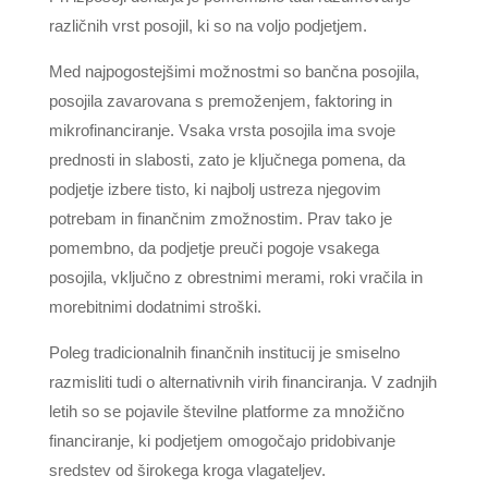
različnih vrst posojil, ki so na voljo podjetjem.
Med najpogostejšimi možnostmi so bančna posojila,
posojila zavarovana s premoženjem, faktoring in
mikrofinanciranje. Vsaka vrsta posojila ima svoje
prednosti in slabosti, zato je ključnega pomena, da
podjetje izbere tisto, ki najbolj ustreza njegovim
potrebam in finančnim zmožnostim. Prav tako je
pomembno, da podjetje preuči pogoje vsakega
posojila, vključno z obrestnimi merami, roki vračila in
morebitnimi dodatnimi stroški.
Poleg tradicionalnih finančnih institucij je smiselno
razmisliti tudi o alternativnih virih financiranja. V zadnjih
letih so se pojavile številne platforme za množično
financiranje, ki podjetjem omogočajo pridobivanje
sredstev od širokega kroga vlagateljev.