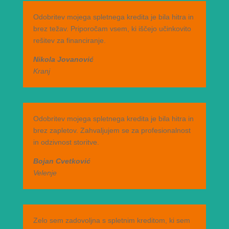
Odobritev mojega spletnega kredita je bila hitra in
brez težav. Priporočam vsem, ki iščejo učinkovito
rešitev za financiranje.
Nikola Jovanović
Kranj
Odobritev mojega spletnega kredita je bila hitra in
brez zapletov. Zahvaljujem se za profesionalnost
in odzivnost storitve.
Bojan Cvetković
Velenje
Zelo sem zadovoljna s spletnim kreditom, ki sem