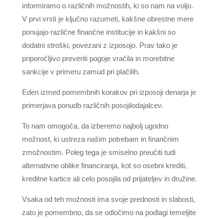
informiramo o različnih možnostih, ki so nam na voljo.
V prvi vrsti je ključno razumeti, kakšne obrestne mere
ponujajo različne finančne institucije in kakšni so
dodatni stroški, povezani z izposojo. Prav tako je
priporočljivo preveriti pogoje vračila in morebitne
sankcije v primeru zamud pri plačilih.
Eden izmed pomembnih korakov pri izposoji denarja je
primerjava ponudb različnih posojilodajalcev.
To nam omogoča, da izberemo najbolj ugodno
možnost, ki ustreza našim potrebam in finančnim
zmožnostim. Poleg tega je smiselno preučiti tudi
alternativne oblike financiranja, kot so osebni krediti,
kreditne kartice ali celo posojila od prijateljev in družine.
Vsaka od teh možnosti ima svoje prednosti in slabosti,
zato je pomembno, da se odločimo na podlagi temeljite