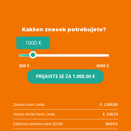
Kakšen znesek potrebujete?
1000 €
500 €
4000 €
PRIJAVITE SE ZA
1.000,00 €
Znesek Kesh Limita
€
1.000,00
Skupni stroški Kesh Limita
€
239,74
Efektivna obrestna mera (EOM)
56,01
%