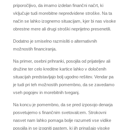
priporočljivo, da imamo izdelan finančni načrt, ki
vključuje tudi morebitne nepredvidene stroške. Na ta
način se lahko izognemo situacijam, kjer bi nas visoke
obrestne mere ali drugi stroški neprijetno presenetili.
Dodatno je smiselno razmisliti o alternativnih
možnostih financiranja.
Na primer, osebni prihranki, posojila od prijateljev ali
družine ter celo kreditne kartice lahko v določenih
situacijah predstavljajo bolj ugodno rešitev. Vendar pa
je tudi pri teh možnostih pomembno, da se zavedamo
vseh pogojev in morebitnih tveganj.
Na koncu je pomembno, da se pred izposojo denarja
posvetujemo s finančnim svetovalcem. Strokovni
nasvet nam lahko pomaga bolje razumeti vse vidike
posojila in se izogniti pastem, ki jih prinašajo visoke