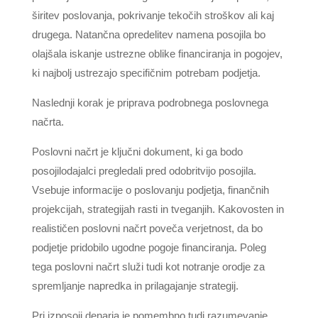
širitev poslovanja, pokrivanje tekočih stroškov ali kaj
drugega. Natančna opredelitev namena posojila bo
olajšala iskanje ustrezne oblike financiranja in pogojev,
ki najbolj ustrezajo specifičnim potrebam podjetja.
Naslednji korak je priprava podrobnega poslovnega
načrta.
Poslovni načrt je ključni dokument, ki ga bodo
posojilodajalci pregledali pred odobritvijo posojila.
Vsebuje informacije o poslovanju podjetja, finančnih
projekcijah, strategijah rasti in tveganjih. Kakovosten in
realističen poslovni načrt poveča verjetnost, da bo
podjetje pridobilo ugodne pogoje financiranja. Poleg
tega poslovni načrt služi tudi kot notranje orodje za
spremljanje napredka in prilagajanje strategij.
Pri izposoji denarja je pomembno tudi razumevanje