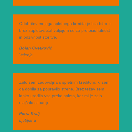
Odobritev mojega spletnega kredita je bila hitra in
brez zapletov. Zahvaljujem se za profesionalnost
in odzivnost storitve.
Bojan Cvetković
Velenje
Zelo sem zadovoljna s spletnim kreditom, ki sem
ga dobila za popravilo strehe. Brez težav sem
lahko uredila vse preko spleta, kar mi je zelo
olajšalo situacijo.
Petra Kralj
Ljubljana