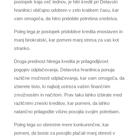
postopek traja več tednov, je hitri kredit pri Delavski
hranilnici običajno odobren v zelo kratkem času, kar
vam omogoča, da hitro pridobite potrebna sredstva.
Poleg tega je postopek pridobitve kredita enostaven in
manj birokratski, kar pomeni manj stresa za vas kot
stranko.
Druga prednost hitrega kredita je prilagodljivost
pogojev odplačevanja. Delavska hranilnica ponuja
različne možnosti odplačevanja, kar vam omogoča, da
izberete tisto, ki najbolj ustreza vašim finančnim
zmožnostim in načrtom. Prav tako lahko izbirate med
različnimi zneski kreditov, kar pomeni, da lahko
natančno prilagodite višino posojila svojim potrebam.
Poleg tega so obrestne mere konkurenčne, kar
pomeni, da boste za posojilo plačali manj obresti v