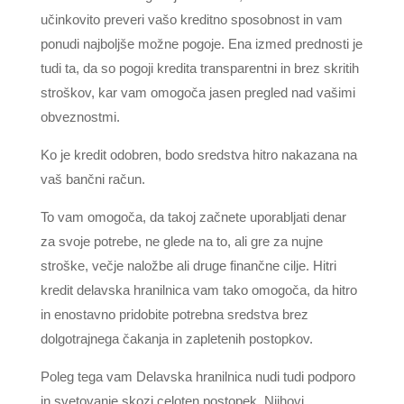
učinkovito preveri vašo kreditno sposobnost in vam
ponudi najboljše možne pogoje. Ena izmed prednosti je
tudi ta, da so pogoji kredita transparentni in brez skritih
stroškov, kar vam omogoča jasen pregled nad vašimi
obveznostmi.
Ko je kredit odobren, bodo sredstva hitro nakazana na
vaš bančni račun.
To vam omogoča, da takoj začnete uporabljati denar
za svoje potrebe, ne glede na to, ali gre za nujne
stroške, večje naložbe ali druge finančne cilje. Hitri
kredit delavska hranilnica vam tako omogoča, da hitro
in enostavno pridobite potrebna sredstva brez
dolgotrajnega čakanja in zapletenih postopkov.
Poleg tega vam Delavska hranilnica nudi tudi podporo
in svetovanje skozi celoten postopek. Njihovi