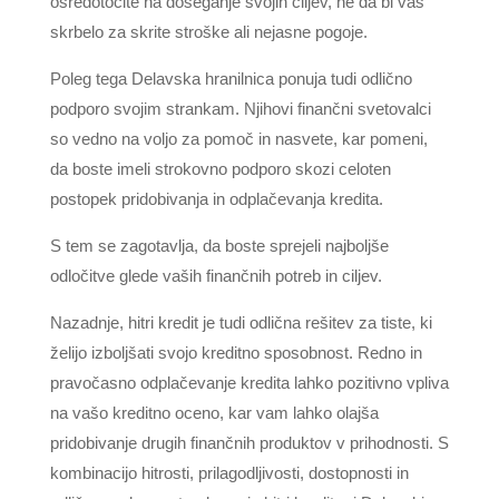
osredotočite na doseganje svojih ciljev, ne da bi vas
skrbelo za skrite stroške ali nejasne pogoje.
Poleg tega Delavska hranilnica ponuja tudi odlično
podporo svojim strankam. Njihovi finančni svetovalci
so vedno na voljo za pomoč in nasvete, kar pomeni,
da boste imeli strokovno podporo skozi celoten
postopek pridobivanja in odplačevanja kredita.
S tem se zagotavlja, da boste sprejeli najboljše
odločitve glede vaših finančnih potreb in ciljev.
Nazadnje, hitri kredit je tudi odlična rešitev za tiste, ki
želijo izboljšati svojo kreditno sposobnost. Redno in
pravočasno odplačevanje kredita lahko pozitivno vpliva
na vašo kreditno oceno, kar vam lahko olajša
pridobivanje drugih finančnih produktov v prihodnosti. S
kombinacijo hitrosti, prilagodljivosti, dostopnosti in