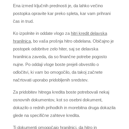
Ena izmed ključnih prednosti je, da lahko večino
postopka opravite kar preko spleta, kar vam prihrani
čas in trud.
Ko izpolnite in oddate vlogo za
hitri kredit delavska
hranilnica
, bo vaša prošnja hitro obdelana. Običajno je
postopek odobritve zelo hiter, saj se delavska
hranilnica zaveda, da so finančne potrebe pogosto
nujne. Po oddaji vloge boste prejeli obvestilo o
odločitvi, ki vam bo omogočilo, da takoj začnete
načrtovati uporabo pridobljenih sredstev.
Za pridobitev hitrega kredita boste potrebovali nekaj
osnovnih dokumentov, kot so osebni dokument,
dokazilo o rednih prihodkih in morebitna druga dokazila
glede na specifične zahteve kredita.
Ti dokumenti omogočajo hranilnici, da hitro in