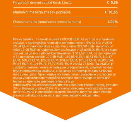
Povprečni dnevni stroški Kesh Limita
€
0,65
Minimalni mesečni znesek poplačila
€
91,65
Obrestna mera (nominalna obrestna mera)
4.90
%
Primer kredita : Za kredit v višini 1.000,00 EUR, ki se črpa v enkratnem
znesku, s spremenljivo nominalno obrestno mero 4,9% na leto v višini
26,54 EUR, nadomestilom za storitve v višini 222,98 EUR, naročnino v
višini 12,00 EUR in nadomestilom za črpanje v višini 50,00 EUR, je skupni
znesek, ki ga mora plačati kreditojemalec 1.311,52 EUR, če se odplačuje
v 12 mesečnih obrokih 172,48 EUR, 119,05 EUR, 115,61 EUR, 112,17
EUR, 108,73 EUR, 105,30 EUR, 104,96 EUR, 101,52 EUR, 98,08 EUR,
94,64 EUR, 91,21 EUR, 87,77 EUR. EOM znaša 77,59%. Ta izračun je
zgolj informativne narave in temelji na predpostavkah, veljavnih na dan
tega informativnega izračuna, ki se lahko spremenijo in zato za banko
niso zavezujoče. Spremenljiva obrestna mera, uporabljena v izračunu, je
enaka vsoti vrednosti referenčne obrestne mere Evropske centralne
banke za operacije glavnega refinanciranja
(https://www.bsi.si/en/statistics/interest-rates/ecb-interest-rates), trenutno
2% in fiksnega pribitka 2,9%. V primeru povečanja vrednosti obrestne
mere EC MRO in posledično kreditne obrestne mere se lahko znatno
poveča tudi skupni znesek, ki ga mora plačati kreditojemalec.