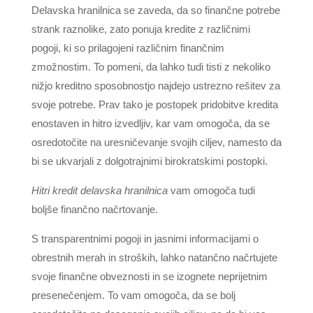
Delavska hranilnica se zaveda, da so finančne potrebe
strank raznolike, zato ponuja kredite z različnimi
pogoji, ki so prilagojeni različnim finančnim
zmožnostim. To pomeni, da lahko tudi tisti z nekoliko
nižjo kreditno sposobnostjo najdejo ustrezno rešitev za
svoje potrebe. Prav tako je postopek pridobitve kredita
enostaven in hitro izvedljiv, kar vam omogoča, da se
osredotočite na uresničevanje svojih ciljev, namesto da
bi se ukvarjali z dolgotrajnimi birokratskimi postopki.
Hitri kredit delavska hranilnica
vam omogoča tudi
boljše finančno načrtovanje.
S transparentnimi pogoji in jasnimi informacijami o
obrestnih merah in stroških, lahko natančno načrtujete
svoje finančne obveznosti in se izognete neprijetnim
presenečenjem. To vam omogoča, da se bolj