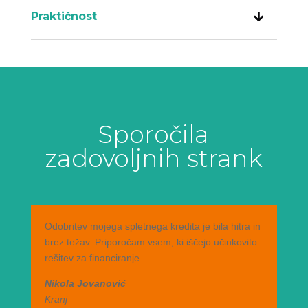
Praktičnost
Sporočila
zadovoljnih strank
Odobritev mojega spletnega kredita je bila hitra in
brez težav. Priporočam vsem, ki iščejo učinkovito
rešitev za financiranje.
Nikola Jovanović
Kranj