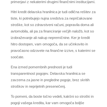
primerjavi z nekaterimi drugimi finančnimi institucijami.
Hitri kredit delavska hranilnica je tudi odlična rešitev za
tiste, ki potrebujejo nujna sredstva za nepričakovane
stroške, kot so zdravstveni računi, popravila doma ali
avtomobila, ali pa za financiranje večjih naložb, kot so
izobraževanje ali nakup nepremičnine. Ker je kredit
hitro dostopen, vam omogoča, da se učinkovito in
pravočasno odzovete na finančne izzive, s katerimi se
soočate.
Ena izmed pomembnih prednosti je tudi
transparentnost pogojev. Delavska hranilnica se
zavzema za jasne in pregledne pogoje, brez skritih
stroškov in neprijetnih presenečenj.
To pomeni, da boste točno vedeli, kakšni so stroški in
pogoji vašega kredita, kar vam omogoča boljše