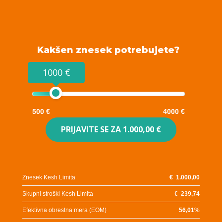
Kakšen znesek potrebujete?
1000 €
500 €
4000 €
PRIJAVITE SE ZA
1.000,00 €
Znesek Kesh Limita
€
1.000,00
Skupni stroški Kesh Limita
€
239,74
Efektivna obrestna mera (EOM)
56,01
%