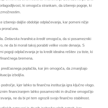
prilagodljivost, ki omogoča strankam, da izberejo pogoje, ki
n zmožnostim.
e izberejo daljše obdobje odplačevanja, kar pomeni nižje
a proračuna.
la.
Delavska hranilnica kredit
omogoča, da si posamezniki
o, ne da bi morali takoj porabiti velike vsote denarja. S
 pogoji odplačevanja je ta kredit idealna rešitev za tiste, ki
ga finančnega bremena.
st predčasnega poplačila, kar jim omogoča, da zmanjšajo
tuacija izboljša.
dročje, kjer lahko ta finančna institucija igra ključno vlogo.
reznim financiranjem lahko posamezniki in družine omogočijo
anja, ne da bi pri tem ogrozili svojo finančno stabilnost.