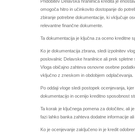
Pridobitev Delavska hranilnica kredita je enost
omogoča hitro in učinkovito dostopanje do potre
zbiranje potrebne dokumentacije, ki vključuje os
relevantne finančne dokumente.
Ta dokumentacija je ključna za oceno kreditne sp
Ko je dokumentacija zbrana, sledi izpolnitev vlo
poslovalnic Delavske hranilnice ali prek spletne
Vloga običajno zahteva osnovne osebne podatke, 
vključno z zneskom in obdobjem odplačevanja.
Po oddaji vloge sledi postopek ocenjevanja, kje
dokumentacijo in ocenijo kreditno sposobnost st
Ta korak je ključnega pomena za določitev, ali je
fazi lahko banka zahteva dodatne informacije ali
Ko je ocenjevanje zaključeno in je kredit odobre