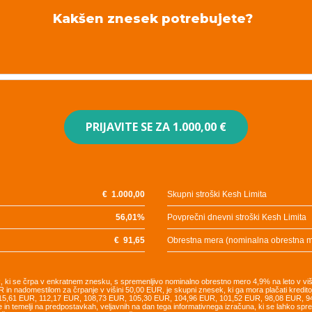
Kakšen znesek potrebujete?
PRIJAVITE SE ZA
1.000,00 €
€
1.000,00
Skupni stroški Kesh Limita
56,01
%
Povprečni dnevni stroški Kesh Limita
€
91,65
Obrestna mera (nominalna obrestna 
UR, ki se črpa v enkratnem znesku, s spremenljivo nominalno obrestno mero 4,9% na leto v vi
R in nadomestilom za črpanje v višini 50,00 EUR, je skupni znesek, ki ga mora plačati kredi
115,61 EUR, 112,17 EUR, 108,73 EUR, 105,30 EUR, 104,96 EUR, 101,52 EUR, 98,08 EUR, 
e in temelji na predpostavkah, veljavnih na dan tega informativnega izračuna, ki se lahko sp