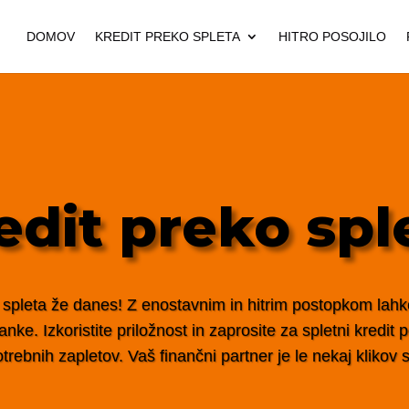
DOMOV
KREDIT PREKO SPLETA
HITRO POSOJILO
edit preko spl
 spleta že danes! Z enostavnim in hitrim postopkom lahko 
nke. Izkoristite priložnost in zaprosite za spletni kredit
trebnih zapletov. Vaš finančni partner je le nekaj klikov s