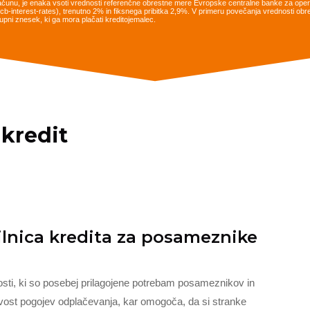
ačunu, je enaka vsoti vrednosti referenčne obrestne mere Evropske centralne banke za opera
es/ecb-interest-rates), trenutno 2% in fiksnega pribitka 2,9%. V primeru povečanja vrednosti 
pni znesek, ki ga mora plačati kreditojemalec.
 kredit
ilnica kredita za posameznike
nosti, ki so posebej prilagojene potrebam posameznikov in
jivost pogojev odplačevanja, kar omogoča, da si stranke