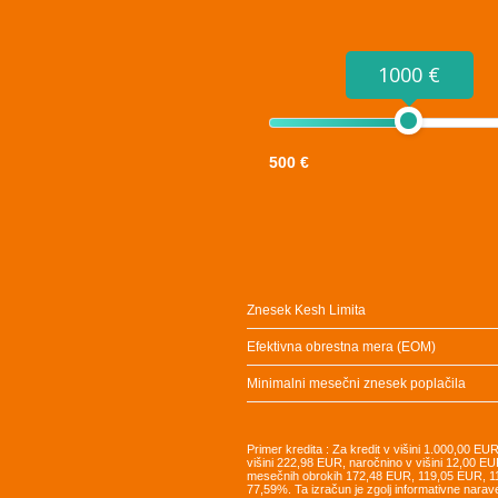
1000 €
500 €
Znesek Kesh Limita
Efektivna obrestna mera (EOM)
Minimalni mesečni znesek poplačila
Primer kredita : Za kredit v višini 1.000,00 E
višini 222,98 EUR, naročnino v višini 12,00 EU
mesečnih obrokih 172,48 EUR, 119,05 EUR, 
77,59%. Ta izračun je zgolj informativne narav