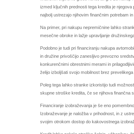
izmed ključnih prednosti tega kredita je njegova 
najbolj ustrezajo njihovim finančnim potrebam i
Na primer, pri nakupu nepremičnine lahko strank
mesečne obroke in lažje upravljanje družinskeg
Podobno je tudi pri financiranju nakupa avtomobi
in družine privoščijo zanesljivo prevozno sredstv
konkurenčnimi obrestnimi merami in prilagodljivimi
želijo izboljšati svojo mobilnost brez prevelike
Poleg tega lahko stranke izkoristijo tudi možno
skupne stroške kredita, če se njihova finančna si
Financiranje izobraževanja je še eno pomembno po
Izobraževanje je naložba v prihodnost, in z ust
svojim otrokom dostop do kakovostnega izobražev