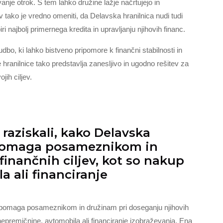
nje otrok. S tem lahko družine lažje načrtujejo in
v tako je vredno omeniti, da Delavska hranilnica nudi tudi
i najbolj primernega kredita in upravljanju njihovih financ.
dbo, ki lahko bistveno pripomore k finančni stabilnosti in
hranilnice tako predstavlja zanesljivo in ugodno rešitev za
jih ciljev.
aziskali, kako Delavska
o pomaga posameznikom in
inančnih ciljev, kot so nakup
 ali financiranje
a pomaga posameznikom in družinam pri doseganju njihovih
p nepremičnine, avtomobila ali financiranje izobraževanja. Ena