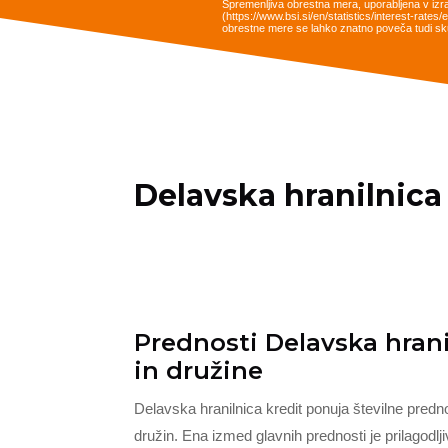
Spremenljiva obrestna mera, uporabljena v izr
(https://www.bsi.si/en/statistics/interest-rat
obrestne mere se lahko znatno poveča tudi sku
Delavska hranilnica
Prednosti Delavska hran
in družine
Delavska hranilnica kredit ponuja številne pred
družin. Ena izmed glavnih prednosti je prilagodl