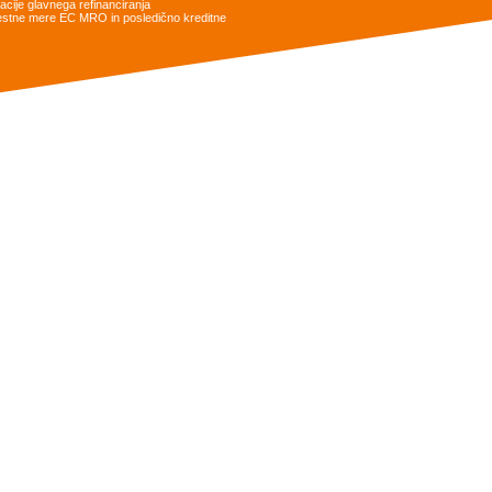
cije glavnega refinanciranja
obrestne mere EC MRO in posledično kreditne