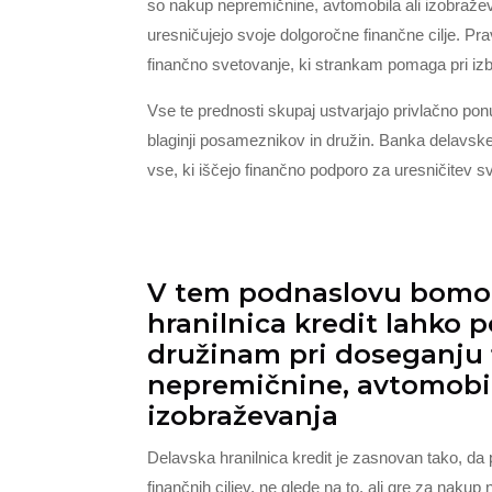
so nakup nepremičnine, avtomobila ali izobraževa
uresničujejo svoje dolgoročne finančne cilje. Pra
finančno svetovanje, ki strankam pomaga pri izbir
Vse te prednosti skupaj ustvarjajo privlačno ponu
blaginji posameznikov in družin. Banka delavske 
vse, ki iščejo finančno podporo za uresničitev svo
V tem podnaslovu bomo r
hranilnica kredit lahk
družinam pri doseganju f
nepremičnine, avtomobila
izobraževanja
Delavska hranilnica kredit je zasnovan tako, d
finančnih ciljev, ne glede na to, ali gre za naku