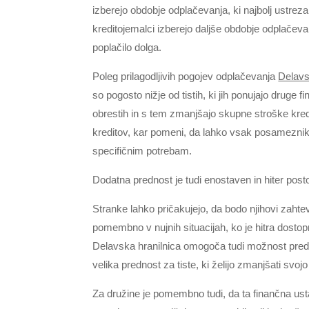
izberejo obdobje odplačevanja, ki najbolj ustre
kreditojemalci izberejo daljše obdobje odplačeva
poplačilo dolga.
Poleg prilagodljivih pogojev odplačevanja
Delavs
so pogosto nižje od tistih, ki jih ponujajo druge 
obrestih in s tem zmanjšajo skupne stroške kred
kreditov, kar pomeni, da lahko vsak posameznik a
specifičnim potrebam.
Dodatna prednost je tudi enostaven in hiter post
Stranke lahko pričakujejo, da bodo njihovi zahtev
pomembno v nujnih situacijah, ko je hitra dosto
Delavska hranilnica omogoča tudi možnost predč
velika prednost za tiste, ki želijo zmanjšati svo
Za družine je pomembno tudi, da ta finančna usta