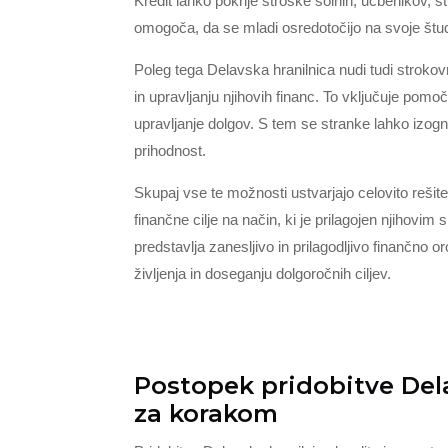
Kredit lahko pokrije stroške šolnin, učbenikov, št
omogoča, da se mladi osredotočijo na svoje štud
Poleg tega Delavska hranilnica nudi tudi stroko
in upravljanju njihovih financ. To vključuje pomoč
upravljanje dolgov. S tem se stranke lahko izog
prihodnost.
Skupaj vse te možnosti ustvarjajo celovito rešite
finančne cilje na način, ki je prilagojen njihovim
predstavlja zanesljivo in prilagodljivo finančno o
življenja in doseganju dolgoročnih ciljev.
Postopek pridobitve Dela
za korakom