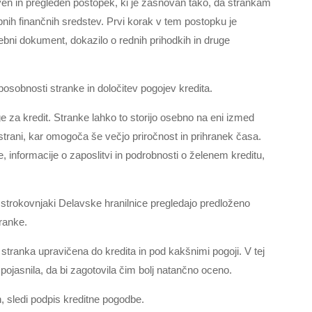
aven in pregleden postopek, ki je zasnovan tako, da strankam
bnih finančnih sredstev. Prvi korak v tem postopku je
ebni dokument, dokazilo o rednih prihodkih in druge
osobnosti stranke in določitev pogojev kredita.
ge za kredit. Stranke lahko to storijo osebno na eni izmed
 strani, kar omogoča še večjo priročnost in prihranek časa.
informacije o zaposlitvi in podrobnosti o želenem kreditu,
r strokovnjaki Delavske hranilnice pregledajo predloženo
ranke.
 stranka upravičena do kredita in pod kakšnimi pogoji. V tej
 pojasnila, da bi zagotovila čim bolj natančno oceno.
n, sledi podpis kreditne pogodbe.