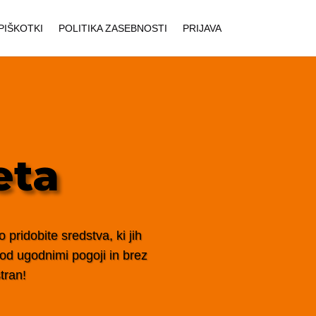
PIŠKOTKI
POLITIKA ZASEBNOSTI
PRIJAVA
eta
pridobite sredstva, ki jih
 pod ugodnimi pogoji in brez
tran!