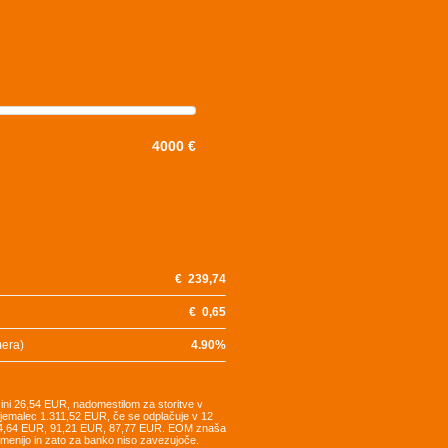
4000 €
€
239,74
€
0,65
mera)
4.90
%
šini 26,54 EUR, nadomestilom za storitve v
tojemalec 1.311,52 EUR, če se odplačuje v 12
94,64 EUR, 91,21 EUR, 87,77 EUR. EOM znaša
remenijo in zato za banko niso zavezujoče.