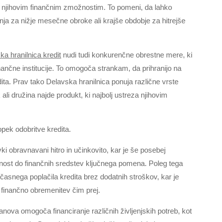
za njihovim finančnim zmožnostim. To pomeni, da lahko
nja za nižje mesečne obroke ali krajše obdobje za hitrejše
ka hranilnica kredit
nudi tudi konkurenčne obrestne mere, ki
finančne institucije. To omogoča strankam, da prihranijo na
ita. Prav tako Delavska hranilnica ponuja različne vrste
li družina najde produkt, ki najbolj ustreza njihovim
opek odobritve kredita.
ki obravnavani hitro in učinkovito, kar je še posebej
pnost do finančnih sredstev ključnega pomena. Poleg tega
asnega poplačila kredita brez dodatnih stroškov, kar je
jo finančno obremenitev čim prej.
nova omogoča financiranje različnih življenjskih potreb, kot