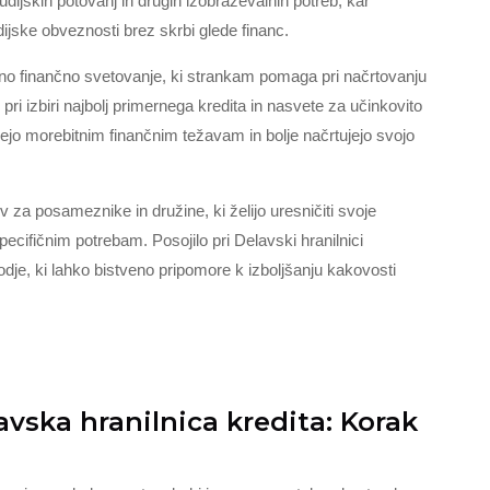
udijskih potovanj in drugih izobraževalnih potreb, kar
ijske obveznosti brez skrbi glede financ.
vno finančno svetovanje, ki strankam pomaga pri načrtovanju
 pri izbiri najbolj primernega kredita in nasvete za učinkovito
nejo morebitnim finančnim težavam in bolje načrtujejo svojo
v za posameznike in družine, ki želijo uresničiti svoje
 specifičnim potrebam. Posojilo pri Delavski hranilnici
rodje, ki lahko bistveno pripomore k izboljšanju kakovosti
vska hranilnica kredita: Korak