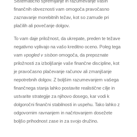
Sistematično spremljanje in razumevanje vaših
finančnih obveznosti vam omogoča pravočasno
zaznavanje morebitnih težav, kot so zamude pri
plačilih ali povečanje dolgov.
To vam daje priložnost, da ukrepate, preden te težave
negativno vplivajo na vašo kreditno oceno. Poleg tega
vam
vpogled v sisbon
omogoča, da prepoznate
priložnosti za izboljšanje vaše finančne discipline, kot
je pravočasno plačevanje računov ali zmanjšanje
nepotrebnih dolgov. Z boljšim razumevanjem vašega
finančnega stanja lahko postavite realistične cilje in
ustvarite strategije za njihovo dosego, kar vodi k
dolgoročni finančni stabilnosti in uspehu. Tako lahko z
odgovornim ravnanjem in načrtovanjem dosežete
boljšo prihodnost zase in za svojo družino.