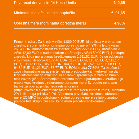
Povprečni dnevni stroški Kesh Limita
€
0,65
Minimalni mesečni znesek poplačila
€
91,65
Obrestna mera (nominalna obrestna mera)
4.90
%
Primer kredita : Za kredit v višini 1.000,00 EUR, ki se črpa v enkratnem
znesku, s spremenljivo nominalno obrestno mero 4,9% na leto v višini
26,54 EUR, nadomestilom za storitve v višini 222,98 EUR, naročnino v
višini 12,00 EUR in nadomestilom za črpanje v višini 50,00 EUR, je skupni
znesek, ki ga mora plačati kreditojemalec 1.311,52 EUR, če se odplačuje
v 12 mesečnih obrokih 172,48 EUR, 119,05 EUR, 115,61 EUR, 112,17
EUR, 108,73 EUR, 105,30 EUR, 104,96 EUR, 101,52 EUR, 98,08 EUR,
94,64 EUR, 91,21 EUR, 87,77 EUR. EOM znaša 77,59%. Ta izračun je
zgolj informativne narave in temelji na predpostavkah, veljavnih na dan
tega informativnega izračuna, ki se lahko spremenijo in zato za banko
niso zavezujoče. Spremenljiva obrestna mera, uporabljena v izračunu, je
enaka vsoti vrednosti referenčne obrestne mere Evropske centralne
banke za operacije glavnega refinanciranja
(https://www.bsi.si/en/statistics/interest-rates/ecb-interest-rates), trenutno
2% in fiksnega pribitka 2,9%. V primeru povečanja vrednosti obrestne
mere EC MRO in posledično kreditne obrestne mere se lahko znatno
poveča tudi skupni znesek, ki ga mora plačati kreditojemalec.