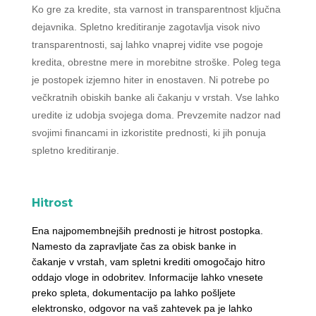
Ko gre za kredite, sta varnost in transparentnost ključna
dejavnika. Spletno kreditiranje zagotavlja visok nivo
transparentnosti, saj lahko vnaprej vidite vse pogoje
kredita, obrestne mere in morebitne stroške. Poleg tega
je postopek izjemno hiter in enostaven. Ni potrebe po
večkratnih obiskih banke ali čakanju v vrstah. Vse lahko
uredite iz udobja svojega doma. Prevzemite nadzor nad
svojimi financami in izkoristite prednosti, ki jih ponuja
spletno kreditiranje.
Hitrost
Ena najpomembnejših prednosti je hitrost postopka.
Namesto da zapravljate čas za obisk banke in
čakanje v vrstah, vam spletni krediti omogočajo hitro
oddajo vloge in odobritev. Informacije lahko vnesete
preko spleta, dokumentacijo pa lahko pošljete
elektronsko, odgovor na vaš zahtevek pa je lahko