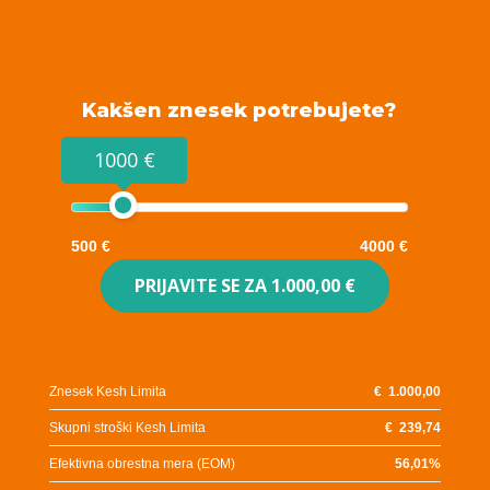
Kakšen znesek potrebujete?
1000 €
500 €
4000 €
PRIJAVITE SE ZA
1.000,00 €
Znesek Kesh Limita
€
1.000,00
Skupni stroški Kesh Limita
€
239,74
Efektivna obrestna mera (EOM)
56,01
%