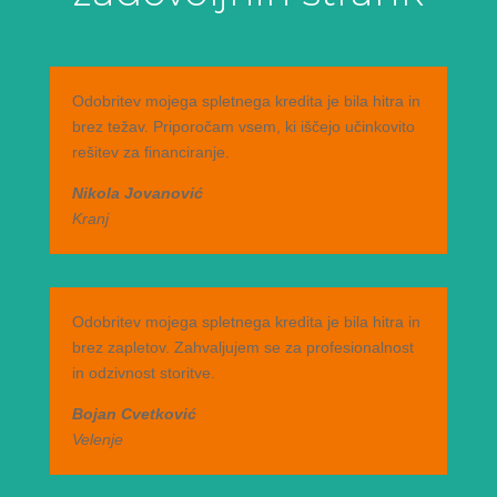
Odobritev mojega spletnega kredita je bila hitra in
brez težav. Priporočam vsem, ki iščejo učinkovito
rešitev za financiranje.
Nikola Jovanović
Kranj
Odobritev mojega spletnega kredita je bila hitra in
brez zapletov. Zahvaljujem se za profesionalnost
in odzivnost storitve.
Bojan Cvetković
Velenje