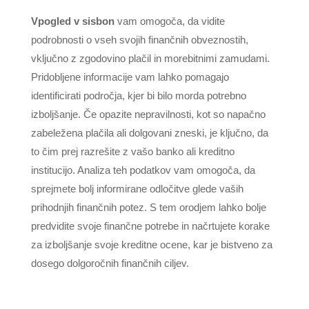
Vpogled v sisbon
vam omogoča, da vidite
podrobnosti o vseh svojih finančnih obveznostih,
vključno z zgodovino plačil in morebitnimi zamudami.
Pridobljene informacije vam lahko pomagajo
identificirati področja, kjer bi bilo morda potrebno
izboljšanje. Če opazite nepravilnosti, kot so napačno
zabeležena plačila ali dolgovani zneski, je ključno, da
to čim prej razrešite z vašo banko ali kreditno
institucijo. Analiza teh podatkov vam omogoča, da
sprejmete bolj informirane odločitve glede vaših
prihodnjih finančnih potez. S tem orodjem lahko bolje
predvidite svoje finančne potrebe in načrtujete korake
za izboljšanje svoje kreditne ocene, kar je bistveno za
dosego dolgoročnih finančnih ciljev.