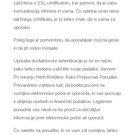
zaščitena s SSL certifikatom, kar pomeni, da je vaša
komunikacija šifrirana in varna. Če spletna stran nima
takšnega certifikata, je to lahko znak, da ni varna za
uporabo.
Poleg tega je pomembno, da uporabljate močna gesla
in da jih redno menjate.
Uporaba dvofaktorske avtentikacije je še en način,
kako lahko dodatno zaščitite svoje podatke. Varnost
Pri Iskanju Hitrih Kreditov: Kako Prepoznati Ponudbe
Prevarantov zahteva tudi, da bodite pozorni na
sumljive elektronske pošte in sporočila, ki vas pozivajo
k deljenju osebnih in finančnih podatkov. Legitimen
ponudnik vas nikoli ne bo prosil za občutljive
informacije prek elektronske pošte ali sporočil.
Če naletite na ponudbo, ki se vam zdi sumljiva, lahko