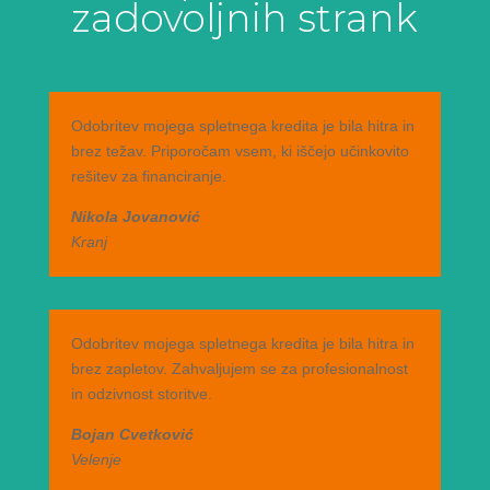
zadovoljnih strank
Odobritev mojega spletnega kredita je bila hitra in
brez težav. Priporočam vsem, ki iščejo učinkovito
rešitev za financiranje.
Nikola Jovanović
Kranj
Odobritev mojega spletnega kredita je bila hitra in
brez zapletov. Zahvaljujem se za profesionalnost
in odzivnost storitve.
Bojan Cvetković
Velenje