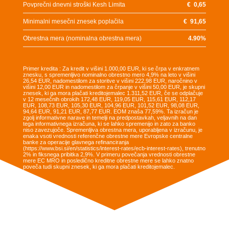
Povprečni dnevni stroški Kesh Limita
€
0,65
Minimalni mesečni znesek poplačila
€
91,65
Obrestna mera (nominalna obrestna mera)
4.90
%
Primer kredita : Za kredit v višini 1.000,00 EUR, ki se črpa v enkratnem
znesku, s spremenljivo nominalno obrestno mero 4,9% na leto v višini
26,54 EUR, nadomestilom za storitve v višini 222,98 EUR, naročnino v
višini 12,00 EUR in nadomestilom za črpanje v višini 50,00 EUR, je skupni
znesek, ki ga mora plačati kreditojemalec 1.311,52 EUR, če se odplačuje
v 12 mesečnih obrokih 172,48 EUR, 119,05 EUR, 115,61 EUR, 112,17
EUR, 108,73 EUR, 105,30 EUR, 104,96 EUR, 101,52 EUR, 98,08 EUR,
94,64 EUR, 91,21 EUR, 87,77 EUR. EOM znaša 77,59%. Ta izračun je
zgolj informativne narave in temelji na predpostavkah, veljavnih na dan
tega informativnega izračuna, ki se lahko spremenijo in zato za banko
niso zavezujoče. Spremenljiva obrestna mera, uporabljena v izračunu, je
enaka vsoti vrednosti referenčne obrestne mere Evropske centralne
banke za operacije glavnega refinanciranja
(https://www.bsi.si/en/statistics/interest-rates/ecb-interest-rates), trenutno
2% in fiksnega pribitka 2,9%. V primeru povečanja vrednosti obrestne
mere EC MRO in posledično kreditne obrestne mere se lahko znatno
poveča tudi skupni znesek, ki ga mora plačati kreditojemalec.