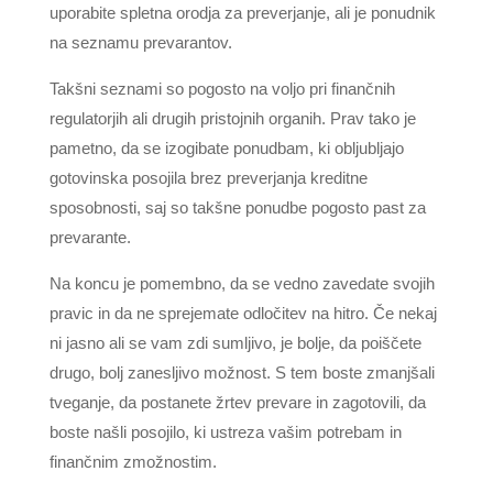
uporabite spletna orodja za preverjanje, ali je ponudnik
na seznamu prevarantov.
Takšni seznami so pogosto na voljo pri finančnih
regulatorjih ali drugih pristojnih organih. Prav tako je
pametno, da se izogibate ponudbam, ki obljubljajo
gotovinska posojila brez preverjanja kreditne
sposobnosti, saj so takšne ponudbe pogosto past za
prevarante.
Na koncu je pomembno, da se vedno zavedate svojih
pravic in da ne sprejemate odločitev na hitro. Če nekaj
ni jasno ali se vam zdi sumljivo, je bolje, da poiščete
drugo, bolj zanesljivo možnost. S tem boste zmanjšali
tveganje, da postanete žrtev prevare in zagotovili, da
boste našli posojilo, ki ustreza vašim potrebam in
finančnim zmožnostim.