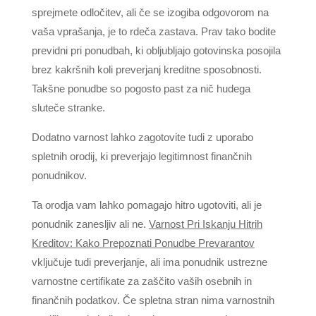
sprejmete odločitev, ali če se izogiba odgovorom na
vaša vprašanja, je to rdeča zastava. Prav tako bodite
previdni pri ponudbah, ki obljubljajo gotovinska posojila
brez kakršnih koli preverjanj kreditne sposobnosti.
Takšne ponudbe so pogosto past za nič hudega
sluteče stranke.
Dodatno varnost lahko zagotovite tudi z uporabo
spletnih orodij, ki preverjajo legitimnost finančnih
ponudnikov.
Ta orodja vam lahko pomagajo hitro ugotoviti, ali je
ponudnik zanesljiv ali ne.
Varnost Pri Iskanju Hitrih
Kreditov: Kako Prepoznati Ponudbe Prevarantov
vključuje tudi preverjanje, ali ima ponudnik ustrezne
varnostne certifikate za zaščito vaših osebnih in
finančnih podatkov. Če spletna stran nima varnostnih