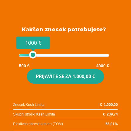
Kakšen znesek potrebujete?
1000 €
500 €
4000 €
PRIJAVITE SE ZA
1.000,00 €
Znesek Kesh Limita
€
1.000,00
Skupni stroški Kesh Limita
€
239,74
Efektivna obrestna mera (EOM)
56,01
%