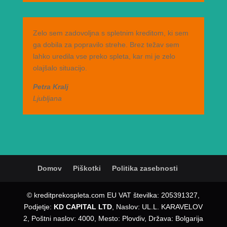
Zelo sem zadovoljna s spletnim kreditom, ki sem
ga dobila za popravilo strehe. Brez težav sem
lahko uredila vse preko spleta, kar mi je zelo
olajšalo situacijo.
Petra Kralj
Ljubljana
Domov
Piškotki
Politika zasebnosti
© kreditprekospleta.com EU VAT številka: 205391327,
Podjetje:
KD CAPITAL LTD
, Naslov: UL.L. KARAVELOV
2, Poštni naslov: 4000, Mesto: Plovdiv, Država: Bolgarija