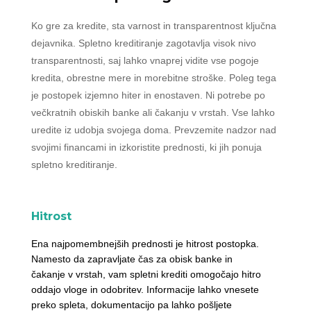
Ko gre za kredite, sta varnost in transparentnost ključna
dejavnika. Spletno kreditiranje zagotavlja visok nivo
transparentnosti, saj lahko vnaprej vidite vse pogoje
kredita, obrestne mere in morebitne stroške. Poleg tega
je postopek izjemno hiter in enostaven. Ni potrebe po
večkratnih obiskih banke ali čakanju v vrstah. Vse lahko
uredite iz udobja svojega doma. Prevzemite nadzor nad
svojimi financami in izkoristite prednosti, ki jih ponuja
spletno kreditiranje.
Hitrost
Ena najpomembnejših prednosti je hitrost postopka.
Namesto da zapravljate čas za obisk banke in
čakanje v vrstah, vam spletni krediti omogočajo hitro
oddajo vloge in odobritev. Informacije lahko vnesete
preko spleta, dokumentacijo pa lahko pošljete