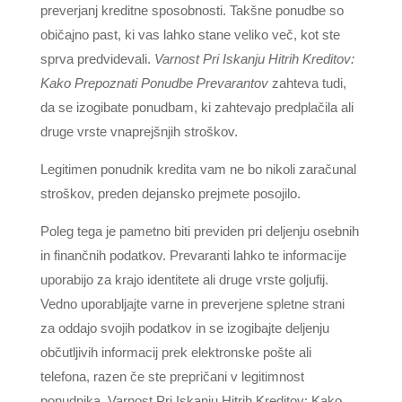
preverjanj kreditne sposobnosti. Takšne ponudbe so
običajno past, ki vas lahko stane veliko več, kot ste
sprva predvidevali.
Varnost Pri Iskanju Hitrih Kreditov:
Kako Prepoznati Ponudbe Prevarantov
zahteva tudi,
da se izogibate ponudbam, ki zahtevajo predplačila ali
druge vrste vnaprejšnjih stroškov.
Legitimen ponudnik kredita vam ne bo nikoli zaračunal
stroškov, preden dejansko prejmete posojilo.
Poleg tega je pametno biti previden pri deljenju osebnih
in finančnih podatkov. Prevaranti lahko te informacije
uporabijo za krajo identitete ali druge vrste goljufij.
Vedno uporabljajte varne in preverjene spletne strani
za oddajo svojih podatkov in se izogibajte deljenju
občutljivih informacij prek elektronske pošte ali
telefona, razen če ste prepričani v legitimnost
ponudnika. Varnost Pri Iskanju Hitrih Kreditov: Kako