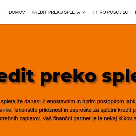
DOMOV
KREDIT PREKO SPLETA
HITRO POSOJILO
edit preko spl
 spleta že danes! Z enostavnim in hitrim postopkom lahko 
nke. Izkoristite priložnost in zaprosite za spletni kredit
trebnih zapletov. Vaš finančni partner je le nekaj klikov s