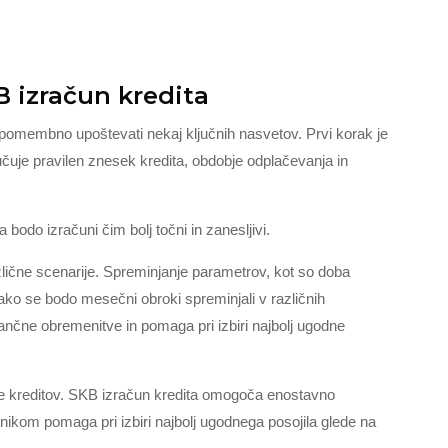
B izračun kredita
 pomembno upoštevati nekaj ključnih nasvetov. Prvi korak je
čuje pravilen znesek kredita, obdobje odplačevanja in
bodo izračuni čim bolj točni in zanesljivi.
različne scenarije. Spreminjanje parametrov, kot so doba
ko se bodo mesečni obroki spreminjali v različnih
nčne obremenitve in pomaga pri izbiri najbolj ugodne
dbe kreditov. SKB izračun kredita omogoča enostavno
bnikom pomaga pri izbiri najbolj ugodnega posojila glede na