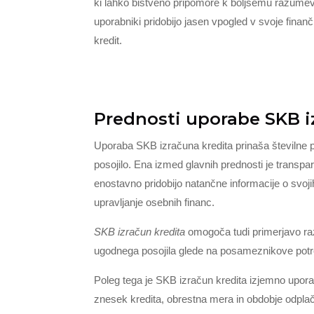
ki lahko bistveno pripomore k boljšemu razumeva
uporabniki pridobijo jasen vpogled v svoje finanč
kredit.
Prednosti uporabe SKB i
Uporaba SKB izračuna kredita prinaša številne p
posojilo. Ena izmed glavnih prednosti je transpa
enostavno pridobijo natančne informacije o svoj
upravljanje osebnih financ.
SKB izračun kredita
omogoča tudi primerjavo razl
ugodnega posojila glede na posameznikove potr
Poleg tega je SKB izračun kredita izjemno upora
znesek kredita, obrestna mera in obdobje odplač