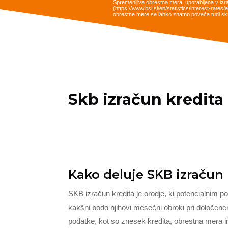
Spremenljiva obrestna mera, uporabljena v izr
(https://www.bsi.si/en/statistics/interest-rat
obrestne mere se lahko znatno poveča tudi sku
Skb izračun kredita
Kako deluje SKB izračun 
SKB izračun kredita je orodje, ki potencialnim p
kakšni bodo njihovi mesečni obroki pri določe
podatke, kot so znesek kredita, obrestna mera 