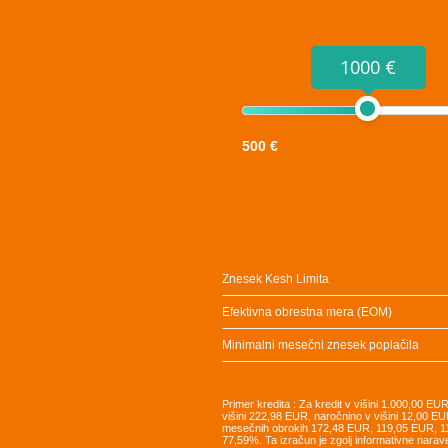
1000 €
500 €
Znesek Kesh Limita
Efektivna obrestna mera (EOM)
Minimalni mesečni znesek poplačila
Primer kredita : Za kredit v višini 1.000,00 E
višini 222,98 EUR, naročnino v višini 12,00 EU
mesečnih obrokih 172,48 EUR, 119,05 EUR, 
77,59%. Ta izračun je zgolj informativne narav