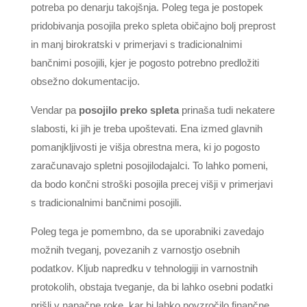
potreba po denarju takojšnja. Poleg tega je postopek
pridobivanja posojila preko spleta običajno bolj preprost
in manj birokratski v primerjavi s tradicionalnimi
bančnimi posojili, kjer je pogosto potrebno predložiti
obsežno dokumentacijo.
Vendar pa
posojilo preko spleta
prinaša tudi nekatere
slabosti, ki jih je treba upoštevati. Ena izmed glavnih
pomanjkljivosti je višja obrestna mera, ki jo pogosto
zaračunavajo spletni posojilodajalci. To lahko pomeni,
da bodo končni stroški posojila precej višji v primerjavi
s tradicionalnimi bančnimi posojili.
Poleg tega je pomembno, da se uporabniki zavedajo
možnih tveganj, povezanih z varnostjo osebnih
podatkov. Kljub napredku v tehnologiji in varnostnih
protokolih, obstaja tveganje, da bi lahko osebni podatki
prišli v napačne roke, kar bi lahko povzročilo finančne