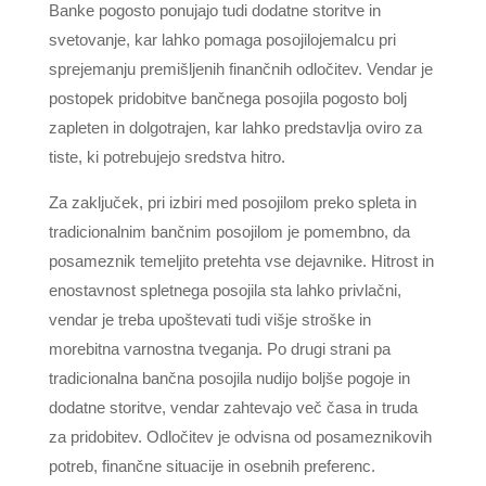
Banke pogosto ponujajo tudi dodatne storitve in
svetovanje, kar lahko pomaga posojilojemalcu pri
sprejemanju premišljenih finančnih odločitev. Vendar je
postopek pridobitve bančnega posojila pogosto bolj
zapleten in dolgotrajen, kar lahko predstavlja oviro za
tiste, ki potrebujejo sredstva hitro.
Za zaključek, pri izbiri med posojilom preko spleta in
tradicionalnim bančnim posojilom je pomembno, da
posameznik temeljito pretehta vse dejavnike. Hitrost in
enostavnost spletnega posojila sta lahko privlačni,
vendar je treba upoštevati tudi višje stroške in
morebitna varnostna tveganja. Po drugi strani pa
tradicionalna bančna posojila nudijo boljše pogoje in
dodatne storitve, vendar zahtevajo več časa in truda
za pridobitev. Odločitev je odvisna od posameznikovih
potreb, finančne situacije in osebnih preferenc.