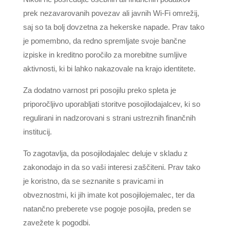
prek nezavarovanih povezav ali javnih Wi-Fi omrežij,
saj so ta bolj dovzetna za hekerske napade. Prav tako
je pomembno, da redno spremljate svoje bančne
izpiske in kreditno poročilo za morebitne sumljive
aktivnosti, ki bi lahko nakazovale na krajo identitete.
Za dodatno varnost pri posojilu preko spleta je
priporočljivo uporabljati storitve posojilodajalcev, ki so
regulirani in nadzorovani s strani ustreznih finančnih
institucij.
To zagotavlja, da posojilodajalec deluje v skladu z
zakonodajo in da so vaši interesi zaščiteni. Prav tako
je koristno, da se seznanite s pravicami in
obveznostmi, ki jih imate kot posojilojemalec, ter da
natančno preberete vse pogoje posojila, preden se
zavežete k pogodbi.