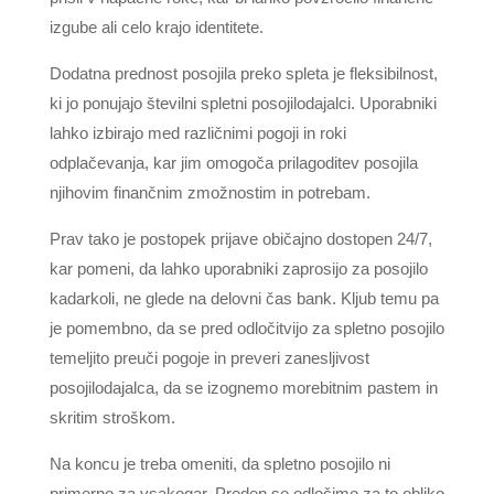
izgube ali celo krajo identitete.
Dodatna prednost posojila preko spleta je fleksibilnost,
ki jo ponujajo številni spletni posojilodajalci. Uporabniki
lahko izbirajo med različnimi pogoji in roki
odplačevanja, kar jim omogoča prilagoditev posojila
njihovim finančnim zmožnostim in potrebam.
Prav tako je postopek prijave običajno dostopen 24/7,
kar pomeni, da lahko uporabniki zaprosijo za posojilo
kadarkoli, ne glede na delovni čas bank. Kljub temu pa
je pomembno, da se pred odločitvijo za spletno posojilo
temeljito preuči pogoje in preveri zanesljivost
posojilodajalca, da se izognemo morebitnim pastem in
skritim stroškom.
Na koncu je treba omeniti, da spletno posojilo ni
primerno za vsakogar. Preden se odločimo za to obliko