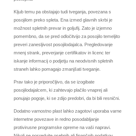
Kljub temu pa obstajajo tudi tveganja, povezana s
posojilom preko spleta. Ena izmed glavnih skrbi je
možnost spletnih prevar in goljufij. Zato je izjemno
pomembno, da se pred odločitvijo za posojilo temeljito
preveri zanesljivost posojilodajalca. Pregledovanje
mnenj strank, preverjanje certifikatov in licenc ter
iskanje informacij o podjetju na neodvisnih spletnih
straneh lahko pomagajo zmanjšati tveganje.
Prav tako je priporočljivo, da se izogibate
posojilodajalcem, ki zahtevajo plačilo vnaprej ali
ponujajo pogoje, ki se zdijo predobri, da bi bili resnični.
Dodatno varnostno plast lahko zagotovi uporaba varne
internetne povezave in redno posodabljanje
protivirusne programske opreme na vaši napravi.
Nikoli ne posredujte osebnih ali finančnih podatkov