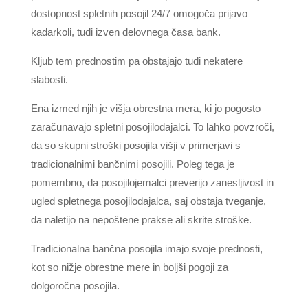
dostopnost spletnih posojil 24/7 omogoča prijavo
kadarkoli, tudi izven delovnega časa bank.
Kljub tem prednostim pa obstajajo tudi nekatere
slabosti.
Ena izmed njih je višja obrestna mera, ki jo pogosto
zaračunavajo spletni posojilodajalci. To lahko povzroči,
da so skupni stroški posojila višji v primerjavi s
tradicionalnimi bančnimi posojili. Poleg tega je
pomembno, da posojilojemalci preverijo zanesljivost in
ugled spletnega posojilodajalca, saj obstaja tveganje,
da naletijo na nepoštene prakse ali skrite stroške.
Tradicionalna bančna posojila imajo svoje prednosti,
kot so nižje obrestne mere in boljši pogoji za
dolgoročna posojila.