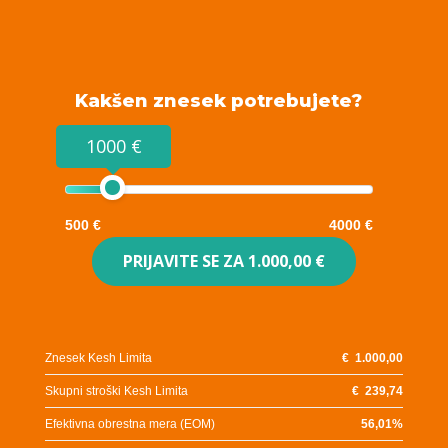
Kakšen znesek potrebujete?
1000 €
500 €
4000 €
PRIJAVITE SE ZA
1.000,00 €
Znesek Kesh Limita
€
1.000,00
Skupni stroški Kesh Limita
€
239,74
Efektivna obrestna mera (EOM)
56,01
%