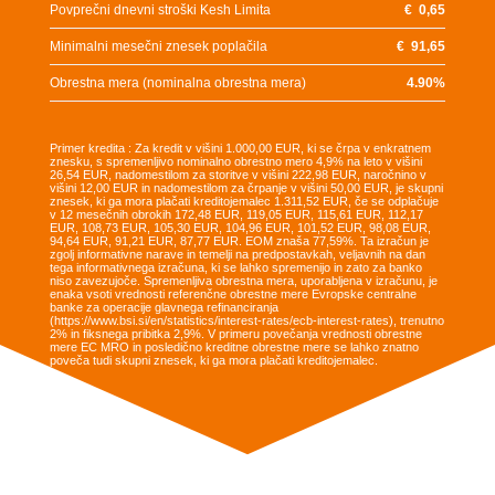
Povprečni dnevni stroški Kesh Limita
€
0,65
Minimalni mesečni znesek poplačila
€
91,65
Obrestna mera (nominalna obrestna mera)
4.90
%
Primer kredita : Za kredit v višini 1.000,00 EUR, ki se črpa v enkratnem
znesku, s spremenljivo nominalno obrestno mero 4,9% na leto v višini
26,54 EUR, nadomestilom za storitve v višini 222,98 EUR, naročnino v
višini 12,00 EUR in nadomestilom za črpanje v višini 50,00 EUR, je skupni
znesek, ki ga mora plačati kreditojemalec 1.311,52 EUR, če se odplačuje
v 12 mesečnih obrokih 172,48 EUR, 119,05 EUR, 115,61 EUR, 112,17
EUR, 108,73 EUR, 105,30 EUR, 104,96 EUR, 101,52 EUR, 98,08 EUR,
94,64 EUR, 91,21 EUR, 87,77 EUR. EOM znaša 77,59%. Ta izračun je
zgolj informativne narave in temelji na predpostavkah, veljavnih na dan
tega informativnega izračuna, ki se lahko spremenijo in zato za banko
niso zavezujoče. Spremenljiva obrestna mera, uporabljena v izračunu, je
enaka vsoti vrednosti referenčne obrestne mere Evropske centralne
banke za operacije glavnega refinanciranja
(https://www.bsi.si/en/statistics/interest-rates/ecb-interest-rates), trenutno
2% in fiksnega pribitka 2,9%. V primeru povečanja vrednosti obrestne
mere EC MRO in posledično kreditne obrestne mere se lahko znatno
poveča tudi skupni znesek, ki ga mora plačati kreditojemalec.