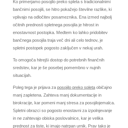
Ko primerjamo posojilo preko spleta s tradicionalnimi
bančnimi posojili, se hitro pokažejo številne razlike, ki
vplivajo na odločitev posameznika. Ena izmed najbolj
očitnih prednosti spletnega posojila je hitrost in
enostavnost postopka. Medtem ko lahko pridobitev
bančnega posojila traja več dni ali celo tednov, je
spletni postopek pogosto zaključen v nekaj urah.
To omogoča hitrejši dostop do potrebnih finančnih
sredstev, kar je še posebej pomembno v nujnih
situacijah.
Poleg tega je prijava za
posojilo preko spleta
običajno
manj zapletena. Zahteva manj dokumentacije in
birokracije, kar pomeni manj stresa za posojilojemalca.
Spletni obrazci so pogosto enostavni za izpolnjevanje
in ne zahtevajo obiska poslovalnice, kar je velika
prednost za tiste, ki imajo natrpan urnik. Prav tako je