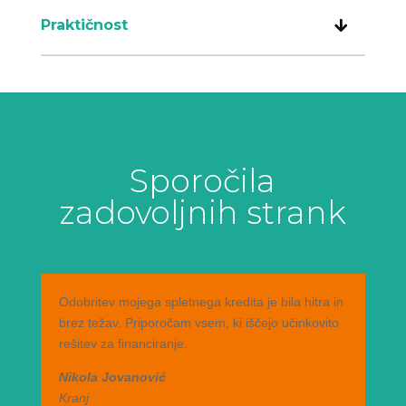
Praktičnost
Sporočila
zadovoljnih strank
Odobritev mojega spletnega kredita je bila hitra in
brez težav. Priporočam vsem, ki iščejo učinkovito
rešitev za financiranje.
Nikola Jovanović
Kranj