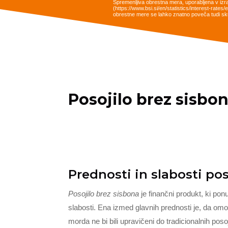
Spremenljiva obrestna mera, uporabljena v izr
(https://www.bsi.si/en/statistics/interest-rat
obrestne mere se lahko znatno poveča tudi sku
Posojilo brez sisbo
Prednosti in slabosti pos
Posojilo brez sisbona
je finančni produkt, ki pon
slabosti. Ena izmed glavnih prednosti je, da o
morda ne bi bili upravičeni do tradicionalnih pos