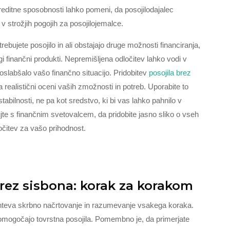
reditne sposobnosti lahko pomeni, da posojilodajalec
 strožjih pogojih za posojilojemalce.
rebujete posojilo in ali obstajajo druge možnosti financiranja,
rogi finančni produkti. Nepremišljena odločitev lahko vodi v
oslabšalo vašo finančno situacijo. Pridobitev
posojila brez
a realistični oceni vaših zmožnosti in potreb. Uporabite to
stabilnosti, ne pa kot sredstvo, ki bi vas lahko pahnilo v
ujte s finančnim svetovalcem, da pridobite jasno sliko o vseh
očitev za vašo prihodnost.
brez sisbona: korak za korakom
zahteva skrbno načrtovanje in razumevanje vsakega koraka.
i omogočajo tovrstna posojila. Pomembno je, da primerjate