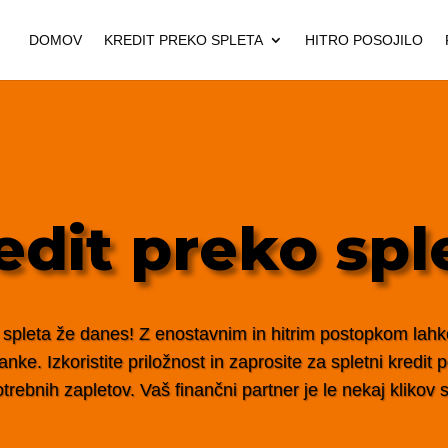
DOMOV
KREDIT PREKO SPLETA
HITRO POSOJILO
edit preko spl
 spleta že danes! Z enostavnim in hitrim postopkom lahko 
nke. Izkoristite priložnost in zaprosite za spletni kredit
trebnih zapletov. Vaš finančni partner je le nekaj klikov s