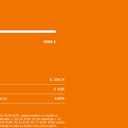
4000 €
€
239,74
€
0,65
mera)
4.90
%
šini 26,54 EUR, nadomestilom za storitve v
tojemalec 1.311,52 EUR, če se odplačuje v 12
94,64 EUR, 91,21 EUR, 87,77 EUR. EOM znaša
remenijo in zato za banko niso zavezujoče.