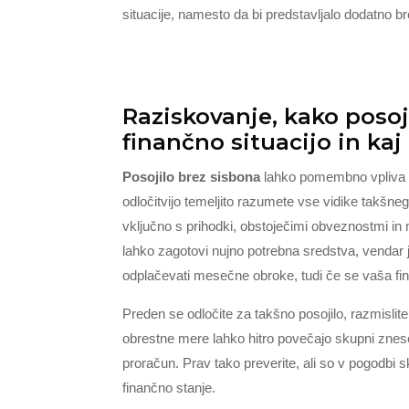
situacije, namesto da bi predstavljalo dodatno b
Raziskovanje, kako posoj
finančno situacijo in kaj
Posojilo brez sisbona
lahko pomembno vpliva na
odločitvijo temeljito razumete vse vidike takšneg
vključno s prihodki, obstoječimi obveznostmi in 
lahko zagotovi nujno potrebna sredstva, vendar
odplačevati mesečne obroke, tudi če se vaša fi
Preden se odločite za takšno posojilo, razmislite
obrestne mere lahko hitro povečajo skupni znese
proračun. Prav tako preverite, ali so v pogodbi skr
finančno stanje.