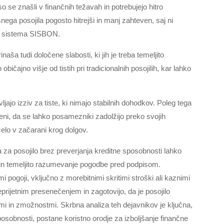
so se znašli v finančnih težavah in potrebujejo hitro
šnega posojila pogosto hitrejši in manj zahteven, saj ni
ko sistema SISBON.
aša tudi določene slabosti, ki jih je treba temeljito
bičajno višje od tistih pri tradicionalnih posojilih, kar lahko
ljajo izziv za tiste, ki nimajo stabilnih dohodkov. Poleg tega
ni, da se lahko posamezniki zadolžijo preko svojih
celo v začarani krog dolgov.
a za posojilo brez preverjanja kreditne sposobnosti lahko
 in temeljito razumevanje pogodbe pred podpisom.
 pogoji, vključno z morebitnimi skritimi stroški ali kaznimi
eprijetnim presenečenjem in zagotovijo, da je posojilo
mi in zmožnostmi. Skrbna analiza teh dejavnikov je ključna,
posobnosti, postane koristno orodje za izboljšanje finančne