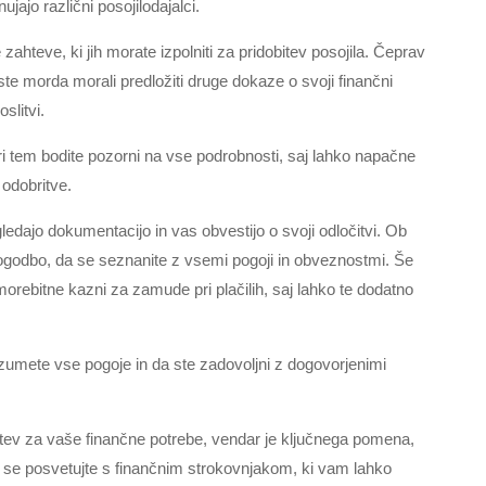
jajo različni posojilodajalci.
ahteve, ki jih morate izpolniti za pridobitev posojila. Čeprav
ste morda morali predložiti druge dokaze o svoji finančni
slitvi.
Pri tem bodite pozorni na vse podrobnosti, saj lahko napačne
 odobritve.
gledajo dokumentacijo in vas obvestijo o svoji odločitvi. Ob
 pogodbo, da se seznanite z vsemi pogoji in obveznostmi. Še
orebitne kazni za zamude pri plačilih, saj lahko te dodatno
zumete vse pogoje in da ste zadovoljni z dogovorjenimi
šitev za vaše finančne potrebe, vendar je ključnega pomena,
 se posvetujte s finančnim strokovnjakom, ki vam lahko