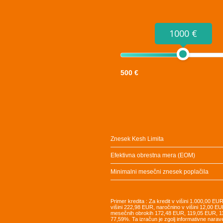
1000 €
500 €
Znesek Kesh Limita
Efektivna obrestna mera (EOM)
Minimalni mesečni znesek poplačila
Primer kredita : Za kredit v višini 1.000,00 E
višini 222,98 EUR, naročnino v višini 12,00 EU
mesečnih obrokih 172,48 EUR, 119,05 EUR, 
77,59%. Ta izračun je zgolj informativne narav