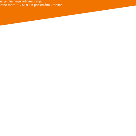
cije glavnega refinanciranja
obrestne mere EC MRO in posledično kreditne