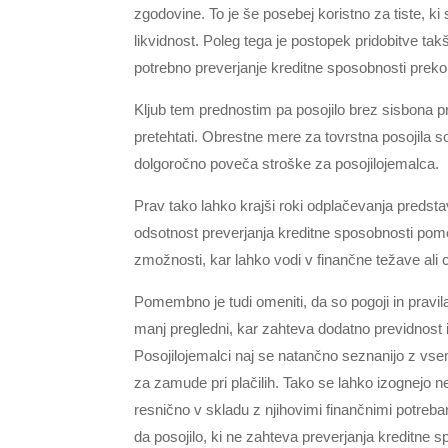
zgodovine. To je še posebej koristno za tiste, ki 
likvidnost. Poleg tega je postopek pridobitve tak
potrebno preverjanje kreditne sposobnosti pre
Kljub tem prednostim pa posojilo brez sisbona prin
pretehtati. Obrestne mere za tovrstna posojila so o
dolgoročno poveča stroške za posojilojemalca.
Prav tako lahko krajši roki odplačevanja predstav
odsotnost preverjanja kreditne sposobnosti pome
zmožnosti, kar lahko vodi v finančne težave ali 
Pomembno je tudi omeniti, da so pogoji in pravil
manj pregledni, kar zahteva dodatno previdnost
Posojilojemalci naj se natančno seznanijo z vsemi
za zamude pri plačilih. Tako se lahko izognejo n
resnično v skladu z njihovimi finančnimi potreba
da posojilo, ki ne zahteva preverjanja kreditne s