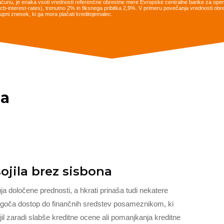
ačunu, je enaka vsoti vrednosti referenčne obrestne mere Evropske centralne banke za opera
es/ecb-interest-rates), trenutno 2% in fiksnega pribitka 2,9%. V primeru povečanja vrednosti 
pni znesek, ki ga mora plačati kreditojemalec.
na
ojila brez sisbona
uja določene prednosti, a hkrati prinaša tudi nekatere
mogoča dostop do finančnih sredstev posameznikom, ki
ojil zaradi slabše kreditne ocene ali pomanjkanja kreditne