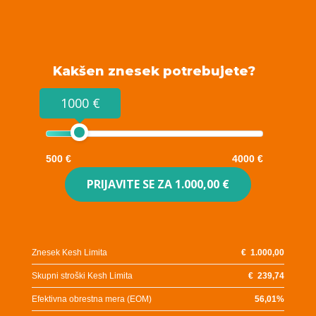
Kakšen znesek potrebujete?
1000 €
500 €
4000 €
PRIJAVITE SE ZA
1.000,00 €
Znesek Kesh Limita
€
1.000,00
Skupni stroški Kesh Limita
€
239,74
Efektivna obrestna mera (EOM)
56,01
%