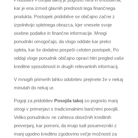
kar je ena izmed glavnih prednosti tega finančnega
produkta. Postopek pridobitve se običajno začne z
izpolnitvijo spletnega obrazca, kjer vnesete svoje
osebne podatke in finančne informacije. Mnogi
ponudniki omogočajo, da vlogo oddate kar preko
spleta, kar še dodatno pospeši celoten postopek. Po
oddaji vloge ponudnik običajno opravi hitri pregled vaše
kreditne sposobnosti in drugih relevantnih informacij.
V mnogih primerih lahko odobritev prejmete že v nekaj
minutah do nekaj ur.
Pogoji za pridobitev
Posojila takoj
so pogosto manj
strogi v primerjavi s tradicionalnimi bančnimi posojili.
Veliko ponudnikov ne zahteva obsežnih kreditnih
preverjanj, kar pomeni, da imajo tudi posamezniki z
manj ugodno kreditno zgodovino večje možnosti za