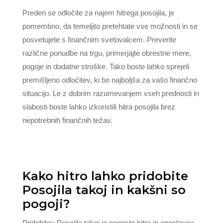
Preden se odločite za najem hitrega posojila, je
pomembno, da temeljito pretehtate vse možnosti in se
posvetujete s finančnim svetovalcem. Preverite
različne ponudbe na trgu, primerjajte obrestne mere,
pogoje in dodatne stroške. Tako boste lahko sprejeli
premišljeno odločitev, ki bo najboljša za vašo finančno
situacijo. Le z dobrim razumevanjem vseh prednosti in
slabosti boste lahko izkoristili hitra posojila brez
nepotrebnih finančnih težav.
Kako hitro lahko pridobite
Posojila takoj in kakšni so
pogoji?
Pridobitev Posojila takoj je pogosto hitra in enostavna,