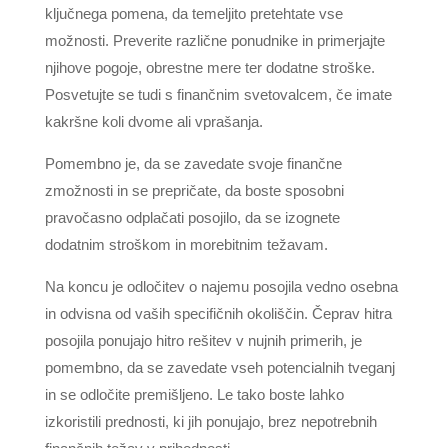
ključnega pomena, da temeljito pretehtate vse
možnosti. Preverite različne ponudnike in primerjajte
njihove pogoje, obrestne mere ter dodatne stroške.
Posvetujte se tudi s finančnim svetovalcem, če imate
kakršne koli dvome ali vprašanja.
Pomembno je, da se zavedate svoje finančne
zmožnosti in se prepričate, da boste sposobni
pravočasno odplačati posojilo, da se izognete
dodatnim stroškom in morebitnim težavam.
Na koncu je odločitev o najemu posojila vedno osebna
in odvisna od vaših specifičnih okoliščin. Čeprav hitra
posojila ponujajo hitro rešitev v nujnih primerih, je
pomembno, da se zavedate vseh potencialnih tveganj
in se odločite premišljeno. Le tako boste lahko
izkoristili prednosti, ki jih ponujajo, brez nepotrebnih