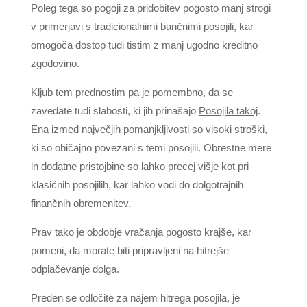
Poleg tega so pogoji za pridobitev pogosto manj strogi
v primerjavi s tradicionalnimi bančnimi posojili, kar
omogoča dostop tudi tistim z manj ugodno kreditno
zgodovino.
Kljub tem prednostim pa je pomembno, da se
zavedate tudi slabosti, ki jih prinašajo
Posojila takoj
.
Ena izmed največjih pomanjkljivosti so visoki stroški,
ki so običajno povezani s temi posojili. Obrestne mere
in dodatne pristojbine so lahko precej višje kot pri
klasičnih posojilih, kar lahko vodi do dolgotrajnih
finančnih obremenitev.
Prav tako je obdobje vračanja pogosto krajše, kar
pomeni, da morate biti pripravljeni na hitrejše
odplačevanje dolga.
Preden se odločite za najem hitrega posojila, je