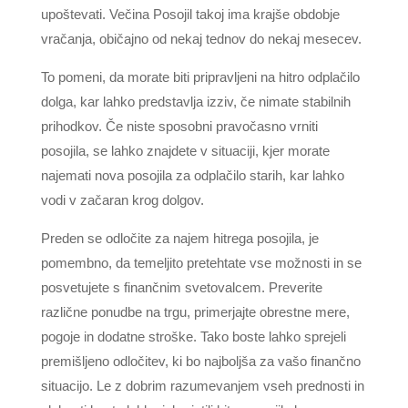
upoštevati. Večina Posojil takoj ima krajše obdobje
vračanja, običajno od nekaj tednov do nekaj mesecev.
To pomeni, da morate biti pripravljeni na hitro odplačilo
dolga, kar lahko predstavlja izziv, če nimate stabilnih
prihodkov. Če niste sposobni pravočasno vrniti
posojila, se lahko znajdete v situaciji, kjer morate
najemati nova posojila za odplačilo starih, kar lahko
vodi v začaran krog dolgov.
Preden se odločite za najem hitrega posojila, je
pomembno, da temeljito pretehtate vse možnosti in se
posvetujete s finančnim svetovalcem. Preverite
različne ponudbe na trgu, primerjajte obrestne mere,
pogoje in dodatne stroške. Tako boste lahko sprejeli
premišljeno odločitev, ki bo najboljša za vašo finančno
situacijo. Le z dobrim razumevanjem vseh prednosti in