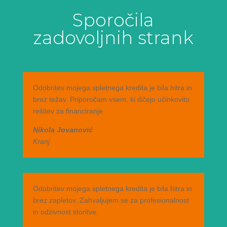
Sporočila
zadovoljnih strank
Odobritev mojega spletnega kredita je bila hitra in
brez težav. Priporočam vsem, ki iščejo učinkovito
rešitev za financiranje.
Nikola Jovanović
Kranj
Odobritev mojega spletnega kredita je bila hitra in
brez zapletov. Zahvaljujem se za profesionalnost
in odzivnost storitve.