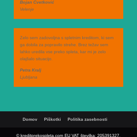
Bojan Cvetković
Velenje
Zelo sem zadovoljna s spletnim kreditom, ki sem
ga dobila za popravilo strehe. Brez težav sem
lahko uredila vse preko spleta, kar mi je zelo
olajšalo situacijo.
Petra Kralj
Ljubljana
Domov
Piškotki
Politika zasebnosti
© kreditprekospleta.com EU VAT številka: 205391327,