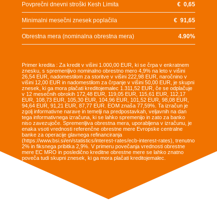
Povprečni dnevni stroški Kesh Limita
€
0,65
Minimalni mesečni znesek poplačila
€
91,65
Obrestna mera (nominalna obrestna mera)
4.90
%
Primer kredita : Za kredit v višini 1.000,00 EUR, ki se črpa v enkratnem
znesku, s spremenljivo nominalno obrestno mero 4,9% na leto v višini
26,54 EUR, nadomestilom za storitve v višini 222,98 EUR, naročnino v
višini 12,00 EUR in nadomestilom za črpanje v višini 50,00 EUR, je skupni
znesek, ki ga mora plačati kreditojemalec 1.311,52 EUR, če se odplačuje
v 12 mesečnih obrokih 172,48 EUR, 119,05 EUR, 115,61 EUR, 112,17
EUR, 108,73 EUR, 105,30 EUR, 104,96 EUR, 101,52 EUR, 98,08 EUR,
94,64 EUR, 91,21 EUR, 87,77 EUR. EOM znaša 77,59%. Ta izračun je
zgolj informativne narave in temelji na predpostavkah, veljavnih na dan
tega informativnega izračuna, ki se lahko spremenijo in zato za banko
niso zavezujoče. Spremenljiva obrestna mera, uporabljena v izračunu, je
enaka vsoti vrednosti referenčne obrestne mere Evropske centralne
banke za operacije glavnega refinanciranja
(https://www.bsi.si/en/statistics/interest-rates/ecb-interest-rates), trenutno
2% in fiksnega pribitka 2,9%. V primeru povečanja vrednosti obrestne
mere EC MRO in posledično kreditne obrestne mere se lahko znatno
poveča tudi skupni znesek, ki ga mora plačati kreditojemalec.