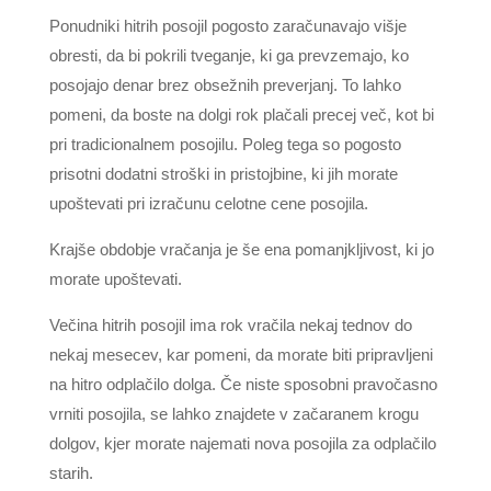
Ponudniki hitrih posojil pogosto zaračunavajo višje
obresti, da bi pokrili tveganje, ki ga prevzemajo, ko
posojajo denar brez obsežnih preverjanj. To lahko
pomeni, da boste na dolgi rok plačali precej več, kot bi
pri tradicionalnem posojilu. Poleg tega so pogosto
prisotni dodatni stroški in pristojbine, ki jih morate
upoštevati pri izračunu celotne cene posojila.
Krajše obdobje vračanja je še ena pomanjkljivost, ki jo
morate upoštevati.
Večina hitrih posojil ima rok vračila nekaj tednov do
nekaj mesecev, kar pomeni, da morate biti pripravljeni
na hitro odplačilo dolga. Če niste sposobni pravočasno
vrniti posojila, se lahko znajdete v začaranem krogu
dolgov, kjer morate najemati nova posojila za odplačilo
starih.