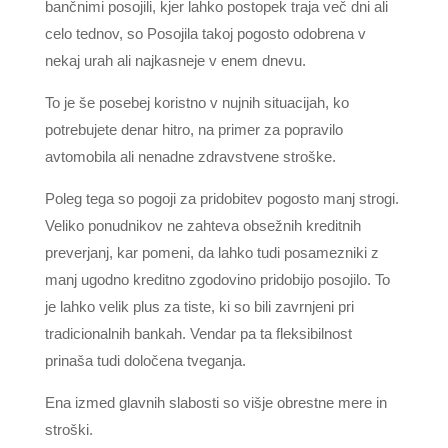
bančnimi posojili, kjer lahko postopek traja več dni ali
celo tednov, so Posojila takoj pogosto odobrena v
nekaj urah ali najkasneje v enem dnevu.
To je še posebej koristno v nujnih situacijah, ko
potrebujete denar hitro, na primer za popravilo
avtomobila ali nenadne zdravstvene stroške.
Poleg tega so pogoji za pridobitev pogosto manj strogi.
Veliko ponudnikov ne zahteva obsežnih kreditnih
preverjanj, kar pomeni, da lahko tudi posamezniki z
manj ugodno kreditno zgodovino pridobijo posojilo. To
je lahko velik plus za tiste, ki so bili zavrnjeni pri
tradicionalnih bankah. Vendar pa ta fleksibilnost
prinaša tudi določena tveganja.
Ena izmed glavnih slabosti so višje obrestne mere in
stroški.