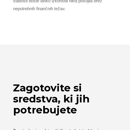
slabosti boste lahko izkoristili hitra posojila brez
nepotrebnih finančnih težav.
Zagotovite si
sredstva, ki jih
potrebujete