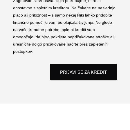
Zagotovite si sredstva, ki jih potrebujete, hitro in
enostavno s spletnim kreditom. Ne čakajte na naslednjo
plačo ali priložnost – s samo nekaj kliki lahko pridobite
finančno pomoč, ki vam bo olajšala življenje. Ne glede
na vaše trenutne potrebe, spletni krediti vam
omogočajo, da hitro pokrijete nepričakovane stroške ali
uresničite dolgo pričakovane načrte brez zapletenih
postopkov.
PRIJAVI SE ZA KREDIT