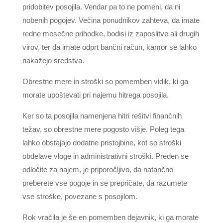
pridobitev posojila. Vendar pa to ne pomeni, da ni
nobenih pogojev. Večina ponudnikov zahteva, da imate
redne mesečne prihodke, bodisi iz zaposlitve ali drugih
virov, ter da imate odprt bančni račun, kamor se lahko
nakažejo sredstva.
Obrestne mere in stroški so pomemben vidik, ki ga
morate upoštevati pri najemu hitrega posojila.
Ker so ta posojila namenjena hitri rešitvi finančnih
težav, so obrestne mere pogosto višje. Poleg tega
lahko obstajajo dodatne pristojbine, kot so stroški
obdelave vloge in administrativni stroški. Preden se
odločite za najem, je priporočljivo, da natančno
preberete vse pogoje in se prepričate, da razumete
vse stroške, povezane s posojilom.
Rok vračila je še en pomemben dejavnik, ki ga morate