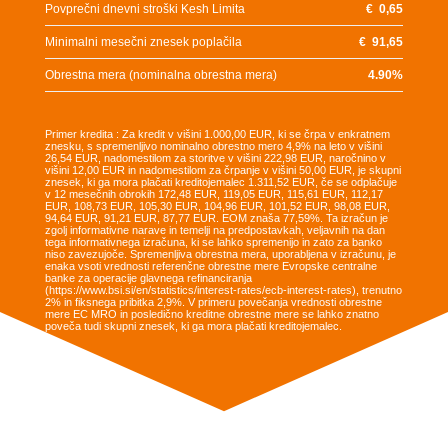
Povprečni dnevni stroški Kesh Limita
€
0,65
Minimalni mesečni znesek poplačila
€
91,65
Obrestna mera (nominalna obrestna mera)
4.90
%
Primer kredita : Za kredit v višini 1.000,00 EUR, ki se črpa v enkratnem
znesku, s spremenljivo nominalno obrestno mero 4,9% na leto v višini
26,54 EUR, nadomestilom za storitve v višini 222,98 EUR, naročnino v
višini 12,00 EUR in nadomestilom za črpanje v višini 50,00 EUR, je skupni
znesek, ki ga mora plačati kreditojemalec 1.311,52 EUR, če se odplačuje
v 12 mesečnih obrokih 172,48 EUR, 119,05 EUR, 115,61 EUR, 112,17
EUR, 108,73 EUR, 105,30 EUR, 104,96 EUR, 101,52 EUR, 98,08 EUR,
94,64 EUR, 91,21 EUR, 87,77 EUR. EOM znaša 77,59%. Ta izračun je
zgolj informativne narave in temelji na predpostavkah, veljavnih na dan
tega informativnega izračuna, ki se lahko spremenijo in zato za banko
niso zavezujoče. Spremenljiva obrestna mera, uporabljena v izračunu, je
enaka vsoti vrednosti referenčne obrestne mere Evropske centralne
banke za operacije glavnega refinanciranja
(https://www.bsi.si/en/statistics/interest-rates/ecb-interest-rates), trenutno
2% in fiksnega pribitka 2,9%. V primeru povečanja vrednosti obrestne
mere EC MRO in posledično kreditne obrestne mere se lahko znatno
poveča tudi skupni znesek, ki ga mora plačati kreditojemalec.