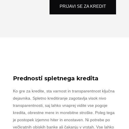
PRIJAVI SE ZA KREDIT
Prednosti spletnega kredita
Ko gre za kredite, sta varnost in transparentnost ključna
dejavnika. Spletno kreditiranje zagotavlja visok nivo
transparentnosti, saj lahko vnaprej vidite vse pogoje
kredita, obrestne mere in morebitne stroške. Poleg tega
je postopek izjemno hiter in enostaven. Ni potrebe po
večkratnih obiskih banke ali čakanju v vrstah. Vse lahko