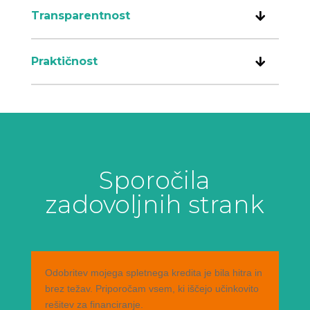
Transparentnost
Praktičnost
Sporočila
zadovoljnih strank
Odobritev mojega spletnega kredita je bila hitra in
brez težav. Priporočam vsem, ki iščejo učinkovito
rešitev za financiranje.