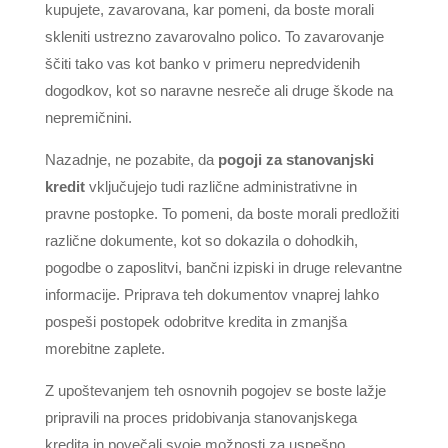
kupujete, zavarovana, kar pomeni, da boste morali
skleniti ustrezno zavarovalno polico. To zavarovanje
ščiti tako vas kot banko v primeru nepredvidenih
dogodkov, kot so naravne nesreče ali druge škode na
nepremičnini.
Nazadnje, ne pozabite, da
pogoji za stanovanjski
kredit
vključujejo tudi različne administrativne in
pravne postopke. To pomeni, da boste morali predložiti
različne dokumente, kot so dokazila o dohodkih,
pogodbe o zaposlitvi, bančni izpiski in druge relevantne
informacije. Priprava teh dokumentov vnaprej lahko
pospeši postopek odobritve kredita in zmanjša
morebitne zaplete.
Z upoštevanjem teh osnovnih pogojev se boste lažje
pripravili na proces pridobivanja stanovanjskega
kredita in povečali svoje možnosti za uspešno