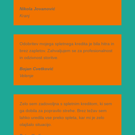
Nikola Jovanović
Kranj
Odobritev mojega spletnega kredita je bila hitra in
brez zapletov. Zahvaljujem se za profesionalnost
in odzivnost storitve.
Bojan Cvetković
Velenje
Zelo sem zadovoljna s spletnim kreditom, ki sem
ga dobila za popravilo strehe. Brez težav sem
lahko uredila vse preko spleta, kar mi je zelo
olajšalo situacijo.