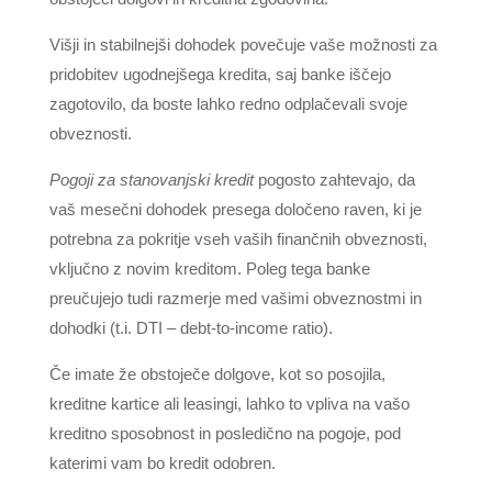
Višji in stabilnejši dohodek povečuje vaše možnosti za
pridobitev ugodnejšega kredita, saj banke iščejo
zagotovilo, da boste lahko redno odplačevali svoje
obveznosti.
Pogoji za stanovanjski kredit
pogosto zahtevajo, da
vaš mesečni dohodek presega določeno raven, ki je
potrebna za pokritje vseh vaših finančnih obveznosti,
vključno z novim kreditom. Poleg tega banke
preučujejo tudi razmerje med vašimi obveznostmi in
dohodki (t.i. DTI – debt-to-income ratio).
Če imate že obstoječe dolgove, kot so posojila,
kreditne kartice ali leasingi, lahko to vpliva na vašo
kreditno sposobnost in posledično na pogoje, pod
katerimi vam bo kredit odobren.