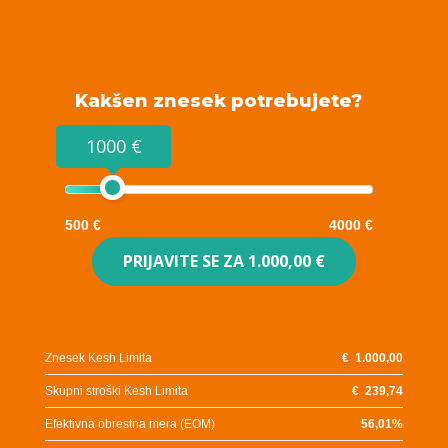
Kakšen znesek potrebujete?
1000 €
500 €
4000 €
PRIJAVITE SE ZA
1.000,00 €
Znesek Kesh Limita
€
1.000,00
Skupni stroški Kesh Limita
€
239,74
Efektivna obrestna mera (EOM)
56,01
%