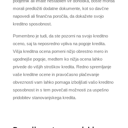
podjetnik ali imate nestabilen vir dohodka, boste morda
morali predložiti dodatne dokumente, kot so davčne
napovedi ali finančna poročila, da dokažete svojo
kreditno sposobnost.
Pomembno je tudi, da ste pozorni na svojo kreditno
oceno, saj ta neposredno vpliva na pogoje kredita.
Višja kreditna ocena pomeni nižjo obrestno mero in
ugodnejše pogoje, medtem ko nižja ocena lahko
privede do višjih stroškov kredita. Redno spremljanje
vaše kreditne ocene in pravočasno plačevanje
obveznosti vam lahko pomaga izboljšati vašo kreditno
sposobnost in s tem povečati možnosti za uspešno
pridobitev stanovanjskega kredita.