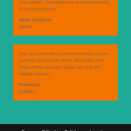
brez zapletov. Zahvaljujem se za profesionalnost
in odzivnost storitve.
Bojan Cvetković
Velenje
Zelo sem zadovoljna s spletnim kreditom, ki sem
ga dobila za popravilo strehe. Brez težav sem
lahko uredila vse preko spleta, kar mi je zelo
olajšalo situacijo.
Petra Kralj
Ljubljana