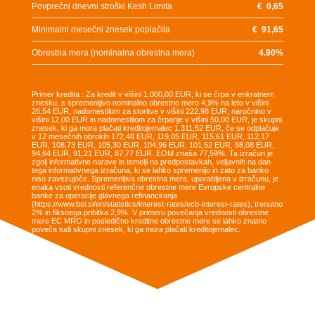
Povprečni dnevni stroški Kesh Limita
€
0,65
Minimalni mesečni znesek poplačila
€
91,65
Obrestna mera (nominalna obrestna mera)
4.90
%
Primer kredita : Za kredit v višini 1.000,00 EUR, ki se črpa v enkratnem
znesku, s spremenljivo nominalno obrestno mero 4,9% na leto v višini
26,54 EUR, nadomestilom za storitve v višini 222,98 EUR, naročnino v
višini 12,00 EUR in nadomestilom za črpanje v višini 50,00 EUR, je skupni
znesek, ki ga mora plačati kreditojemalec 1.311,52 EUR, če se odplačuje
v 12 mesečnih obrokih 172,48 EUR, 119,05 EUR, 115,61 EUR, 112,17
EUR, 108,73 EUR, 105,30 EUR, 104,96 EUR, 101,52 EUR, 98,08 EUR,
94,64 EUR, 91,21 EUR, 87,77 EUR. EOM znaša 77,59%. Ta izračun je
zgolj informativne narave in temelji na predpostavkah, veljavnih na dan
tega informativnega izračuna, ki se lahko spremenijo in zato za banko
niso zavezujoče. Spremenljiva obrestna mera, uporabljena v izračunu, je
enaka vsoti vrednosti referenčne obrestne mere Evropske centralne
banke za operacije glavnega refinanciranja
(https://www.bsi.si/en/statistics/interest-rates/ecb-interest-rates), trenutno
2% in fiksnega pribitka 2,9%. V primeru povečanja vrednosti obrestne
mere EC MRO in posledično kreditne obrestne mere se lahko znatno
poveča tudi skupni znesek, ki ga mora plačati kreditojemalec.