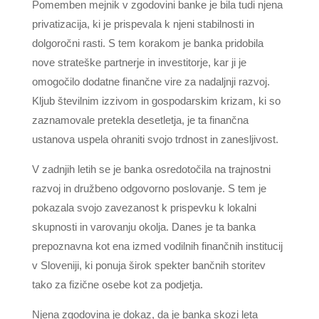
Pomemben mejnik v zgodovini banke je bila tudi njena
privatizacija, ki je prispevala k njeni stabilnosti in
dolgoročni rasti. S tem korakom je banka pridobila
nove strateške partnerje in investitorje, kar ji je
omogočilo dodatne finančne vire za nadaljnji razvoj.
Kljub številnim izzivom in gospodarskim krizam, ki so
zaznamovale pretekla desetletja, je ta finančna
ustanova uspela ohraniti svojo trdnost in zanesljivost.
V zadnjih letih se je banka osredotočila na trajnostni
razvoj in družbeno odgovorno poslovanje. S tem je
pokazala svojo zavezanost k prispevku k lokalni
skupnosti in varovanju okolja. Danes je ta banka
prepoznavna kot ena izmed vodilnih finančnih institucij
v Sloveniji, ki ponuja širok spekter bančnih storitev
tako za fizične osebe kot za podjetja.
Njena zgodovina je dokaz, da je banka skozi leta