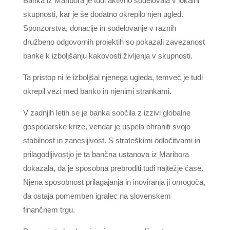
Banka iz Maribora je tudi aktivno sodelovala v lokalni
skupnosti, kar je še dodatno okrepilo njen ugled.
Sponzorstva, donacije in sodelovanje v raznih
družbeno odgovornih projektih so pokazali zavezanost
banke k izboljšanju kakovosti življenja v skupnosti.
Ta pristop ni le izboljšal njenega ugleda, temveč je tudi
okrepil vezi med banko in njenimi strankami.
V zadnjih letih se je banka soočila z izzivi globalne
gospodarske krize, vendar je uspela ohraniti svojo
stabilnost in zanesljivost. S strateškimi odločitvami in
prilagodljivostjo je ta bančna ustanova iz Maribora
dokazala, da je sposobna prebroditi tudi najtežje čase.
Njena sposobnost prilagajanja in inoviranja ji omogoča,
da ostaja pomemben igralec na slovenskem
finančnem trgu.