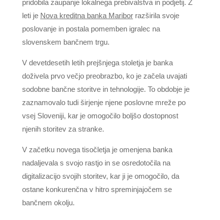
pridobila zaupanje lokalnega prebivalstva in podjetij. Z
leti je
Nova kreditna banka Maribor
razširila svoje
poslovanje in postala pomemben igralec na
slovenskem bančnem trgu.
V devetdesetih letih prejšnjega stoletja je banka
doživela prvo večjo preobrazbo, ko je začela uvajati
sodobne bančne storitve in tehnologije. To obdobje je
zaznamovalo tudi širjenje njene poslovne mreže po
vsej Sloveniji, kar je omogočilo boljšo dostopnost
njenih storitev za stranke.
V začetku novega tisočletja je omenjena banka
nadaljevala s svojo rastjo in se osredotočila na
digitalizacijo svojih storitev, kar ji je omogočilo, da
ostane konkurenčna v hitro spreminjajočem se
bančnem okolju.