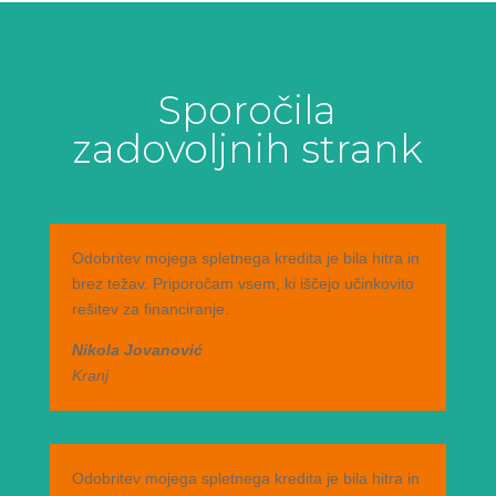
Sporočila
zadovoljnih strank
Odobritev mojega spletnega kredita je bila hitra in
brez težav. Priporočam vsem, ki iščejo učinkovito
rešitev za financiranje.
Nikola Jovanović
Kranj
Odobritev mojega spletnega kredita je bila hitra in