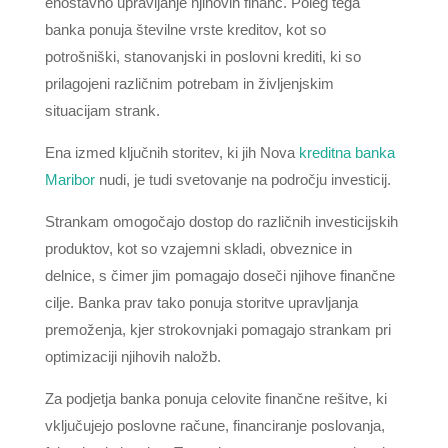
enostavno upravljanje njihovih financ. Poleg tega
banka ponuja številne vrste kreditov, kot so
potrošniški, stanovanjski in poslovni krediti, ki so
prilagojeni različnim potrebam in življenjskim
situacijam strank.
Ena izmed ključnih storitev, ki jih Nova
kreditna banka
Maribor
nudi, je tudi svetovanje na področju investicij.
Strankam omogočajo dostop do različnih investicijskih
produktov, kot so vzajemni skladi, obveznice in
delnice, s čimer jim pomagajo doseči njihove finančne
cilje. Banka prav tako ponuja storitve upravljanja
premoženja, kjer strokovnjaki pomagajo strankam pri
optimizaciji njihovih naložb.
Za podjetja banka ponuja celovite finančne rešitve, ki
vključujejo poslovne račune, financiranje poslovanja,