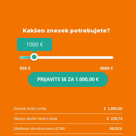
Kakšen znesek potrebujete?
1000 €
500 €
4000 €
PRIJAVITE SE ZA
1.000,00 €
Znesek Kesh Limita
€
1.000,00
Skupni stroški Kesh Limita
€
239,74
Efektivna obrestna mera (EOM)
56,01
%