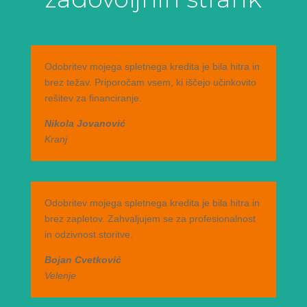
Odobritev mojega spletnega kredita je bila hitra in
brez težav. Priporočam vsem, ki iščejo učinkovito
rešitev za financiranje.
Nikola Jovanović
Kranj
Odobritev mojega spletnega kredita je bila hitra in
brez zapletov. Zahvaljujem se za profesionalnost
in odzivnost storitve.
Bojan Cvetković
Velenje