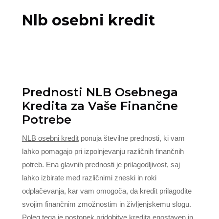
Nlb osebni kredit
Prednosti NLB Osebnega
Kredita za Vaše Finančne
Potrebe
NLB osebni kredit
ponuja številne prednosti, ki vam
lahko pomagajo pri izpolnjevanju različnih finančnih
potreb. Ena glavnih prednosti je prilagodljivost, saj
lahko izbirate med različnimi zneski in roki
odplačevanja, kar vam omogoča, da kredit prilagodite
svojim finančnim zmožnostim in življenjskemu slogu.
Poleg tega je postopek pridobitve kredita enostaven in