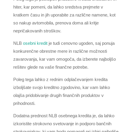
hiter, kar pomeni, da lahko sredstva prejmete v
kratkem času in jih uporabite za različne namene, kot
so nakup avtomobila, prenova doma ali kritje
nepričakovanih stroškov.
NLB
osebni kredit
je tudi cenovno ugoden, saj ponuja
konkurenčne obrestne mere in različne možnosti
zavarovanja, kar vam omogoča, da izberete najboljšo
rešitev glede na vaše finančne potrebe.
Poleg tega lahko z rednim odplačevanjem kredita
izboljšate svojo kreditno zgodovino, kar vam lahko
olajša pridobivanje drugih finančnih produktov v
prihodnosti.
Dodatna prednost NLB osebnega kredita je, da lahko
izkoristite strokovno svetovanje in podporo bančnih
strokovnjakov, ki vam bodo pomagali pri izbiri najboljše