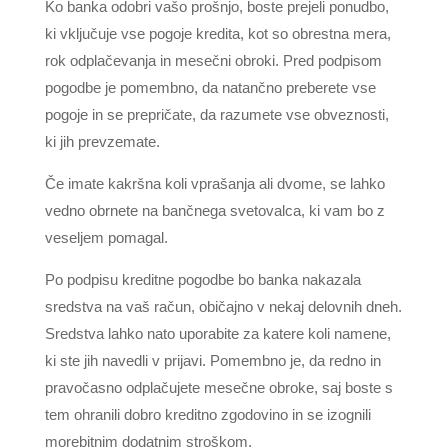
Ko banka odobri vašo prošnjo, boste prejeli ponudbo,
ki vključuje vse pogoje kredita, kot so obrestna mera,
rok odplačevanja in mesečni obroki. Pred podpisom
pogodbe je pomembno, da natančno preberete vse
pogoje in se prepričate, da razumete vse obveznosti,
ki jih prevzemate.
Če imate kakršna koli vprašanja ali dvome, se lahko
vedno obrnete na bančnega svetovalca, ki vam bo z
veseljem pomagal.
Po podpisu kreditne pogodbe bo banka nakazala
sredstva na vaš račun, običajno v nekaj delovnih dneh.
Sredstva lahko nato uporabite za katere koli namene,
ki ste jih navedli v prijavi. Pomembno je, da redno in
pravočasno odplačujete mesečne obroke, saj boste s
tem ohranili dobro kreditno zgodovino in se izognili
morebitnim dodatnim stroškom.