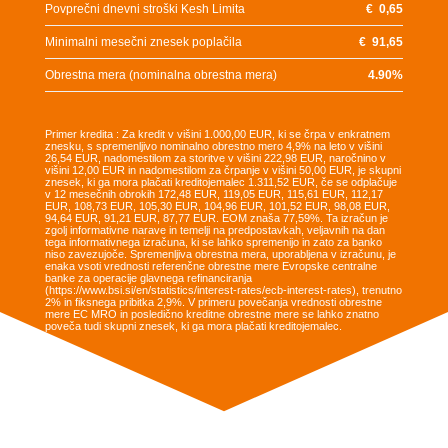
Povprečni dnevni stroški Kesh Limita
€
0,65
Minimalni mesečni znesek poplačila
€
91,65
Obrestna mera (nominalna obrestna mera)
4.90
%
Primer kredita : Za kredit v višini 1.000,00 EUR, ki se črpa v enkratnem
znesku, s spremenljivo nominalno obrestno mero 4,9% na leto v višini
26,54 EUR, nadomestilom za storitve v višini 222,98 EUR, naročnino v
višini 12,00 EUR in nadomestilom za črpanje v višini 50,00 EUR, je skupni
znesek, ki ga mora plačati kreditojemalec 1.311,52 EUR, če se odplačuje
v 12 mesečnih obrokih 172,48 EUR, 119,05 EUR, 115,61 EUR, 112,17
EUR, 108,73 EUR, 105,30 EUR, 104,96 EUR, 101,52 EUR, 98,08 EUR,
94,64 EUR, 91,21 EUR, 87,77 EUR. EOM znaša 77,59%. Ta izračun je
zgolj informativne narave in temelji na predpostavkah, veljavnih na dan
tega informativnega izračuna, ki se lahko spremenijo in zato za banko
niso zavezujoče. Spremenljiva obrestna mera, uporabljena v izračunu, je
enaka vsoti vrednosti referenčne obrestne mere Evropske centralne
banke za operacije glavnega refinanciranja
(https://www.bsi.si/en/statistics/interest-rates/ecb-interest-rates), trenutno
2% in fiksnega pribitka 2,9%. V primeru povečanja vrednosti obrestne
mere EC MRO in posledično kreditne obrestne mere se lahko znatno
poveča tudi skupni znesek, ki ga mora plačati kreditojemalec.