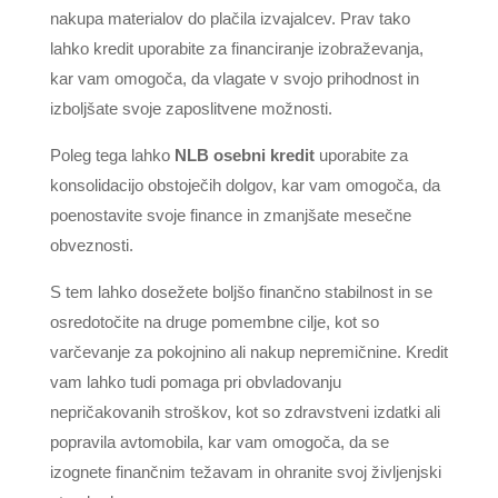
nakupa materialov do plačila izvajalcev. Prav tako
lahko kredit uporabite za financiranje izobraževanja,
kar vam omogoča, da vlagate v svojo prihodnost in
izboljšate svoje zaposlitvene možnosti.
Poleg tega lahko
NLB osebni kredit
uporabite za
konsolidacijo obstoječih dolgov, kar vam omogoča, da
poenostavite svoje finance in zmanjšate mesečne
obveznosti.
S tem lahko dosežete boljšo finančno stabilnost in se
osredotočite na druge pomembne cilje, kot so
varčevanje za pokojnino ali nakup nepremičnine. Kredit
vam lahko tudi pomaga pri obvladovanju
nepričakovanih stroškov, kot so zdravstveni izdatki ali
popravila avtomobila, kar vam omogoča, da se
izognete finančnim težavam in ohranite svoj življenjski