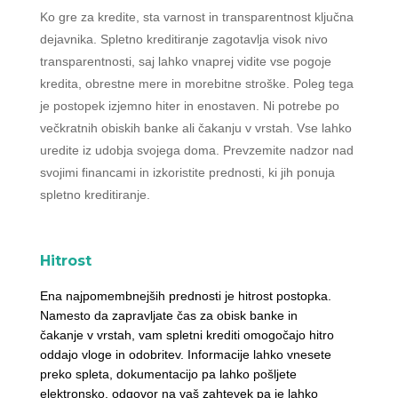
Ko gre za kredite, sta varnost in transparentnost ključna
dejavnika. Spletno kreditiranje zagotavlja visok nivo
transparentnosti, saj lahko vnaprej vidite vse pogoje
kredita, obrestne mere in morebitne stroške. Poleg tega
je postopek izjemno hiter in enostaven. Ni potrebe po
večkratnih obiskih banke ali čakanju v vrstah. Vse lahko
uredite iz udobja svojega doma. Prevzemite nadzor nad
svojimi financami in izkoristite prednosti, ki jih ponuja
spletno kreditiranje.
Hitrost
Ena najpomembnejših prednosti je hitrost postopka.
Namesto da zapravljate čas za obisk banke in
čakanje v vrstah, vam spletni krediti omogočajo hitro
oddajo vloge in odobritev. Informacije lahko vnesete
preko spleta, dokumentacijo pa lahko pošljete
elektronsko, odgovor na vaš zahtevek pa je lahko