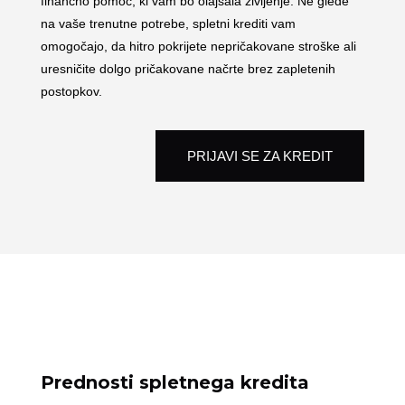
finančno pomoč, ki vam bo olajšala življenje. Ne glede
na vaše trenutne potrebe, spletni krediti vam
omogočajo, da hitro pokrijete nepričakovane stroške ali
uresničite dolgo pričakovane načrte brez zapletenih
postopkov.
PRIJAVI SE ZA KREDIT
Prednosti spletnega kredita