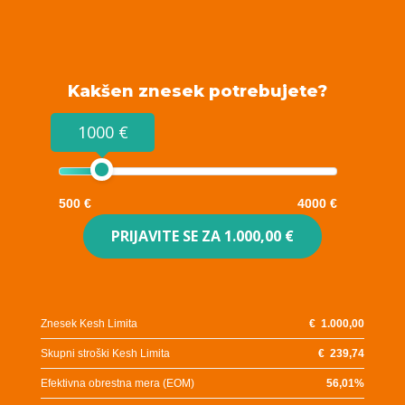
Kakšen znesek potrebujete?
1000 €
500 €
4000 €
PRIJAVITE SE ZA
1.000,00 €
Znesek Kesh Limita
€
1.000,00
Skupni stroški Kesh Limita
€
239,74
Efektivna obrestna mera (EOM)
56,01
%