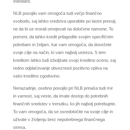
standard.
NLB posojilo vam omogoča tudi večjo finančno
svobodo, saj lahko sredstva uporabite po lastni presoji,
ne da bi se morali omejevati na določene namene. To
pomeni, da lahko kredit prilagodite svojim specifičnim
potrebam in željam, kar vam omogoča, da dosežete
svoje cilje na način, ki vam najbolj ustreza. S tem
kreditom lahko tudi izboljšate svojo kreditno oceno, saj
redno odplačevanje obveznosti pozitivno vpliva na
vašo kreditno zgodovino.
Nenazadnje, osebno posojilo pri NLB prinaša tudi mir
in varnost, saj veste, da imate dostop do potrebnih
finančnih sredstev v trenutku, ko jih najbolj potrebujete.
To vam omogoča, da se osredotočite na svoje cilje in
uživate v življenju brez nepotrebnega finančnega
stresa.