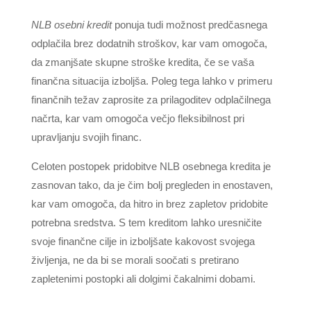
NLB osebni kredit
ponuja tudi možnost predčasnega
odplačila brez dodatnih stroškov, kar vam omogoča,
da zmanjšate skupne stroške kredita, če se vaša
finančna situacija izboljša. Poleg tega lahko v primeru
finančnih težav zaprosite za prilagoditev odplačilnega
načrta, kar vam omogoča večjo fleksibilnost pri
upravljanju svojih financ.
Celoten postopek pridobitve NLB osebnega kredita je
zasnovan tako, da je čim bolj pregleden in enostaven,
kar vam omogoča, da hitro in brez zapletov pridobite
potrebna sredstva. S tem kreditom lahko uresničite
svoje finančne cilje in izboljšate kakovost svojega
življenja, ne da bi se morali soočati s pretirano
zapletenimi postopki ali dolgimi čakalnimi dobami.