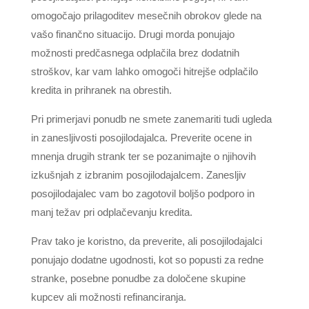
omogočajo prilagoditev mesečnih obrokov glede na
vašo finančno situacijo. Drugi morda ponujajo
možnosti predčasnega odplačila brez dodatnih
stroškov, kar vam lahko omogoči hitrejše odplačilo
kredita in prihranek na obrestih.
Pri primerjavi ponudb ne smete zanemariti tudi ugleda
in zanesljivosti posojilodajalca. Preverite ocene in
mnenja drugih strank ter se pozanimajte o njihovih
izkušnjah z izbranim posojilodajalcem. Zanesljiv
posojilodajalec vam bo zagotovil boljšo podporo in
manj težav pri odplačevanju kredita.
Prav tako je koristno, da preverite, ali posojilodajalci
ponujajo dodatne ugodnosti, kot so popusti za redne
stranke, posebne ponudbe za določene skupine
kupcev ali možnosti refinanciranja.