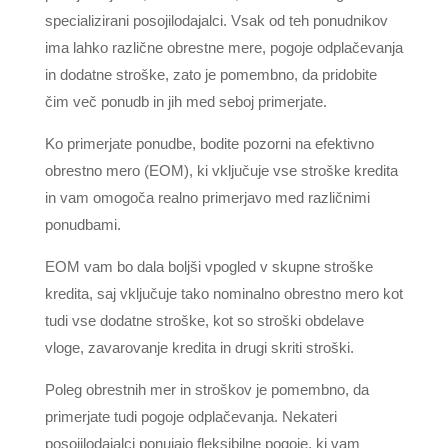
specializirani posojilodajalci. Vsak od teh ponudnikov
ima lahko različne obrestne mere, pogoje odplačevanja
in dodatne stroške, zato je pomembno, da pridobite
čim več ponudb in jih med seboj primerjate.
Ko primerjate ponudbe, bodite pozorni na efektivno
obrestno mero (EOM), ki vključuje vse stroške kredita
in vam omogoča realno primerjavo med različnimi
ponudbami.
EOM vam bo dala boljši vpogled v skupne stroške
kredita, saj vključuje tako nominalno obrestno mero kot
tudi vse dodatne stroške, kot so stroški obdelave
vloge, zavarovanje kredita in drugi skriti stroški.
Poleg obrestnih mer in stroškov je pomembno, da
primerjate tudi pogoje odplačevanja. Nekateri
posojilodajalci ponujajo fleksibilne pogoje, ki vam