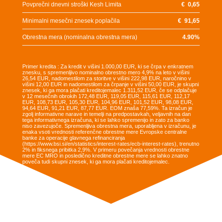
Povprečni dnevni stroški Kesh Limita
€
0,65
Minimalni mesečni znesek poplačila
€
91,65
Obrestna mera (nominalna obrestna mera)
4.90
%
Primer kredita : Za kredit v višini 1.000,00 EUR, ki se črpa v enkratnem
znesku, s spremenljivo nominalno obrestno mero 4,9% na leto v višini
26,54 EUR, nadomestilom za storitve v višini 222,98 EUR, naročnino v
višini 12,00 EUR in nadomestilom za črpanje v višini 50,00 EUR, je skupni
znesek, ki ga mora plačati kreditojemalec 1.311,52 EUR, če se odplačuje
v 12 mesečnih obrokih 172,48 EUR, 119,05 EUR, 115,61 EUR, 112,17
EUR, 108,73 EUR, 105,30 EUR, 104,96 EUR, 101,52 EUR, 98,08 EUR,
94,64 EUR, 91,21 EUR, 87,77 EUR. EOM znaša 77,59%. Ta izračun je
zgolj informativne narave in temelji na predpostavkah, veljavnih na dan
tega informativnega izračuna, ki se lahko spremenijo in zato za banko
niso zavezujoče. Spremenljiva obrestna mera, uporabljena v izračunu, je
enaka vsoti vrednosti referenčne obrestne mere Evropske centralne
banke za operacije glavnega refinanciranja
(https://www.bsi.si/en/statistics/interest-rates/ecb-interest-rates), trenutno
2% in fiksnega pribitka 2,9%. V primeru povečanja vrednosti obrestne
mere EC MRO in posledično kreditne obrestne mere se lahko znatno
poveča tudi skupni znesek, ki ga mora plačati kreditojemalec.