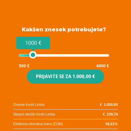
Kakšen znesek potrebujete?
1000 €
500 €
4000 €
PRIJAVITE SE ZA
1.000,00 €
Znesek Kesh Limita
€
1.000,00
Skupni stroški Kesh Limita
€
239,74
Efektivna obrestna mera (EOM)
56,01
%