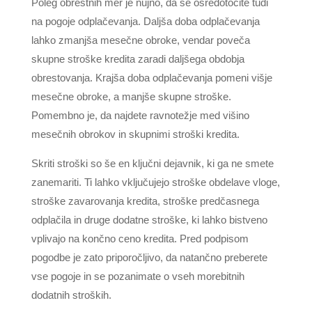
Poleg obrestnih mer je nujno, da se osredotočite tudi
na pogoje odplačevanja. Daljša doba odplačevanja
lahko zmanjša mesečne obroke, vendar poveča
skupne stroške kredita zaradi daljšega obdobja
obrestovanja. Krajša doba odplačevanja pomeni višje
mesečne obroke, a manjše skupne stroške.
Pomembno je, da najdete ravnotežje med višino
mesečnih obrokov in skupnimi stroški kredita.
Skriti stroški so še en ključni dejavnik, ki ga ne smete
zanemariti. Ti lahko vključujejo stroške obdelave vloge,
stroške zavarovanja kredita, stroške predčasnega
odplačila in druge dodatne stroške, ki lahko bistveno
vplivajo na končno ceno kredita. Pred podpisom
pogodbe je zato priporočljivo, da natančno preberete
vse pogoje in se pozanimate o vseh morebitnih
dodatnih stroških.