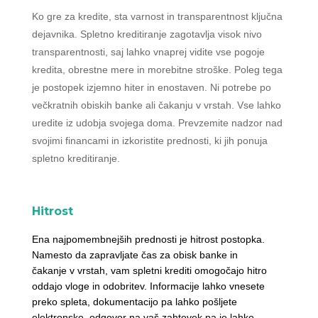
Ko gre za kredite, sta varnost in transparentnost ključna
dejavnika. Spletno kreditiranje zagotavlja visok nivo
transparentnosti, saj lahko vnaprej vidite vse pogoje
kredita, obrestne mere in morebitne stroške. Poleg tega
je postopek izjemno hiter in enostaven. Ni potrebe po
večkratnih obiskih banke ali čakanju v vrstah. Vse lahko
uredite iz udobja svojega doma. Prevzemite nadzor nad
svojimi financami in izkoristite prednosti, ki jih ponuja
spletno kreditiranje.
Hitrost
Ena najpomembnejših prednosti je hitrost postopka.
Namesto da zapravljate čas za obisk banke in
čakanje v vrstah, vam spletni krediti omogočajo hitro
oddajo vloge in odobritev. Informacije lahko vnesete
preko spleta, dokumentacijo pa lahko pošljete
elektronsko, odgovor na vaš zahtevek pa je lahko