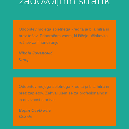
zadovoljnih strank
Odobritev mojega spletnega kredita je bila hitra in
brez težav. Priporočam vsem, ki iščejo učinkovito
rešitev za financiranje.
Nikola Jovanović
Kranj
Odobritev mojega spletnega kredita je bila hitra in
brez zapletov. Zahvaljujem se za profesionalnost
in odzivnost storitve.
Bojan Cvetković
Velenje