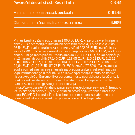
Povprečni dnevni stroški Kesh Limita
€
0,65
Minimalni mesečni znesek poplačila
€
91,65
Obrestna mera (nominalna obrestna mera)
4.90
%
Primer kredita : Za kredit v višini 1.000,00 EUR, ki se črpa v enkratnem
znesku, s spremenljivo nominalno obrestno mero 4,9% na leto v višini
26,54 EUR, nadomestilom za storitve v višini 222,98 EUR, naročnino v
višini 12,00 EUR in nadomestilom za črpanje v višini 50,00 EUR, je skupni
znesek, ki ga mora plačati kreditojemalec 1.311,52 EUR, če se odplačuje
v 12 mesečnih obrokih 172,48 EUR, 119,05 EUR, 115,61 EUR, 112,17
EUR, 108,73 EUR, 105,30 EUR, 104,96 EUR, 101,52 EUR, 98,08 EUR,
94,64 EUR, 91,21 EUR, 87,77 EUR. EOM znaša 77,59%. Ta izračun je
zgolj informativne narave in temelji na predpostavkah, veljavnih na dan
tega informativnega izračuna, ki se lahko spremenijo in zato za banko
niso zavezujoče. Spremenljiva obrestna mera, uporabljena v izračunu, je
enaka vsoti vrednosti referenčne obrestne mere Evropske centralne
banke za operacije glavnega refinanciranja
(https://www.bsi.si/en/statistics/interest-rates/ecb-interest-rates), trenutno
2% in fiksnega pribitka 2,9%. V primeru povečanja vrednosti obrestne
mere EC MRO in posledično kreditne obrestne mere se lahko znatno
poveča tudi skupni znesek, ki ga mora plačati kreditojemalec.