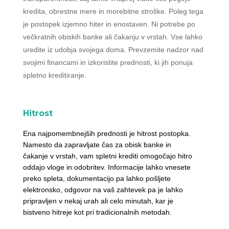
kredita, obrestne mere in morebitne stroške. Poleg tega
je postopek izjemno hiter in enostaven. Ni potrebe po
večkratnih obiskih banke ali čakanju v vrstah. Vse lahko
uredite iz udobja svojega doma. Prevzemite nadzor nad
svojimi financami in izkoristite prednosti, ki jih ponuja
spletno kreditiranje.
Hitrost
Ena najpomembnejših prednosti je hitrost postopka.
Namesto da zapravljate čas za obisk banke in
čakanje v vrstah, vam spletni krediti omogočajo hitro
oddajo vloge in odobritev. Informacije lahko vnesete
preko spleta, dokumentacijo pa lahko pošljete
elektronsko, odgovor na vaš zahtevek pa je lahko
pripravljen v nekaj urah ali celo minutah, kar je
bistveno hitreje kot pri tradicionalnih metodah.