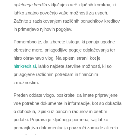
spletnega kredita
vključujejo več ključnih korakov, ki
lahko znatno povečajo vaše možnosti za uspeh.
Začnite z raziskovanjem različnih ponudnikov kreditov
in primerjavo njihovih pogojev.
Pomembno je, da izberete tistega, ki ponuja ugodne
obrestne mere, prilagodljive pogoje odplačevanja ter
hitro obravnavo vlog. Na spletni strani, kot je
hitrikredit.si
, lahko najdete številne možnosti, ki so
prilagojene različnim potrebam in finančnim
zmožnostim.
Preden oddate vlogo, poskrbite, da imate pripravljene
vse potrebne dokumente in informacije, kot so dokazila
o dohodkih, izpiski iz bančnih računov in osebni
podatki. Priprava je ključnega pomena, saj lahko
pomanjkljiva dokumentacija povzroči zamude ali celo