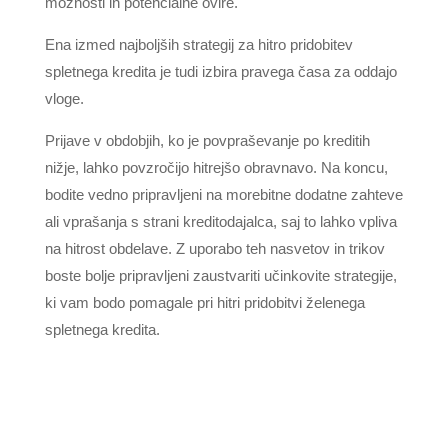
možnosti in potencialne ovire.
Ena izmed najboljših strategij za hitro pridobitev
spletnega kredita je tudi izbira pravega časa za oddajo
vloge.
Prijave v obdobjih, ko je povpraševanje po kreditih
nižje, lahko povzročijo hitrejšo obravnavo. Na koncu,
bodite vedno pripravljeni na morebitne dodatne zahteve
ali vprašanja s strani kreditodajalca, saj to lahko vpliva
na hitrost obdelave. Z uporabo teh nasvetov in trikov
boste bolje pripravljeni zaustvariti učinkovite strategije,
ki vam bodo pomagale pri hitri pridobitvi želenega
spletnega kredita.