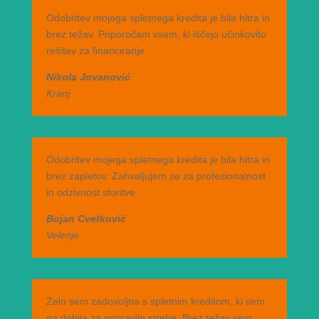
Odobritev mojega spletnega kredita je bila hitra in
brez težav. Priporočam vsem, ki iščejo učinkovito
rešitev za financiranje.
Nikola Jovanović
Kranj
Odobritev mojega spletnega kredita je bila hitra in
brez zapletov. Zahvaljujem se za profesionalnost
in odzivnost storitve.
Bojan Cvetković
Velenje
Zelo sem zadovoljna s spletnim kreditom, ki sem
ga dobila za popravilo strehe. Brez težav sem