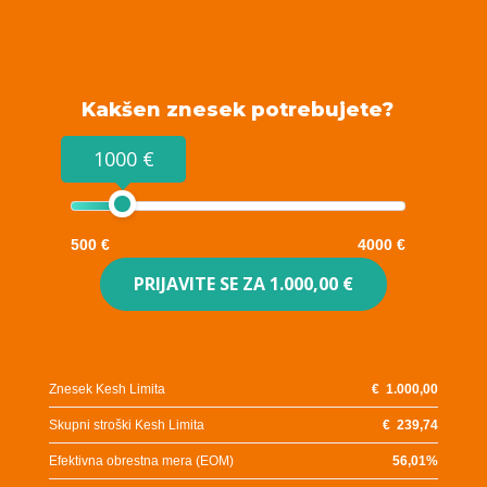
Kakšen znesek potrebujete?
1000 €
500 €
4000 €
PRIJAVITE SE ZA
1.000,00 €
Znesek Kesh Limita
€
1.000,00
Skupni stroški Kesh Limita
€
239,74
Efektivna obrestna mera (EOM)
56,01
%