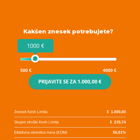
Kakšen znesek potrebujete?
1000 €
500 €
4000 €
PRIJAVITE SE ZA
1.000,00 €
Znesek Kesh Limita
€
1.000,00
Skupni stroški Kesh Limita
€
239,74
Efektivna obrestna mera (EOM)
56,01
%