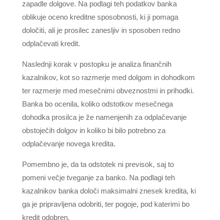
zapadle dolgove. Na podlagi teh podatkov banka
oblikuje oceno kreditne sposobnosti, ki ji pomaga
določiti, ali je prosilec zanesljiv in sposoben redno
odplačevati kredit.
Naslednji korak v postopku je analiza finančnih
kazalnikov, kot so razmerje med dolgom in dohodkom
ter razmerje med mesečnimi obveznostmi in prihodki.
Banka bo ocenila, koliko odstotkov mesečnega
dohodka prosilca je že namenjenih za odplačevanje
obstoječih dolgov in koliko bi bilo potrebno za
odplačevanje novega kredita.
Pomembno je, da ta odstotek ni previsok, saj to
pomeni večje tveganje za banko. Na podlagi teh
kazalnikov banka določi maksimalni znesek kredita, ki
ga je pripravljena odobriti, ter pogoje, pod katerimi bo
kredit odobren.