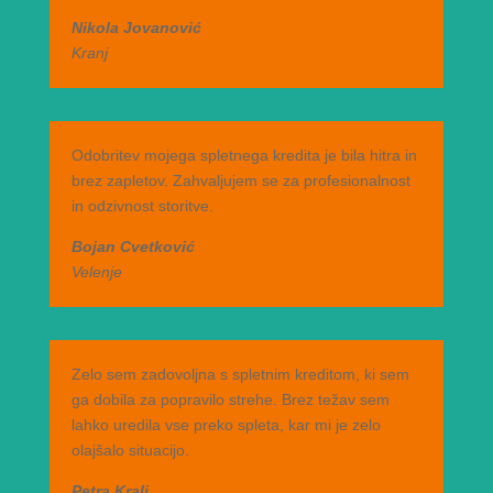
Nikola Jovanović
Kranj
Odobritev mojega spletnega kredita je bila hitra in
brez zapletov. Zahvaljujem se za profesionalnost
in odzivnost storitve.
Bojan Cvetković
Velenje
Zelo sem zadovoljna s spletnim kreditom, ki sem
ga dobila za popravilo strehe. Brez težav sem
lahko uredila vse preko spleta, kar mi je zelo
olajšalo situacijo.
Petra Kralj