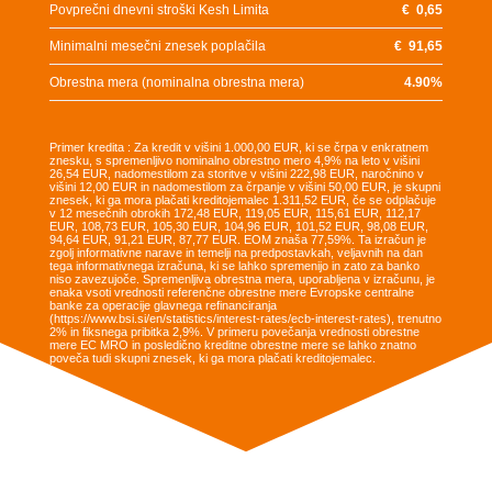
Povprečni dnevni stroški Kesh Limita
€
0,65
Minimalni mesečni znesek poplačila
€
91,65
Obrestna mera (nominalna obrestna mera)
4.90
%
Primer kredita : Za kredit v višini 1.000,00 EUR, ki se črpa v enkratnem
znesku, s spremenljivo nominalno obrestno mero 4,9% na leto v višini
26,54 EUR, nadomestilom za storitve v višini 222,98 EUR, naročnino v
višini 12,00 EUR in nadomestilom za črpanje v višini 50,00 EUR, je skupni
znesek, ki ga mora plačati kreditojemalec 1.311,52 EUR, če se odplačuje
v 12 mesečnih obrokih 172,48 EUR, 119,05 EUR, 115,61 EUR, 112,17
EUR, 108,73 EUR, 105,30 EUR, 104,96 EUR, 101,52 EUR, 98,08 EUR,
94,64 EUR, 91,21 EUR, 87,77 EUR. EOM znaša 77,59%. Ta izračun je
zgolj informativne narave in temelji na predpostavkah, veljavnih na dan
tega informativnega izračuna, ki se lahko spremenijo in zato za banko
niso zavezujoče. Spremenljiva obrestna mera, uporabljena v izračunu, je
enaka vsoti vrednosti referenčne obrestne mere Evropske centralne
banke za operacije glavnega refinanciranja
(https://www.bsi.si/en/statistics/interest-rates/ecb-interest-rates), trenutno
2% in fiksnega pribitka 2,9%. V primeru povečanja vrednosti obrestne
mere EC MRO in posledično kreditne obrestne mere se lahko znatno
poveča tudi skupni znesek, ki ga mora plačati kreditojemalec.