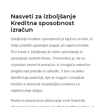
Nasveti za izboljšanje
Kreditna sposobnost
izračun
Izboljšanje kreditne sposobnosti je ključno za tiste, ki
želijo pridobiti ugodnejše pogoje pri najemu kredita.
Prvi korak k izboljšanju je redno spremljanje in
upravljanje osebnih financ. Pomembno je, da se
vzpostavi mesečni proračun, ki omogoča natančen
pregled nad prihodki in odhodki. S tem se lahko
identificirajo področja, kjer je mogoče zmanjšati
stroške in povečati razpoložljiva sredstva za
odplačevanje dolgov.
Redno in pravočasno plačevanje vseh finančnih
obveznosti, kot so računi, krediti in kreditne kartice, je