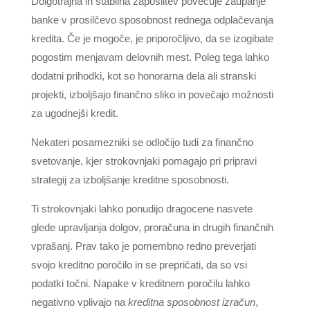
Dolgotrajna in stabilna zaposlitev povečuje zaupanje
banke v prosilčevo sposobnost rednega odplačevanja
kredita. Če je mogoče, je priporočljivo, da se izogibate
pogostim menjavam delovnih mest. Poleg tega lahko
dodatni prihodki, kot so honorarna dela ali stranski
projekti, izboljšajo finančno sliko in povečajo možnosti
za ugodnejši kredit.
Nekateri posamezniki se odločijo tudi za finančno
svetovanje, kjer strokovnjaki pomagajo pri pripravi
strategij za izboljšanje kreditne sposobnosti.
Ti strokovnjaki lahko ponudijo dragocene nasvete
glede upravljanja dolgov, proračuna in drugih finančnih
vprašanj. Prav tako je pomembno redno preverjati
svojo kreditno poročilo in se prepričati, da so vsi
podatki točni. Napake v kreditnem poročilu lahko
negativno vplivajo na
kreditna sposobnost izračun
,