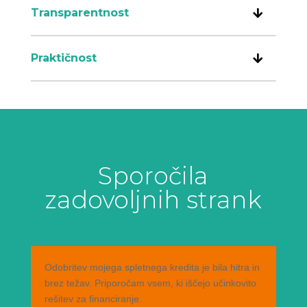
Transparentnost
Praktičnost
Sporočila
zadovoljnih strank
Odobritev mojega spletnega kredita je bila hitra in
brez težav. Priporočam vsem, ki iščejo učinkovito
rešitev za financiranje.