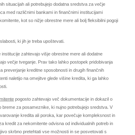
nih situacijah ali potrebujejo dodatna sredstva za večje
nca med različnimi bankami in finančnimi institucijami
mitente, kot so nižje obrestne mere ali bolj fleksibilni pogoji
abosti, ki jih je treba upoštevati.
 institucije zahtevajo višje obrestne mere ali dodatne
jajo večje tveganje. Prav tako lahko postopek pridobivanja
za preverjanje kreditne sposobnosti in drugih finančnih
ti naletijo na omejitve glede višine kredita, ki ga lahko
sti.
omitente
pogosto zahtevajo več dokumentacije in dokazil o
tno breme za posameznike, ki nujno potrebujejo sredstva. V
avarovanje kredita ali poroka, kar povečuje kompleksnost in
a kredit za nekomitente odvisna od individualnih potreb in
ljivo skrbno pretehtati vse možnosti in se posvetovati s