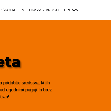
PIŠKOTKI
POLITIKA ZASEBNOSTI
PRIJAVA
eta
pridobite sredstva, ki jih
 pod ugodnimi pogoji in brez
tran!