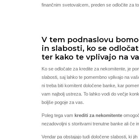
finančnim svetovalcem, preden se odločite za t
V tem podnaslovu bomo r
in slabosti, ko se odloča
ter kako te vplivajo na v
Ko se odločate za kredite za nekomitente, je p
slabosti, saj lahko te pomembno vplivajo na vašo
ni treba biti komitent določene banke, kar pomeni,
vam najbolj ustreza. To lahko vodi do večje ko
boljše pogoje za vas.
Poleg tega vam
krediti za nekomitente
omogočaj
nezadovoljni s storitvami trenutne banke ali če i
Vendar pa obstajajo tudi določene slabosti, ki ji