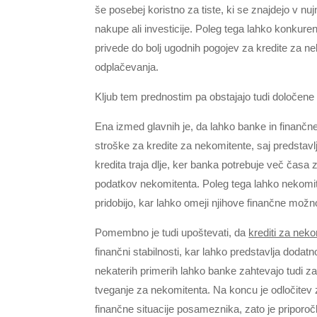
še posebej koristno za tiste, ki se znajdejo v nuj
nakupe ali investicije. Poleg tega lahko konkure
privede do bolj ugodnih pogojev za kredite za neko
odplačevanja.
Kljub tem prednostim pa obstajajo tudi določene sl
Ena izmed glavnih je, da lahko banke in finančne
stroške za kredite za nekomitente, saj predstavl
kredita traja dlje, ker banka potrebuje več časa 
podatkov nekomitenta. Poleg tega lahko nekomiten
pridobijo, kar lahko omeji njihove finančne možno
Pomembno je tudi upoštevati, da
krediti za nek
finančni stabilnosti, kar lahko predstavlja doda
nekaterih primerih lahko banke zahtevajo tudi z
tveganje za nekomitenta. Na koncu je odločitev z
finančne situacije posameznika, zato je priporoč