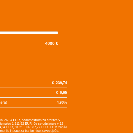
4000 €
€
239,74
€
0,65
mera)
4.90
%
šini 26,54 EUR, nadomestilom za storitve v
tojemalec 1.311,52 EUR, če se odplačuje v 12
94,64 EUR, 91,21 EUR, 87,77 EUR. EOM znaša
remenijo in zato za banko niso zavezujoče.