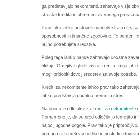
ga predstavljajo nekomitenti, zahtevajo višje o
stroške kredita in obremenitev vašega proračun
Prav tako lahko postopek odobritve traja dlje, s
sposobnosti in finančne zgodovine. To pomeni, d
nujno potrebujete sredstva.
Poleg tega lahko banke zahtevajo dodatna zavar
bližnje. Omejitve glede višine kredita, ki ga la
mogli pridobiti dovolj sredstev za svoje potrebe.
Krediti za nekomitente lahko prav tako zahtevajo 
lahko predstavlja dodatno breme in stres.
Na koncu je odločitev za
kredit za nekomitente
o
Pomembno je, da se pred odločitvijo temeljito inf
najbolj ugodne pogoje. Prav tako je priporočljiv
pomaga razumeti vse vidike in posledice tovrstne