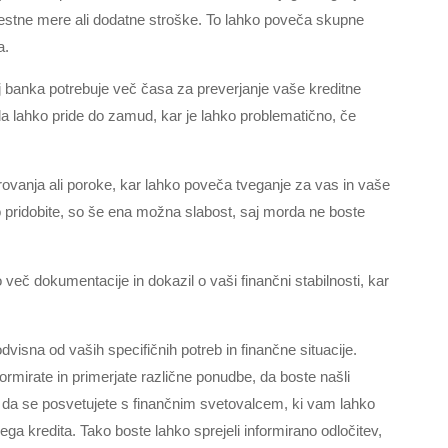
brestne mere ali dodatne stroške. To lahko poveča skupne
a.
aj banka potrebuje več časa za preverjanje vaše kreditne
a lahko pride do zamud, kar je lahko problematično, če
ovanja ali poroke, kar lahko poveča tveganje za vas in vaše
hko pridobite, so še ena možna slabost, saj morda ne boste
več dokumentacije in dokazil o vaši finančni stabilnosti, kar
dvisna od vaših specifičnih potreb in finančne situacije.
ormirate in primerjate različne ponudbe, da boste našli
o, da se posvetujete s finančnim svetovalcem, ki vam lahko
ga kredita. Tako boste lahko sprejeli informirano odločitev,