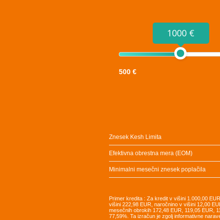
1000 €
500 €
Znesek Kesh Limita
Efektivna obrestna mera (EOM)
Minimalni mesečni znesek poplačila
Primer kredita : Za kredit v višini 1.000,00 E
višini 222,98 EUR, naročnino v višini 12,00 EU
mesečnih obrokih 172,48 EUR, 119,05 EUR, 
77,59%. Ta izračun je zgolj informativne narav