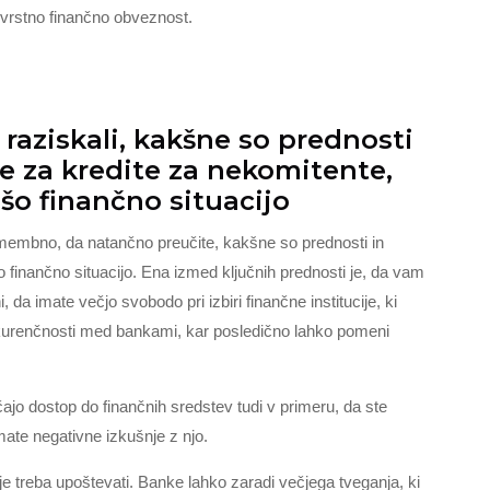
ovrstno finančno obveznost.
aziskali, kakšne so prednosti
te za kredite za nekomitente,
ašo finančno situacijo
omembno, da natančno preučite, kakšne so prednosti in
 finančno situacijo. Ena izmed ključnih prednosti je, da vam
 da imate večjo svobodo pri izbiri finančne institucije, ki
nkurenčnosti med bankami, kar posledično lahko pomeni
o dostop do finančnih sredstev tudi v primeru, da ste
mate negativne izkušnje z njo.
h je treba upoštevati. Banke lahko zaradi večjega tveganja, ki