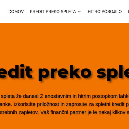
DOMOV
KREDIT PREKO SPLETA
HITRO POSOJILO
edit preko spl
 spleta že danes! Z enostavnim in hitrim postopkom lahko 
nke. Izkoristite priložnost in zaprosite za spletni kredit
trebnih zapletov. Vaš finančni partner je le nekaj klikov s