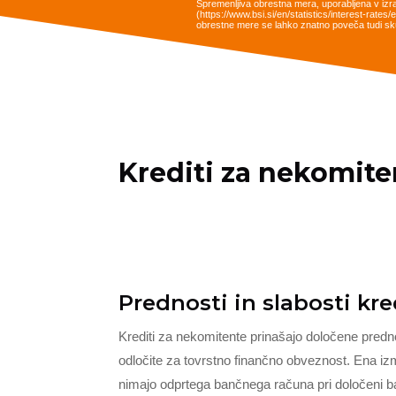
Spremenljiva obrestna mera, uporabljena v izr
(https://www.bsi.si/en/statistics/interest-rat
obrestne mere se lahko znatno poveča tudi sku
Krediti za nekomite
Prednosti in slabosti kr
Krediti za nekomitente prinašajo določene prednost
odločite za tovrstno finančno obveznost. Ena izm
nimajo odprtega bančnega računa pri določeni ban