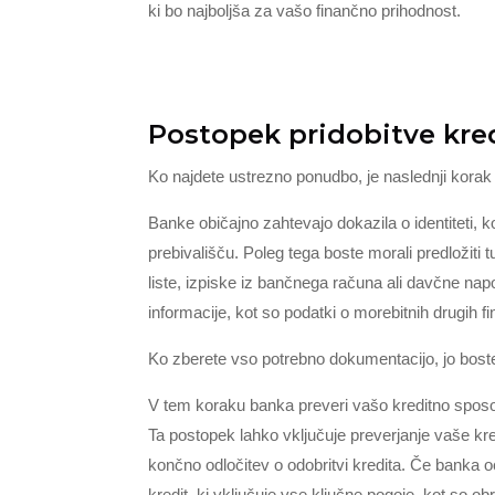
ki bo najboljša za vašo finančno prihodnost.
Postopek pridobitve kre
Ko najdete ustrezno ponudbo, je naslednji korak
Banke običajno zahtevajo dokazila o identiteti, ko
prebivališču. Poleg tega boste morali predložiti t
liste, izpiske iz bančnega računa ali davčne na
informacije, kot so podatki o morebitnih drugih f
Ko zberete vso potrebno dokumentacijo, jo boste mor
V tem koraku banka preveri vašo kreditno sposobn
Ta postopek lahko vključuje preverjanje vaše kre
končno odločitev o odobritvi kredita. Če banka 
kredit, ki vključuje vse ključne pogoje, kot so o