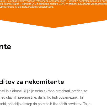
ačunu, je enaka vsoti vrednosti referenčne obrestne mere Evropske centralne banke za opera
es/ecb-interest-rates), trenutno 2% in fiksnega pribitka 2,9%. V primeru povečanja vrednosti 
pni znesek, ki ga mora plačati kreditojemalec.
nte
editov za nekomitente
i in slabosti, ki jih je treba skrbno pretehtati, preden se
ed glavnih prednosti je, da lahko tudi posamezniki, ki
ki, pridobijo dostop do potrebnih finančnih sredstev. To je