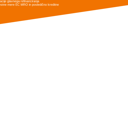
cije glavnega refinanciranja
obrestne mere EC MRO in posledično kreditne