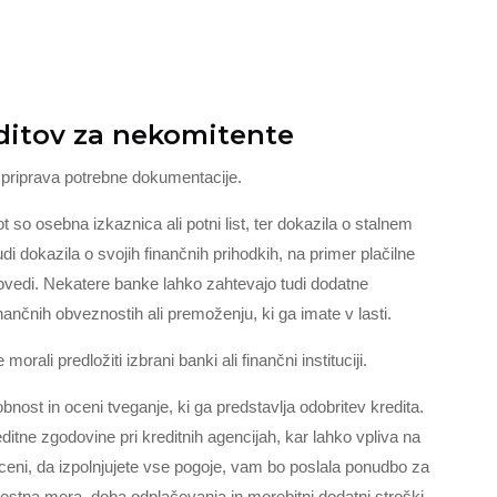
ditov za nekomitente
 priprava potrebne dokumentacije.
t so osebna izkaznica ali potni list, ter dokazila o stalnem
udi dokazila o svojih finančnih prihodkih, na primer plačilne
povedi. Nekatere banke lahko zahtevajo tudi dodatne
inančnih obveznostih ali premoženju, ki ga imate v lasti.
ali predložiti izbrani banki ali finančni instituciji.
ost in oceni tveganje, ki ga predstavlja odobritev kredita.
ditne zgodovine pri kreditnih agencijah, kar lahko vpliva na
oceni, da izpolnjujete vse pogoje, vam bo poslala ponudbo za
brestna mera, doba odplačevanja in morebitni dodatni stroški.