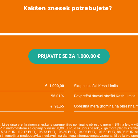
Kakšen znesek potrebujete?
PRIJAVITE SE ZA
1.000,00 €
€
1.000,00
Skupni stroški Kesh Limita
56,01
%
Povprečni dnevni stroški Kesh Limita
€
91,65
Obrestna mera (nominalna obrestna 
UR, ki se črpa v enkratnem znesku, s spremenljivo nominalno obrestno mero 4,9% na leto v vi
R in nadomestilom za črpanje v višini 50,00 EUR, je skupni znesek, ki ga mora plačati kredi
115,61 EUR, 112,17 EUR, 108,73 EUR, 105,30 EUR, 104,96 EUR, 101,52 EUR, 98,08 EUR, 
e in temelji na predpostavkah, veljavnih na dan tega informativnega izračuna, ki se lahko sp