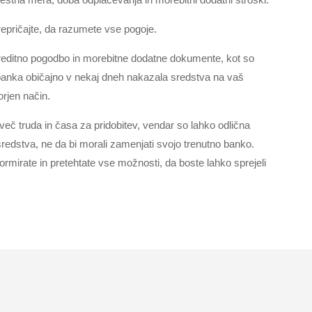
repričajte, da razumete vse pogoje.
 kreditno pogodbo in morebitne dodatne dokumente, kot so
banka običajno v nekaj dneh nakazala sredstva na vaš
orjen način.
več truda in časa za pridobitev, vendar so lahko odlična
 sredstva, ne da bi morali zamenjati svojo trenutno banko.
ormirate in pretehtate vse možnosti, da boste lahko sprejeli