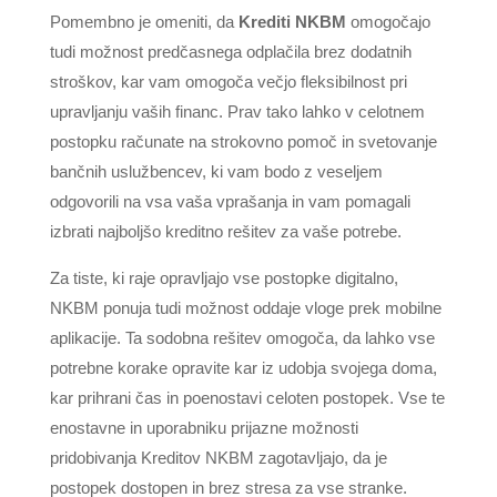
Pomembno je omeniti, da
Krediti NKBM
omogočajo
tudi možnost predčasnega odplačila brez dodatnih
stroškov, kar vam omogoča večjo fleksibilnost pri
upravljanju vaših financ. Prav tako lahko v celotnem
postopku računate na strokovno pomoč in svetovanje
bančnih uslužbencev, ki vam bodo z veseljem
odgovorili na vsa vaša vprašanja in vam pomagali
izbrati najboljšo kreditno rešitev za vaše potrebe.
Za tiste, ki raje opravljajo vse postopke digitalno,
NKBM ponuja tudi možnost oddaje vloge prek mobilne
aplikacije. Ta sodobna rešitev omogoča, da lahko vse
potrebne korake opravite kar iz udobja svojega doma,
kar prihrani čas in poenostavi celoten postopek. Vse te
enostavne in uporabniku prijazne možnosti
pridobivanja Kreditov NKBM zagotavljajo, da je
postopek dostopen in brez stresa za vse stranke.