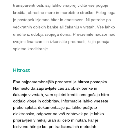
transparentnosti, saj lahko vnaprej vidite vse pogoje
kredita, obrestne mere in morebitne stroške. Poleg tega
je postopek izjemno hiter in enostaven. Ni potrebe po
večkratnih obiskih banke ali čakanju v vrstah. Vse lahko
uredite iz udobja svojega doma. Prevzemite nadzor nad
svojimi financami in izkoristite prednosti, ki jih ponuja
spletno kreditiranje.
Hitrost
Ena najpomembnejših prednosti je hitrost postopka.
Namesto da zapravljate čas za obisk banke in
čakanje v vrstah, vam spletni krediti omogočajo hitro
oddajo vloge in odobritev. Informacije lahko vnesete
preko spleta, dokumentacijo pa lahko pošljete
elektronsko, odgovor na vaš zahtevek pa je lahko
pripravljen v nekaj urah ali celo minutah, kar je
bistveno hitreje kot pri tradicionalnih metodah.