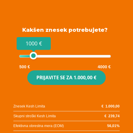
Kakšen znesek potrebujete?
1000 €
500 €
4000 €
PRIJAVITE SE ZA
1.000,00 €
Znesek Kesh Limita
€
1.000,00
Skupni stroški Kesh Limita
€
239,74
Efektivna obrestna mera (EOM)
56,01
%