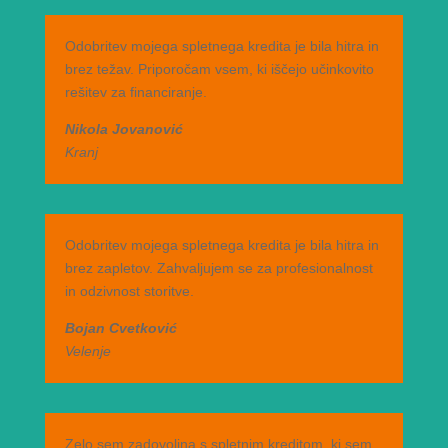
Odobritev mojega spletnega kredita je bila hitra in
brez težav. Priporočam vsem, ki iščejo učinkovito
rešitev za financiranje.
Nikola Jovanović
Kranj
Odobritev mojega spletnega kredita je bila hitra in
brez zapletov. Zahvaljujem se za profesionalnost
in odzivnost storitve.
Bojan Cvetković
Velenje
Zelo sem zadovoljna s spletnim kreditom, ki sem