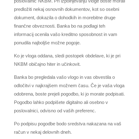
poslovalnic NKBM. Pri izpolnjevanju vloge boste morali
predložiti nekaj osnovnih dokumentov, kot so osebni
dokument, dokazila o dohodkih in morebitne druge
finančne obveznosti. Banka bo na podlagi teh
informacij ocenila vašo kreditno sposobnost in vam
ponudila najboljše možne pogoje.
Ko je vloga oddana, sledi postopek obdelave, ki je pri
NKBM običajno hiter in učinkovit.
Banka bo pregledala vašo vlogo in vas obvestila o
odločitvi v najkrajšem možnem času. Če je vaša vloga
odobrena, boste prejeli pogodbo, ki jo morate podpisati.
Pogodbo lahko podpišete digitalno ali osebno v
poslovalnici, odvisno od vaših preferenc.
Po podpisu pogodbe bodo sredstva nakazana na vaš
račun v nekaj delovnih dneh.