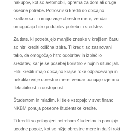
nakupov, kot so avtomobili, oprema za dom ali druge
osebne potrebe. Potrošniški krediti so običajno
kratkoročni in imajo višje obrestne mere, vendar
omogočajo hitro pridobitev potrebnih sredstev.
Za tiste, ki potrebujejo manjše zneske v krajšem času,
so hitri krediti odlična izbira. Ti krediti so zasnovani
tako, da omogočajo hitro odobritev in izplačilo
sredstev, kar je še posebej koristno v nujnih situacijah.
Hitri krediti imajo običajno krajše roke odplačevanja in
nekoliko višje obrestne mere, vendar ponujajo izjemno
fleksibilnost in dostopnost.
Študentom in mladim, ki šele vstopajo v svet financ,
NKBM ponuja posebne študentske kredite.
Ti krediti so prilagojeni potrebam študentov in ponujajo
ugodne pogoje, kot so nižje obrestne mere in daljši roki