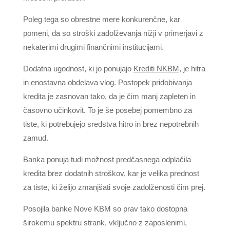
Poleg tega so obrestne mere konkurenčne, kar
pomeni, da so stroški zadolževanja nižji v primerjavi z
nekaterimi drugimi finančnimi institucijami.
Dodatna ugodnost, ki jo ponujajo
Krediti NKBM
, je hitra
in enostavna obdelava vlog. Postopek pridobivanja
kredita je zasnovan tako, da je čim manj zapleten in
časovno učinkovit. To je še posebej pomembno za
tiste, ki potrebujejo sredstva hitro in brez nepotrebnih
zamud.
Banka ponuja tudi možnost predčasnega odplačila
kredita brez dodatnih stroškov, kar je velika prednost
za tiste, ki želijo zmanjšati svoje zadolženosti čim prej.
Posojila banke Nove KBM so prav tako dostopna
širokemu spektru strank, vključno z zaposlenimi,