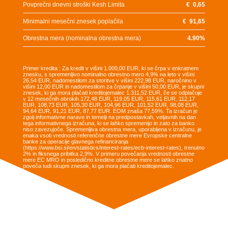
Povprečni dnevni stroški Kesh Limita
€
0,65
Minimalni mesečni znesek poplačila
€
91,65
Obrestna mera (nominalna obrestna mera)
4.90
%
Primer kredita : Za kredit v višini 1.000,00 EUR, ki se črpa v enkratnem
znesku, s spremenljivo nominalno obrestno mero 4,9% na leto v višini
26,54 EUR, nadomestilom za storitve v višini 222,98 EUR, naročnino v
višini 12,00 EUR in nadomestilom za črpanje v višini 50,00 EUR, je skupni
znesek, ki ga mora plačati kreditojemalec 1.311,52 EUR, če se odplačuje
v 12 mesečnih obrokih 172,48 EUR, 119,05 EUR, 115,61 EUR, 112,17
EUR, 108,73 EUR, 105,30 EUR, 104,96 EUR, 101,52 EUR, 98,08 EUR,
94,64 EUR, 91,21 EUR, 87,77 EUR. EOM znaša 77,59%. Ta izračun je
zgolj informativne narave in temelji na predpostavkah, veljavnih na dan
tega informativnega izračuna, ki se lahko spremenijo in zato za banko
niso zavezujoče. Spremenljiva obrestna mera, uporabljena v izračunu, je
enaka vsoti vrednosti referenčne obrestne mere Evropske centralne
banke za operacije glavnega refinanciranja
(https://www.bsi.si/en/statistics/interest-rates/ecb-interest-rates), trenutno
2% in fiksnega pribitka 2,9%. V primeru povečanja vrednosti obrestne
mere EC MRO in posledično kreditne obrestne mere se lahko znatno
poveča tudi skupni znesek, ki ga mora plačati kreditojemalec.