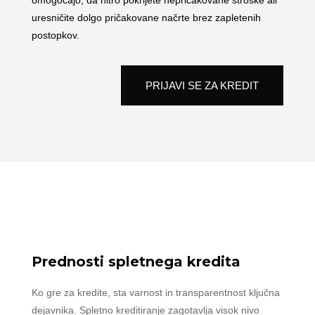
omogočajo, da hitro pokrijete nepričakovane stroške ali
uresničite dolgo pričakovane načrte brez zapletenih
postopkov.
PRIJAVI SE ZA KREDIT
Prednosti spletnega kredita
Ko gre za kredite, sta varnost in transparentnost ključna
dejavnika. Spletno kreditiranje zagotavlja visok nivo