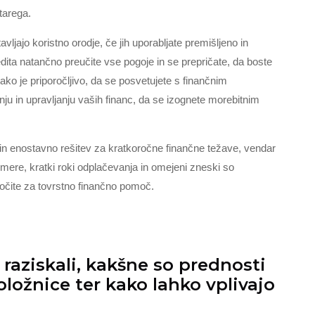
starega.
avljajo koristno orodje, če jih uporabljate premišljeno in
a natančno preučite vse pogoje in se prepričate, da boste
ko je priporočljivo, da se posvetujete s finančnim
u in upravljanju vaših financ, da se izognete morebitnim
o in enostavno rešitev za kratkoročne finančne težave, vendar
e mere, kratki roki odplačevanja in omejeni zneski so
dločite za tovrstno finančno pomoč.
aziskali, kakšne so prednosti
oložnice ter kako lahko vplivajo