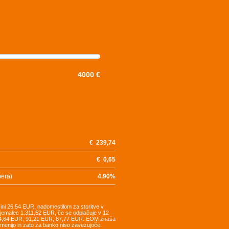
4000 €
€
239,74
€
0,65
mera)
4.90
%
šini 26,54 EUR, nadomestilom za storitve v
tojemalec 1.311,52 EUR, če se odplačuje v 12
94,64 EUR, 91,21 EUR, 87,77 EUR. EOM znaša
remenijo in zato za banko niso zavezujoče.