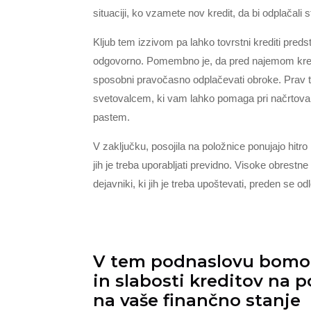
situaciji, ko vzamete nov kredit, da bi odplačali 
Kljub tem izzivom pa lahko tovrstni krediti predst
odgovorno. Pomembno je, da pred najemom kredit
sposobni pravočasno odplačevati obroke. Prav ta
svetovalcem, ki vam lahko pomaga pri načrtovanj
pastem.
V zaključku, posojila na položnice ponujajo hitr
jih je treba uporabljati previdno. Visoke obrestn
dejavniki, ki jih je treba upoštevati, preden se o
V tem podnaslovu bomo r
in slabosti kreditov na p
na vaše finančno stanje