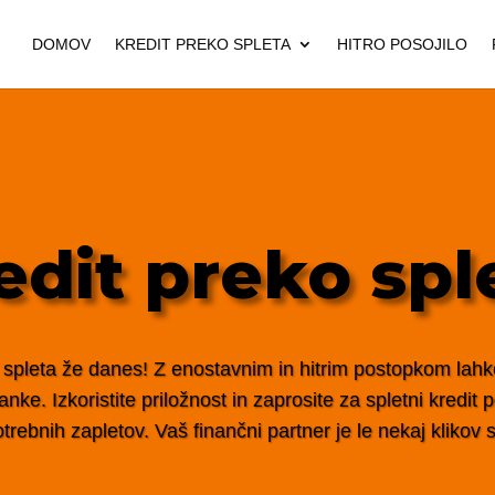
DOMOV
KREDIT PREKO SPLETA
HITRO POSOJILO
edit preko spl
 spleta že danes! Z enostavnim in hitrim postopkom lahko 
nke. Izkoristite priložnost in zaprosite za spletni kredit
trebnih zapletov. Vaš finančni partner je le nekaj klikov s