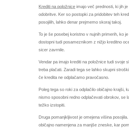
Krediti na položnice
imajo več prednosti, ki jih je
odobritve. Ker so postopki za pridobitev teh kred
posojilih, lahko denar prejmemo skoraj takoj.
To je še posebej koristno v nujnih primerih, ko je
dostopni tudi posameznikom z nižjo kreditno ocen
sicer zavrnile.
Vendar pa imajo krediti na položnice tudi svoje s
treba plačati. Zaradi tega se lahko skupni stroški
če kredita ne odplačamo pravočasno.
Poleg tega so roki za odplačilo običajno krajši, 
nismo sposobni redno odplačevati obrokov, se l
težko izstopiti.
Druga pomanjkljivost je omejena višina posojila. 
običajno namenjena za manjše zneske, kar pome