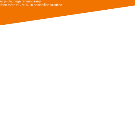
cije glavnega refinanciranja
obrestne mere EC MRO in posledično kreditne