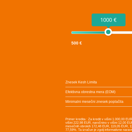
1000 €
500 €
Znesek Kesh Limita
Efektivna obrestna mera (EOM)
Minimalni mesečni znesek poplačila
Primer kredita : Za kredit v višini 1.000,00 E
višini 222,98 EUR, naročnino v višini 12,00 EU
mesečnih obrokih 172,48 EUR, 119,05 EUR, 
77,59%. Ta izračun je zgolj informativne narav