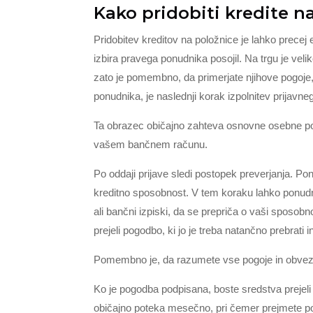
Kako pridobiti kredite n
Pridobitev kreditov na položnice je lahko precej
izbira pravega ponudnika posojil. Na trgu je veliko 
zato je pomembno, da primerjate njihove pogoje
ponudnika, je naslednji korak izpolnitev prijavn
Ta obrazec običajno zahteva osnovne osebne poda
vašem bančnem računu.
Po oddaji prijave sledi postopek preverjanja. Pon
kreditno sposobnost. V tem koraku lahko ponudn
ali bančni izpiski, da se prepriča o vaši sposobn
prejeli pogodbo, ki jo je treba natančno prebrati i
Pomembno je, da razumete vse pogoje in obvez
Ko je pogodba podpisana, boste sredstva prejeli
običajno poteka mesečno, pri čemer prejmete pol