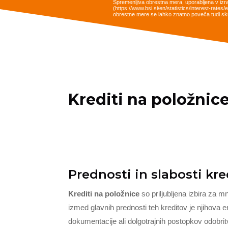
Spremenljiva obrestna mera, uporabljena v izr
(https://www.bsi.si/en/statistics/interest-rat
obrestne mere se lahko znatno poveča tudi sku
Krediti na položnic
Prednosti in slabosti kr
Krediti na položnice
so priljubljena izbira za 
izmed glavnih prednosti teh kreditov je njihov
dokumentacije ali dolgotrajnih postopkov odobri