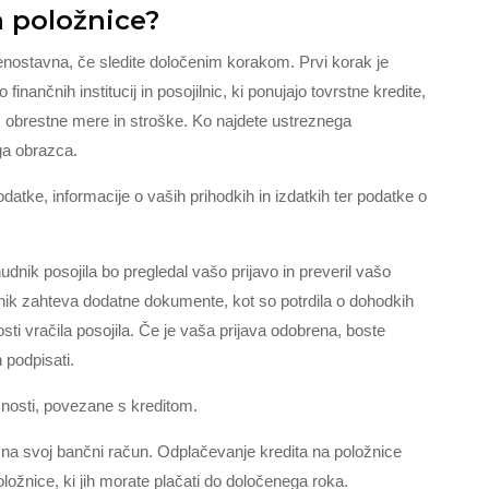
a položnice?
 enostavna, če sledite določenim korakom. Prvi korak je
finančnih institucij in posojilnic, ki ponujajo tovrstne kredite,
, obrestne mere in stroške. Ko najdete ustreznega
ega obrazca.
tke, informacije o vaših prihodkih in izdatkih ter podatke o
udnik posojila bo pregledal vašo prijavo in preveril vašo
ik zahteva dodatne dokumente, kot so potrdila o dohodkih
osti vračila posojila. Če je vaša prijava odobrena, boste
n podpisati.
nosti, povezane s kreditom.
 na svoj bančni račun. Odplačevanje kredita na položnice
ožnice, ki jih morate plačati do določenega roka.