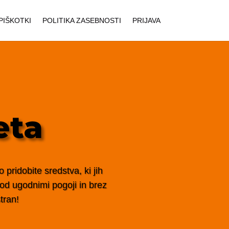
PIŠKOTKI
POLITIKA ZASEBNOSTI
PRIJAVA
eta
pridobite sredstva, ki jih
 pod ugodnimi pogoji in brez
tran!