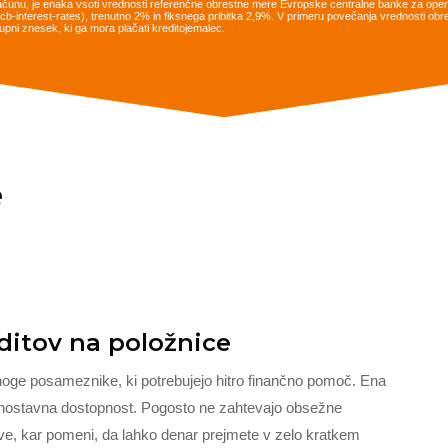
ačunu, je enaka vsoti vrednosti referenčne obrestne mere Evropske centralne banke za opera
es/ecb-interest-rates), trenutno 2% in fiksnega pribitka 2,9%. V primeru povečanja vrednosti 
pni znesek, ki ga mora plačati kreditojemalec.
e
editov na položnice
mnoge posameznike, ki potrebujejo hitro finančno pomoč. Ena
a enostavna dostopnost. Pogosto ne zahtevajo obsežne
tve, kar pomeni, da lahko denar prejmete v zelo kratkem