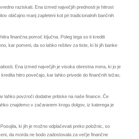
 vredno raziskati. Ena izmed največjih prednosti je hitrost
itov običajno manj zapleteni kot pri tradicionalnih bančnih
 hitra finančna pomoč ključna. Poleg tega so ti krediti
o, kar pomeni, da so lahko rešitev za tiste, ki bi jih banke
labosti. Ena izmed največjih je visoka obrestna mera, ki jo je
 kredita hitro povečajo, kar lahko privede do finančnih težav,
kar lahko povzroči dodatne pritiske na naše finance. Če
ahko znajdemo v začaranem krogu dolgov, iz katerega je
Posojila, ki jih je možno odplačevati preko položnic, so
ni, da morda ne bodo zadostovala za večje finančne