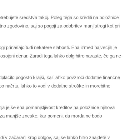
otrebujete sredstva takoj. Poleg tega so krediti na položnice
itno zgodovino, saj so pogoji za odobritev manj strogi kot pri
ogi prinašajo tudi nekatere slabosti. Ena izmed največjih je
osojeni denar. Zaradi tega lahko dolg hitro naraste, če ga ne
plačilo pogosto krajši, kar lahko povzroči dodatne finančne
po načrtu, lahko to vodi v dodatne stroške in morebitne
nja je še ena pomanjkljivost kreditov na položnice njihova
ni za manjše zneske, kar pomeni, da morda ne bodo
i v začarani krog dolgov, saj se lahko hitro znajdete v