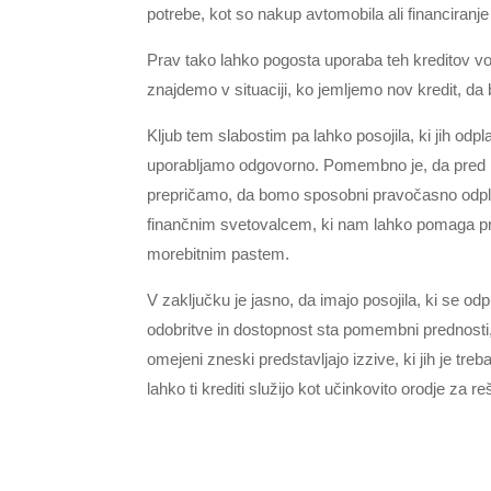
potrebe, kot so nakup avtomobila ali financiranje
Prav tako lahko pogosta uporaba teh kreditov vod
znajdemo v situaciji, ko jemljemo nov kredit, da 
Kljub tem slabostim pa lahko posojila, ki jih odp
uporabljamo odgovorno. Pomembno je, da pred 
prepričamo, da bomo sposobni pravočasno odplač
finančnim svetovalcem, ki nam lahko pomaga pri
morebitnim pastem.
V zaključku je jasno, da imajo posojila, ki se odp
odobritve in dostopnost sta pomembni prednosti,
omejeni zneski predstavljajo izzive, ki jih je tr
lahko ti krediti služijo kot učinkovito orodje za 