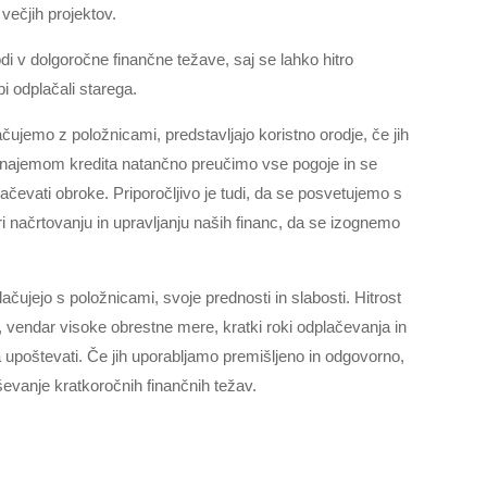
 večjih projektov.
i v dolgoročne finančne težave, saj se lahko hitro
bi odplačali starega.
lačujemo z položnicami, predstavljajo koristno orodje, če jih
najemom kredita natančno preučimo vse pogoje in se
evati obroke. Priporočljivo je tudi, da se posvetujemo s
 načrtovanju in upravljanju naših financ, da se izognemo
lačujejo s položnicami, svoje prednosti in slabosti. Hitrost
 vendar visoke obrestne mere, kratki roki odplačevanja in
eba upoštevati. Če jih uporabljamo premišljeno in odgovorno,
reševanje kratkoročnih finančnih težav.