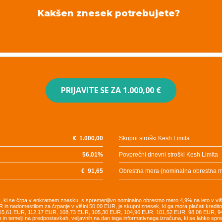
Kakšen znesek potrebujete?
PRIJAVITE SE ZA
1.000,00 €
€
1.000,00
Skupni stroški Kesh Limita
56,01
%
Povprečni dnevni stroški Kesh Limita
€
91,65
Obrestna mera (nominalna obrestna 
UR, ki se črpa v enkratnem znesku, s spremenljivo nominalno obrestno mero 4,9% na leto v vi
R in nadomestilom za črpanje v višini 50,00 EUR, je skupni znesek, ki ga mora plačati kredi
115,61 EUR, 112,17 EUR, 108,73 EUR, 105,30 EUR, 104,96 EUR, 101,52 EUR, 98,08 EUR, 
e in temelji na predpostavkah, veljavnih na dan tega informativnega izračuna, ki se lahko sp