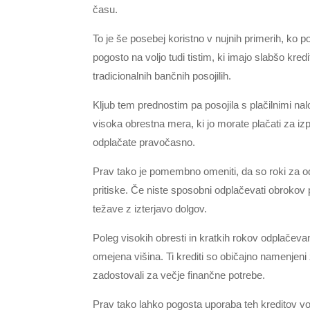
času.
To je še posebej koristno v nujnih primerih, ko p
pogosto na voljo tudi tistim, ki imajo slabšo kred
tradicionalnih bančnih posojilih.
Kljub tem prednostim pa posojila s plačilnimi nal
visoka obrestna mera, ki jo morate plačati za izp
odplačate pravočasno.
Prav tako je pomembno omeniti, da so roki za od
pritiske. Če niste sposobni odplačevati obrokov 
težave z izterjavo dolgov.
Poleg visokih obresti in kratkih rokov odplačeva
omejena višina. Ti krediti so običajno namenje
zadostovali za večje finančne potrebe.
Prav tako lahko pogosta uporaba teh kreditov vod