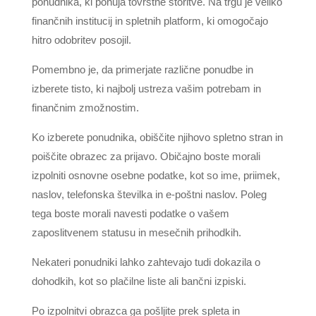
ponudnika, ki ponuja tovrstne storitve. Na trgu je veliko
finančnih institucij in spletnih platform, ki omogočajo
hitro odobritev posojil.
Pomembno je, da primerjate različne ponudbe in
izberete tisto, ki najbolj ustreza vašim potrebam in
finančnim zmožnostim.
Ko izberete ponudnika, obiščite njihovo spletno stran in
poiščite obrazec za prijavo. Običajno boste morali
izpolniti osnovne osebne podatke, kot so ime, priimek,
naslov, telefonska številka in e-poštni naslov. Poleg
tega boste morali navesti podatke o vašem
zaposlitvenem statusu in mesečnih prihodkih.
Nekateri ponudniki lahko zahtevajo tudi dokazila o
dohodkih, kot so plačilne liste ali bančni izpiski.
Po izpolnitvi obrazca ga pošljite prek spleta in