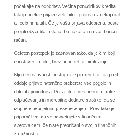
počakajte na odobritev. Večina ponudnikov kredita
takoj obdeluje prijave zelo hitro, pogosto v nekaj urah
ali celo minutah. Če je vaša prijava odobrena, boste
prejeli obvestilo in denar bo nakazan na vaš bančni
račun.
Celoten postopek je zasnovan tako, da je čim bolj
enostaven in hiter, brez nepotrebne birokracije.
Kljub enostavnosti postopka je pomembno, da pred
oddajo prijave natančno preberete vse pogoje in
določila ponudnika. Preverite obrestne mere, roke
odplačevanja in morebitne dodatne stroške, da se
izognete neprijetnim presenečenjem. Prav tako je
priporočljivo, da se posvetujete s finančnim
svetovalcem, če niste prepričani o svojih finančnih
zmožnostih.