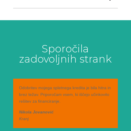
Sporočila
zadovoljnih strank
Odobritev mojega spletnega kredita je bila hitra in
brez težav. Priporočam vsem, ki iščejo učinkovito
rešitev za financiranje.
Nikola Jovanović
Kranj