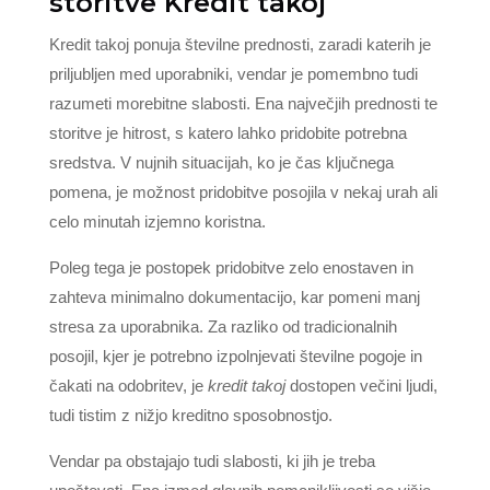
storitve Kredit takoj
Kredit takoj ponuja številne prednosti, zaradi katerih je
priljubljen med uporabniki, vendar je pomembno tudi
razumeti morebitne slabosti. Ena največjih prednosti te
storitve je hitrost, s katero lahko pridobite potrebna
sredstva. V nujnih situacijah, ko je čas ključnega
pomena, je možnost pridobitve posojila v nekaj urah ali
celo minutah izjemno koristna.
Poleg tega je postopek pridobitve zelo enostaven in
zahteva minimalno dokumentacijo, kar pomeni manj
stresa za uporabnika. Za razliko od tradicionalnih
posojil, kjer je potrebno izpolnjevati številne pogoje in
čakati na odobritev, je
kredit takoj
dostopen večini ljudi,
tudi tistim z nižjo kreditno sposobnostjo.
Vendar pa obstajajo tudi slabosti, ki jih je treba