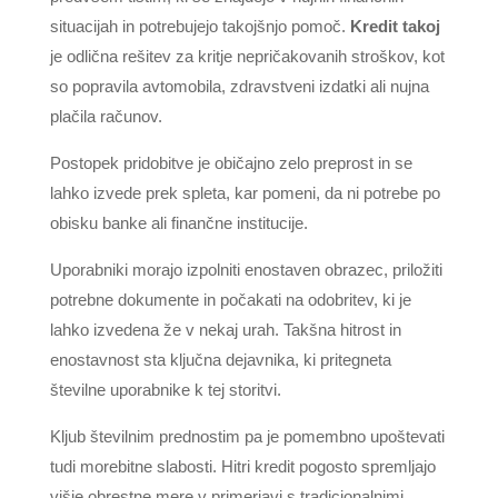
situacijah in potrebujejo takojšnjo pomoč.
Kredit takoj
je odlična rešitev za kritje nepričakovanih stroškov, kot
so popravila avtomobila, zdravstveni izdatki ali nujna
plačila računov.
Postopek pridobitve je običajno zelo preprost in se
lahko izvede prek spleta, kar pomeni, da ni potrebe po
obisku banke ali finančne institucije.
Uporabniki morajo izpolniti enostaven obrazec, priložiti
potrebne dokumente in počakati na odobritev, ki je
lahko izvedena že v nekaj urah. Takšna hitrost in
enostavnost sta ključna dejavnika, ki pritegneta
številne uporabnike k tej storitvi.
Kljub številnim prednostim pa je pomembno upoštevati
tudi morebitne slabosti. Hitri kredit pogosto spremljajo
višje obrestne mere v primerjavi s tradicionalnimi