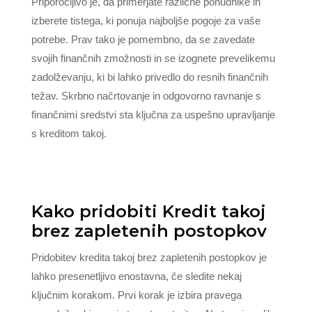
Priporočljivo je, da primerjate različne ponudnike in
izberete tistega, ki ponuja najboljše pogoje za vaše
potrebe. Prav tako je pomembno, da se zavedate
svojih finančnih zmožnosti in se izognete prevelikemu
zadolževanju, ki bi lahko privedlo do resnih finančnih
težav. Skrbno načrtovanje in odgovorno ravnanje s
finančnimi sredstvi sta ključna za uspešno upravljanje
s kreditom takoj.
Kako pridobiti Kredit takoj
brez zapletenih postopkov
Pridobitev kredita takoj brez zapletenih postopkov je
lahko presenetljivo enostavna, če sledite nekaj
ključnim korakom. Prvi korak je izbira pravega