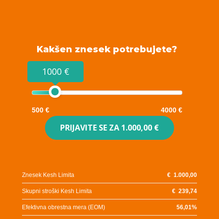
Kakšen znesek potrebujete?
1000 €
500 €
4000 €
PRIJAVITE SE ZA
1.000,00 €
Znesek Kesh Limita
€
1.000,00
Skupni stroški Kesh Limita
€
239,74
Efektivna obrestna mera (EOM)
56,01
%