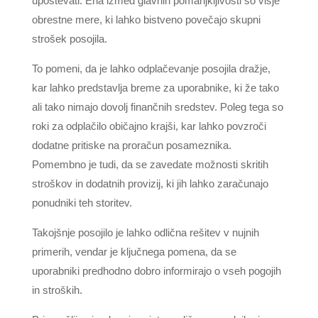
upoštevati. Ena izmed glavnih pomanjkljivosti so višje
obrestne mere, ki lahko bistveno povečajo skupni
strošek posojila.
To pomeni, da je lahko odplačevanje posojila dražje,
kar lahko predstavlja breme za uporabnike, ki že tako
ali tako nimajo dovolj finančnih sredstev. Poleg tega so
roki za odplačilo običajno krajši, kar lahko povzroči
dodatne pritiske na proračun posameznika.
Pomembno je tudi, da se zavedate možnosti skritih
stroškov in dodatnih provizij, ki jih lahko zaračunajo
ponudniki teh storitev.
Takojšnje posojilo je lahko odlična rešitev v nujnih
primerih, vendar je ključnega pomena, da se
uporabniki predhodno dobro informirajo o vseh pogojih
in stroških.