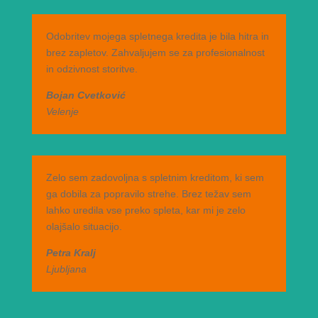
Odobritev mojega spletnega kredita je bila hitra in
brez zapletov. Zahvaljujem se za profesionalnost
in odzivnost storitve.
Bojan Cvetković
Velenje
Zelo sem zadovoljna s spletnim kreditom, ki sem
ga dobila za popravilo strehe. Brez težav sem
lahko uredila vse preko spleta, kar mi je zelo
olajšalo situacijo.
Petra Kralj
Ljubljana