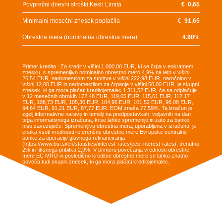
Povprečni dnevni stroški Kesh Limita
€
0,65
Minimalni mesečni znesek poplačila
€
91,65
Obrestna mera (nominalna obrestna mera)
4.90
%
Primer kredita : Za kredit v višini 1.000,00 EUR, ki se črpa v enkratnem
znesku, s spremenljivo nominalno obrestno mero 4,9% na leto v višini
26,54 EUR, nadomestilom za storitve v višini 222,98 EUR, naročnino v
višini 12,00 EUR in nadomestilom za črpanje v višini 50,00 EUR, je skupni
znesek, ki ga mora plačati kreditojemalec 1.311,52 EUR, če se odplačuje
v 12 mesečnih obrokih 172,48 EUR, 119,05 EUR, 115,61 EUR, 112,17
EUR, 108,73 EUR, 105,30 EUR, 104,96 EUR, 101,52 EUR, 98,08 EUR,
94,64 EUR, 91,21 EUR, 87,77 EUR. EOM znaša 77,59%. Ta izračun je
zgolj informativne narave in temelji na predpostavkah, veljavnih na dan
tega informativnega izračuna, ki se lahko spremenijo in zato za banko
niso zavezujoče. Spremenljiva obrestna mera, uporabljena v izračunu, je
enaka vsoti vrednosti referenčne obrestne mere Evropske centralne
banke za operacije glavnega refinanciranja
(https://www.bsi.si/en/statistics/interest-rates/ecb-interest-rates), trenutno
2% in fiksnega pribitka 2,9%. V primeru povečanja vrednosti obrestne
mere EC MRO in posledično kreditne obrestne mere se lahko znatno
poveča tudi skupni znesek, ki ga mora plačati kreditojemalec.