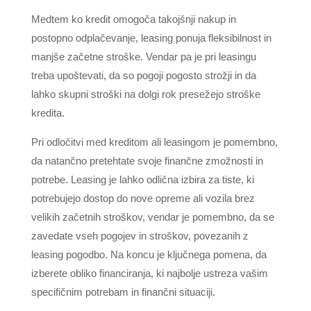
Medtem ko kredit omogoča takojšnji nakup in
postopno odplačevanje, leasing ponuja fleksibilnost in
manjše začetne stroške. Vendar pa je pri leasingu
treba upoštevati, da so pogoji pogosto strožji in da
lahko skupni stroški na dolgi rok presežejo stroške
kredita.
Pri odločitvi med kreditom ali leasingom je pomembno,
da natančno pretehtate svoje finančne zmožnosti in
potrebe. Leasing je lahko odlična izbira za tiste, ki
potrebujejo dostop do nove opreme ali vozila brez
velikih začetnih stroškov, vendar je pomembno, da se
zavedate vseh pogojev in stroškov, povezanih z
leasing pogodbo. Na koncu je ključnega pomena, da
izberete obliko financiranja, ki najbolje ustreza vašim
specifičnim potrebam in finančni situaciji.