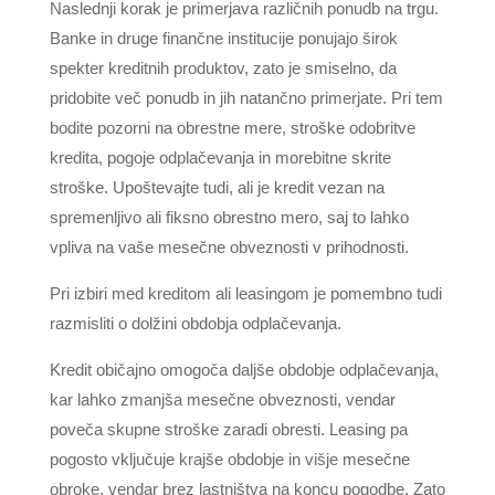
Naslednji korak je primerjava različnih ponudb na trgu.
Banke in druge finančne institucije ponujajo širok
spekter kreditnih produktov, zato je smiselno, da
pridobite več ponudb in jih natančno primerjate. Pri tem
bodite pozorni na obrestne mere, stroške odobritve
kredita, pogoje odplačevanja in morebitne skrite
stroške. Upoštevajte tudi, ali je kredit vezan na
spremenljivo ali fiksno obrestno mero, saj to lahko
vpliva na vaše mesečne obveznosti v prihodnosti.
Pri izbiri med kreditom ali leasingom je pomembno tudi
razmisliti o dolžini obdobja odplačevanja.
Kredit običajno omogoča daljše obdobje odplačevanja,
kar lahko zmanjša mesečne obveznosti, vendar
poveča skupne stroške zaradi obresti. Leasing pa
pogosto vključuje krajše obdobje in višje mesečne
obroke, vendar brez lastništva na koncu pogodbe. Zato