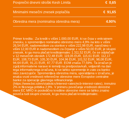
Povprečni dnevni stroški Kesh Limita
€
0,65
Minimalni mesečni znesek poplačila
€
91,65
Obrestna mera (nominalna obrestna mera)
4.90
%
Primer kredita : Za kredit v višini 1.000,00 EUR, ki se črpa v enkratnem
znesku, s spremenljivo nominalno obrestno mero 4,9% na leto v višini
26,54 EUR, nadomestilom za storitve v višini 222,98 EUR, naročnino v
višini 12,00 EUR in nadomestilom za črpanje v višini 50,00 EUR, je skupni
znesek, ki ga mora plačati kreditojemalec 1.311,52 EUR, če se odplačuje
v 12 mesečnih obrokih 172,48 EUR, 119,05 EUR, 115,61 EUR, 112,17
EUR, 108,73 EUR, 105,30 EUR, 104,96 EUR, 101,52 EUR, 98,08 EUR,
94,64 EUR, 91,21 EUR, 87,77 EUR. EOM znaša 77,59%. Ta izračun je
zgolj informativne narave in temelji na predpostavkah, veljavnih na dan
tega informativnega izračuna, ki se lahko spremenijo in zato za banko
niso zavezujoče. Spremenljiva obrestna mera, uporabljena v izračunu, je
enaka vsoti vrednosti referenčne obrestne mere Evropske centralne
banke za operacije glavnega refinanciranja
(https://www.bsi.si/en/statistics/interest-rates/ecb-interest-rates), trenutno
2% in fiksnega pribitka 2,9%. V primeru povečanja vrednosti obrestne
mere EC MRO in posledično kreditne obrestne mere se lahko znatno
poveča tudi skupni znesek, ki ga mora plačati kreditojemalec.