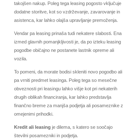
takojšen nakup. Poleg tega leasing pogosto vključuje
dodatne storitve, kot so vzdrževanje, zavarovanje in
asistenca, kar lahko olajša upravljanje premoženja.
Vendar pa leasing prinaša tudi nekatere slabosti. Ena
izmed glavnih pomanjkljivosti je, da po izteku leasing
pogodbe običajno ne postanete lastnik opreme ali
vozila.
To pomeni, da morate bodisi skleniti novo pogodbo ali
pa vrniti predmet leasinga. Poleg tega so mesečne
obveznosti pri leasingu lahko višje kot pri nekaterih
drugih oblikah financiranja, kar lahko predstavlja
finančno breme za manjša podjetja ali posameznike z
omejenimi prihodki.
Kredit ali leasing
je dilema, s katero se soočajo
številni posamezniki in podjetja.