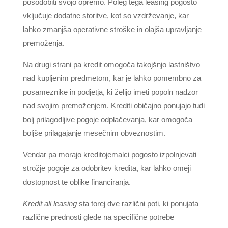
posodobiti svojo opremo. Poleg tega leasing pogosto
vključuje dodatne storitve, kot so vzdrževanje, kar
lahko zmanjša operativne stroške in olajša upravljanje
premoženja.
Na drugi strani pa kredit omogoča takojšnjo lastništvo
nad kupljenim predmetom, kar je lahko pomembno za
posameznike in podjetja, ki želijo imeti popoln nadzor
nad svojim premoženjem. Krediti običajno ponujajo tudi
bolj prilagodljive pogoje odplačevanja, kar omogoča
boljše prilagajanje mesečnim obveznostim.
Vendar pa morajo kreditojemalci pogosto izpolnjevati
strožje pogoje za odobritev kredita, kar lahko omeji
dostopnost te oblike financiranja.
Kredit ali leasing
sta torej dve različni poti, ki ponujata
različne prednosti glede na specifične potrebe