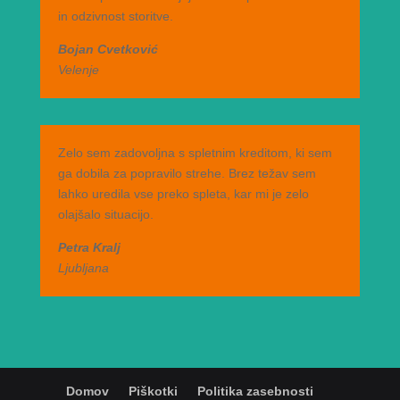
in odzivnost storitve.
Bojan Cvetković
Velenje
Zelo sem zadovoljna s spletnim kreditom, ki sem
ga dobila za popravilo strehe. Brez težav sem
lahko uredila vse preko spleta, kar mi je zelo
olajšalo situacijo.
Petra Kralj
Ljubljana
Domov
Piškotki
Politika zasebnosti