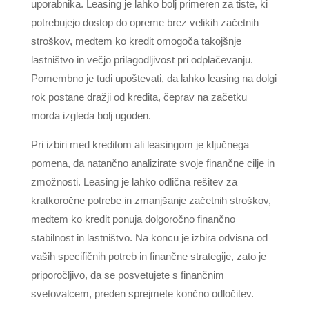
uporabnika. Leasing je lahko bolj primeren za tiste, ki
potrebujejo dostop do opreme brez velikih začetnih
stroškov, medtem ko kredit omogoča takojšnje
lastništvo in večjo prilagodljivost pri odplačevanju.
Pomembno je tudi upoštevati, da lahko leasing na dolgi
rok postane dražji od kredita, čeprav na začetku
morda izgleda bolj ugoden.
Pri izbiri med kreditom ali leasingom je ključnega
pomena, da natančno analizirate svoje finančne cilje in
zmožnosti. Leasing je lahko odlična rešitev za
kratkoročne potrebe in zmanjšanje začetnih stroškov,
medtem ko kredit ponuja dolgoročno finančno
stabilnost in lastništvo. Na koncu je izbira odvisna od
vaših specifičnih potreb in finančne strategije, zato je
priporočljivo, da se posvetujete s finančnim
svetovalcem, preden sprejmete končno odločitev.