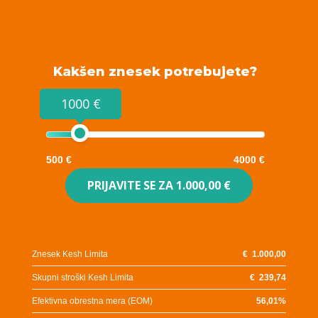
Kakšen znesek potrebujete?
1000 €
500 €
4000 €
PRIJAVITE SE ZA
1.000,00 €
Znesek Kesh Limita
€
1.000,00
Skupni stroški Kesh Limita
€
239,74
Efektivna obrestna mera (EOM)
56,01
%