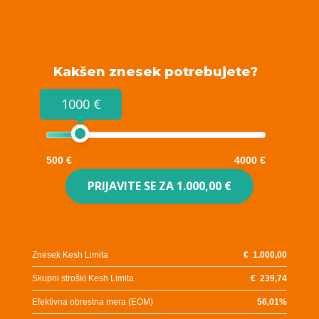
Kakšen znesek potrebujete?
1000 €
500 €
4000 €
PRIJAVITE SE ZA
1.000,00 €
Znesek Kesh Limita
€
1.000,00
Skupni stroški Kesh Limita
€
239,74
Efektivna obrestna mera (EOM)
56,01
%