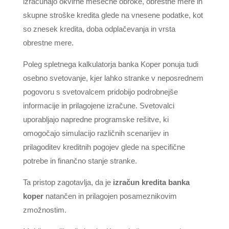
izračunajo okvirne mesečne obroke, obrestne mere in
skupne stroške kredita glede na vnesene podatke, kot
so znesek kredita, doba odplačevanja in vrsta
obrestne mere.
Poleg spletnega kalkulatorja banka Koper ponuja tudi
osebno svetovanje, kjer lahko stranke v neposrednem
pogovoru s svetovalcem pridobijo podrobnejše
informacije in prilagojene izračune. Svetovalci
uporabljajo napredne programske rešitve, ki
omogočajo simulacijo različnih scenarijev in
prilagoditev kreditnih pogojev glede na specifične
potrebe in finančno stanje stranke.
Ta pristop zagotavlja, da je
izračun kredita banka
koper
natančen in prilagojen posameznikovim
zmožnostim.