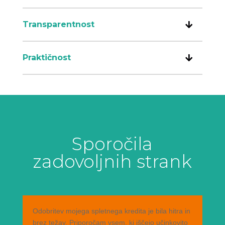
Transparentnost
Praktičnost
Sporočila
zadovoljnih strank
Odobritev mojega spletnega kredita je bila hitra in
brez težav. Priporočam vsem, ki iščejo učinkovito