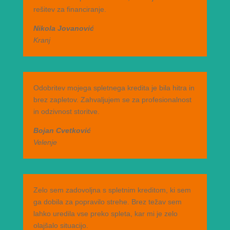
rešitev za financiranje.
Nikola Jovanović
Kranj
Odobritev mojega spletnega kredita je bila hitra in
brez zapletov. Zahvaljujem se za profesionalnost
in odzivnost storitve.
Bojan Cvetković
Velenje
Zelo sem zadovoljna s spletnim kreditom, ki sem
ga dobila za popravilo strehe. Brez težav sem
lahko uredila vse preko spleta, kar mi je zelo
olajšalo situacijo.