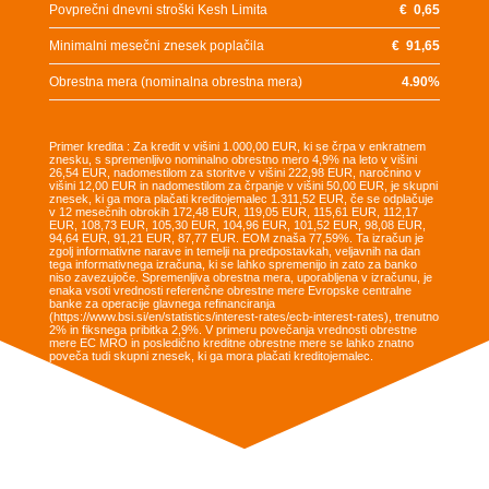
Povprečni dnevni stroški Kesh Limita
€
0,65
Minimalni mesečni znesek poplačila
€
91,65
Obrestna mera (nominalna obrestna mera)
4.90
%
Primer kredita : Za kredit v višini 1.000,00 EUR, ki se črpa v enkratnem
znesku, s spremenljivo nominalno obrestno mero 4,9% na leto v višini
26,54 EUR, nadomestilom za storitve v višini 222,98 EUR, naročnino v
višini 12,00 EUR in nadomestilom za črpanje v višini 50,00 EUR, je skupni
znesek, ki ga mora plačati kreditojemalec 1.311,52 EUR, če se odplačuje
v 12 mesečnih obrokih 172,48 EUR, 119,05 EUR, 115,61 EUR, 112,17
EUR, 108,73 EUR, 105,30 EUR, 104,96 EUR, 101,52 EUR, 98,08 EUR,
94,64 EUR, 91,21 EUR, 87,77 EUR. EOM znaša 77,59%. Ta izračun je
zgolj informativne narave in temelji na predpostavkah, veljavnih na dan
tega informativnega izračuna, ki se lahko spremenijo in zato za banko
niso zavezujoče. Spremenljiva obrestna mera, uporabljena v izračunu, je
enaka vsoti vrednosti referenčne obrestne mere Evropske centralne
banke za operacije glavnega refinanciranja
(https://www.bsi.si/en/statistics/interest-rates/ecb-interest-rates), trenutno
2% in fiksnega pribitka 2,9%. V primeru povečanja vrednosti obrestne
mere EC MRO in posledično kreditne obrestne mere se lahko znatno
poveča tudi skupni znesek, ki ga mora plačati kreditojemalec.