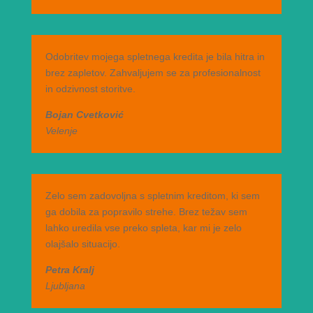
Odobritev mojega spletnega kredita je bila hitra in
brez zapletov. Zahvaljujem se za profesionalnost
in odzivnost storitve.
Bojan Cvetković
Velenje
Zelo sem zadovoljna s spletnim kreditom, ki sem
ga dobila za popravilo strehe. Brez težav sem
lahko uredila vse preko spleta, kar mi je zelo
olajšalo situacijo.
Petra Kralj
Ljubljana