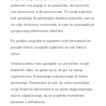
preberete vse pogoje in se prepričate, da razumete
vse obveznosti, ki jih prevzemate. Če imate kakršna
koli vprašanja ali potrebujete dodatna pojasnila, vam je
na voljo strokovno svetovanje, ki vam bo pomagalo pri
sprejemanju informiranih odločitev.
Po podpisu pogodbe in izpolnitvi vseh formalnosti bo
posojilo Intesa Sanpaolo izplačano na vaš bančni
račun.
Sredstva lahko nato uporabite za uresničitev svojih
finančnih ciljev, ne glede na to, ali gre za nakup
nepremičnine, financiranje izobraževanja ali širitev
poslovanja. Pomembno je tudi, da redno spremljate
svoje finančne obveznosti in se držite dogovorjenega
načrta odplačevanja, da se izognete morebitnim
težavam v prihodnosti.