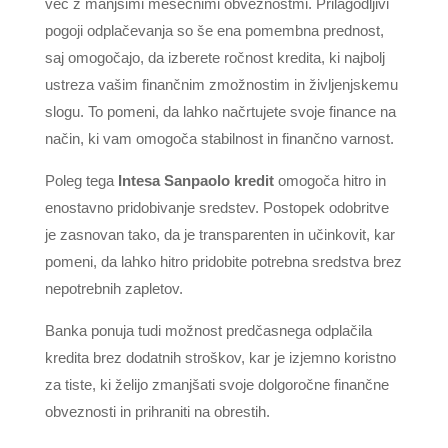
več z manjšimi mesečnimi obveznostmi. Prilagodljivi
pogoji odplačevanja so še ena pomembna prednost,
saj omogočajo, da izberete ročnost kredita, ki najbolj
ustreza vašim finančnim zmožnostim in življenjskemu
slogu. To pomeni, da lahko načrtujete svoje finance na
način, ki vam omogoča stabilnost in finančno varnost.
Poleg tega
Intesa Sanpaolo kredit
omogoča hitro in
enostavno pridobivanje sredstev. Postopek odobritve
je zasnovan tako, da je transparenten in učinkovit, kar
pomeni, da lahko hitro pridobite potrebna sredstva brez
nepotrebnih zapletov.
Banka ponuja tudi možnost predčasnega odplačila
kredita brez dodatnih stroškov, kar je izjemno koristno
za tiste, ki želijo zmanjšati svoje dolgoročne finančne
obveznosti in prihraniti na obrestih.