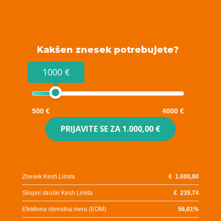
Kakšen znesek potrebujete?
1000 €
500 €
4000 €
PRIJAVITE SE ZA
1.000,00 €
Znesek Kesh Limita
€
1.000,00
Skupni stroški Kesh Limita
€
239,74
Efektivna obrestna mera (EOM)
56,01
%