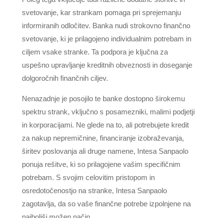
svetovanje, kar strankam pomaga pri sprejemanju
informiranih odločitev. Banka nudi strokovno finančno
svetovanje, ki je prilagojeno individualnim potrebam in
ciljem vsake stranke. Ta podpora je ključna za
uspešno upravljanje kreditnih obveznosti in doseganje
dolgoročnih finančnih ciljev.
Nenazadnje je posojilo te banke dostopno širokemu
spektru strank, vključno s posamezniki, malimi podjetji
in korporacijami. Ne glede na to, ali potrebujete kredit
za nakup nepremičnine, financiranje izobraževanja,
širitev poslovanja ali druge namene, Intesa Sanpaolo
ponuja rešitve, ki so prilagojene vašim specifičnim
potrebam. S svojim celovitim pristopom in
osredotočenostjo na stranke, Intesa Sanpaolo
zagotavlja, da so vaše finančne potrebe izpolnjene na
najboljši možen način.