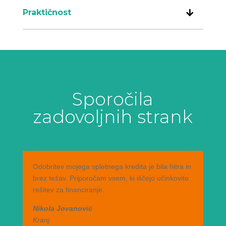
Praktičnost
Sporočila
zadovoljnih strank
Odobritev mojega spletnega kredita je bila hitra in
brez težav. Priporočam vsem, ki iščejo učinkovito
rešitev za financiranje.
Nikola Jovanović
Kranj