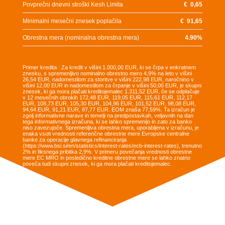
Povprečni dnevni stroški Kesh Limita
€
0,65
Minimalni mesečni znesek poplačila
€
91,65
Obrestna mera (nominalna obrestna mera)
4.90
%
Primer kredita : Za kredit v višini 1.000,00 EUR, ki se črpa v enkratnem
znesku, s spremenljivo nominalno obrestno mero 4,9% na leto v višini
26,54 EUR, nadomestilom za storitve v višini 222,98 EUR, naročnino v
višini 12,00 EUR in nadomestilom za črpanje v višini 50,00 EUR, je skupni
znesek, ki ga mora plačati kreditojemalec 1.311,52 EUR, če se odplačuje
v 12 mesečnih obrokih 172,48 EUR, 119,05 EUR, 115,61 EUR, 112,17
EUR, 108,73 EUR, 105,30 EUR, 104,96 EUR, 101,52 EUR, 98,08 EUR,
94,64 EUR, 91,21 EUR, 87,77 EUR. EOM znaša 77,59%. Ta izračun je
zgolj informativne narave in temelji na predpostavkah, veljavnih na dan
tega informativnega izračuna, ki se lahko spremenijo in zato za banko
niso zavezujoče. Spremenljiva obrestna mera, uporabljena v izračunu, je
enaka vsoti vrednosti referenčne obrestne mere Evropske centralne
banke za operacije glavnega refinanciranja
(https://www.bsi.si/en/statistics/interest-rates/ecb-interest-rates), trenutno
2% in fiksnega pribitka 2,9%. V primeru povečanja vrednosti obrestne
mere EC MRO in posledično kreditne obrestne mere se lahko znatno
poveča tudi skupni znesek, ki ga mora plačati kreditojemalec.