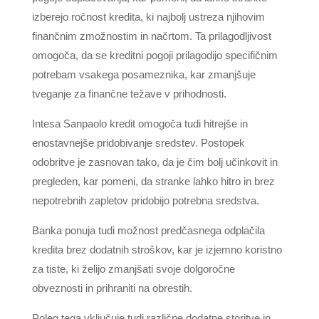
izberejo ročnost kredita, ki najbolj ustreza njihovim
finančnim zmožnostim in načrtom. Ta prilagodljivost
omogoča, da se kreditni pogoji prilagodijo specifičnim
potrebam vsakega posameznika, kar zmanjšuje
tveganje za finančne težave v prihodnosti.
Intesa Sanpaolo kredit omogoča tudi hitrejše in
enostavnejše pridobivanje sredstev. Postopek
odobritve je zasnovan tako, da je čim bolj učinkovit in
pregleden, kar pomeni, da stranke lahko hitro in brez
nepotrebnih zapletov pridobijo potrebna sredstva.
Banka ponuja tudi možnost predčasnega odplačila
kredita brez dodatnih stroškov, kar je izjemno koristno
za tiste, ki želijo zmanjšati svoje dolgoročne
obveznosti in prihraniti na obrestih.
Poleg tega vključuje tudi različne dodatne storitve in