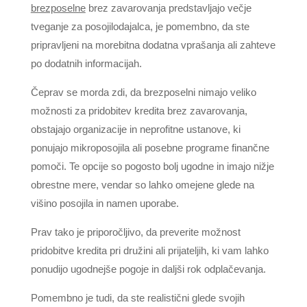
brezposelne
brez zavarovanja predstavljajo večje
tveganje za posojilodajalca, je pomembno, da ste
pripravljeni na morebitna dodatna vprašanja ali zahteve
po dodatnih informacijah.
Čeprav se morda zdi, da brezposelni nimajo veliko
možnosti za pridobitev kredita brez zavarovanja,
obstajajo organizacije in neprofitne ustanove, ki
ponujajo mikroposojila ali posebne programe finančne
pomoči. Te opcije so pogosto bolj ugodne in imajo nižje
obrestne mere, vendar so lahko omejene glede na
višino posojila in namen uporabe.
Prav tako je priporočljivo, da preverite možnost
pridobitve kredita pri družini ali prijateljih, ki vam lahko
ponudijo ugodnejše pogoje in daljši rok odplačevanja.
Pomembno je tudi, da ste realistični glede svojih