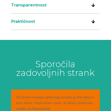
Transparentnost
Praktičnost
Sporočila
zadovoljnih strank
Odobritev mojega spletnega kredita je bila hitra in
brez težav. Priporočam vsem, ki iščejo učinkovito
rešitev za financiranje.