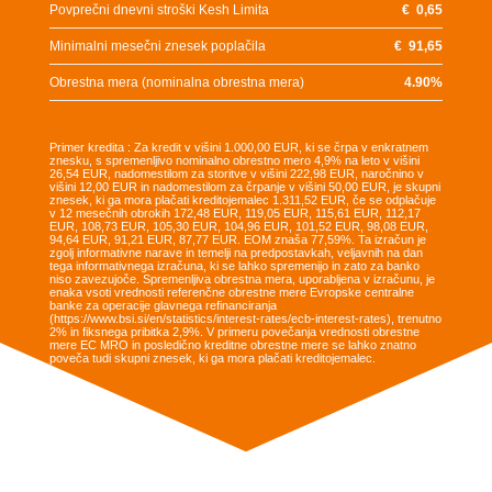
Povprečni dnevni stroški Kesh Limita
€
0,65
Minimalni mesečni znesek poplačila
€
91,65
Obrestna mera (nominalna obrestna mera)
4.90
%
Primer kredita : Za kredit v višini 1.000,00 EUR, ki se črpa v enkratnem
znesku, s spremenljivo nominalno obrestno mero 4,9% na leto v višini
26,54 EUR, nadomestilom za storitve v višini 222,98 EUR, naročnino v
višini 12,00 EUR in nadomestilom za črpanje v višini 50,00 EUR, je skupni
znesek, ki ga mora plačati kreditojemalec 1.311,52 EUR, če se odplačuje
v 12 mesečnih obrokih 172,48 EUR, 119,05 EUR, 115,61 EUR, 112,17
EUR, 108,73 EUR, 105,30 EUR, 104,96 EUR, 101,52 EUR, 98,08 EUR,
94,64 EUR, 91,21 EUR, 87,77 EUR. EOM znaša 77,59%. Ta izračun je
zgolj informativne narave in temelji na predpostavkah, veljavnih na dan
tega informativnega izračuna, ki se lahko spremenijo in zato za banko
niso zavezujoče. Spremenljiva obrestna mera, uporabljena v izračunu, je
enaka vsoti vrednosti referenčne obrestne mere Evropske centralne
banke za operacije glavnega refinanciranja
(https://www.bsi.si/en/statistics/interest-rates/ecb-interest-rates), trenutno
2% in fiksnega pribitka 2,9%. V primeru povečanja vrednosti obrestne
mere EC MRO in posledično kreditne obrestne mere se lahko znatno
poveča tudi skupni znesek, ki ga mora plačati kreditojemalec.