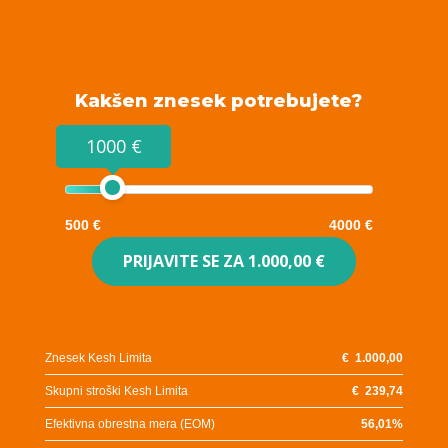
Kakšen znesek potrebujete?
1000 €
500 €
4000 €
PRIJAVITE SE ZA
1.000,00 €
Znesek Kesh Limita
€
1.000,00
Skupni stroški Kesh Limita
€
239,74
Efektivna obrestna mera (EOM)
56,01
%