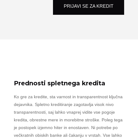
PRIJAVI SE ZA KREDIT
Prednosti spletnega kredita
Ko gre za kredite, sta varnost in transparentnost ključna
dejavnika. Spletno kreditiranje zagotavlja visok nivo
transparentnosti, saj lahko vnaprej vidite vse pogoje
kredita, obrestne mere in morebitne stroške. Poleg tega
je postopek izjemno hiter in enostaven. Ni potrebe po
večkratnih obiskih banke ali čakanju v vrstah. Vse lahko