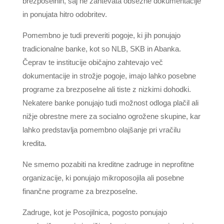
brezposelnih, saj ne zahtevata obsežne dokumentacije
in ponujata hitro odobritev.
Pomembno je tudi preveriti pogoje, ki jih ponujajo
tradicionalne banke, kot so NLB, SKB in Abanka.
Čeprav te institucije običajno zahtevajo več
dokumentacije in strožje pogoje, imajo lahko posebne
programe za brezposelne ali tiste z nizkimi dohodki.
Nekatere banke ponujajo tudi možnost odloga plačil ali
nižje obrestne mere za socialno ogrožene skupine, kar
lahko predstavlja pomembno olajšanje pri vračilu
kredita.
Ne smemo pozabiti na kreditne zadruge in neprofitne
organizacije, ki ponujajo mikroposojila ali posebne
finančne programe za brezposelne.
Zadruge, kot je Posojilnica, pogosto ponujajo