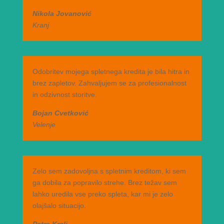
Nikola Jovanović
Kranj
Odobritev mojega spletnega kredita je bila hitra in
brez zapletov. Zahvaljujem se za profesionalnost
in odzivnost storitve.
Bojan Cvetković
Velenje
Zelo sem zadovoljna s spletnim kreditom, ki sem
ga dobila za popravilo strehe. Brez težav sem
lahko uredila vse preko spleta, kar mi je zelo
olajšalo situacijo.