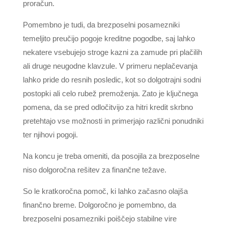
proračun.
Pomembno je tudi, da brezposelni posamezniki
temeljito preučijo pogoje kreditne pogodbe, saj lahko
nekatere vsebujejo stroge kazni za zamude pri plačilih
ali druge neugodne klavzule. V primeru neplačevanja
lahko pride do resnih posledic, kot so dolgotrajni sodni
postopki ali celo rubež premoženja. Zato je ključnega
pomena, da se pred odločitvijo za hitri kredit skrbno
pretehtajo vse možnosti in primerjajo različni ponudniki
ter njihovi pogoji.
Na koncu je treba omeniti, da posojila za brezposelne
niso dolgoročna rešitev za finančne težave.
So le kratkoročna pomoč, ki lahko začasno olajša
finančno breme. Dolgoročno je pomembno, da
brezposelni posamezniki poiščejo stabilne vire