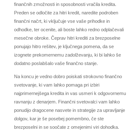
finančnih zmožnosti in sposobnosti vračila kredita.
Preden se odločite za hitri kredit, naredite podroben
finančni načrt, ki vključuje vse vaše prihodke in
odhodke, ter ocenite, ali boste lahko redno odplačevali
mesečne obroke. Čeprav hitri krediti za brezposelne
ponujajo hitro rešitev, je ključnega pomena, da se
izognete prekomernemu zadolževanju, ki bi lahko še
dodatno poslabšalo vaše finančno stanje.
Na koncu je vedno dobro poiskati strokovno finančno
svetovanje, ki vam lahko pomaga pri izbiri
najprimernejšega kredita in vas usmeri k odgovornemu
ravnanju z denarjem. Finančni svetovalci vam lahko
ponudijo dragocene nasvete in strategije za upravljanje
dolgov, kar je še posebej pomembno, če ste
brezposelni in se soočate z omejenimi viri dohodka.