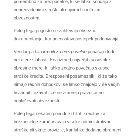
pomembno za brezposelne, ki se lahko soočajo z
nepredvidenimi stroški ali nujnimi finančnimi
obveznostmi.
Poleg tega pogosto ne zahtevajo obsežne
dokumentacije, kar poenostavi postopek pridobivanja.
Vendar pa
hitri krediti za brezposelne
prinašajo tudi
nekatere slabosti. Ena izmed največjih so visoke
obrestne mere, ki lahko znatno povečajo skupne
stroške kredita. Brezposelni posamezniki, ki že tako
nimajo rednih dohodkov, se lahko znajdejo v še večjih
finančnih težavah, če ne zmorejo pravočasno
odplačevati obveznosti.
Poleg tega nekateri ponudniki hitrih kreditov za
brezposelne zaračunavajo visoke administrativne
stroške ali skrite provizije, kar lahko dodatno obremeni