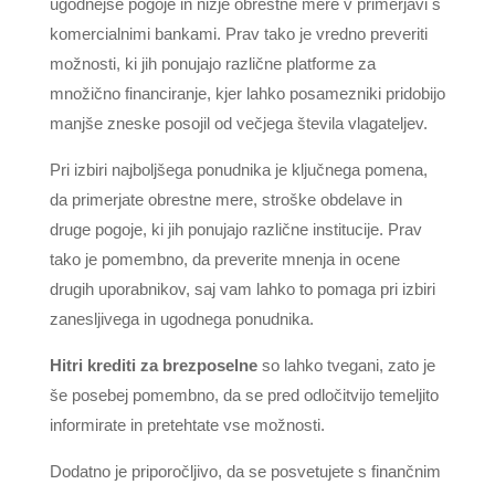
ugodnejše pogoje in nižje obrestne mere v primerjavi s
komercialnimi bankami. Prav tako je vredno preveriti
možnosti, ki jih ponujajo različne platforme za
množično financiranje, kjer lahko posamezniki pridobijo
manjše zneske posojil od večjega števila vlagateljev.
Pri izbiri najboljšega ponudnika je ključnega pomena,
da primerjate obrestne mere, stroške obdelave in
druge pogoje, ki jih ponujajo različne institucije. Prav
tako je pomembno, da preverite mnenja in ocene
drugih uporabnikov, saj vam lahko to pomaga pri izbiri
zanesljivega in ugodnega ponudnika.
Hitri krediti za brezposelne
so lahko tvegani, zato je
še posebej pomembno, da se pred odločitvijo temeljito
informirate in pretehtate vse možnosti.
Dodatno je priporočljivo, da se posvetujete s finančnim