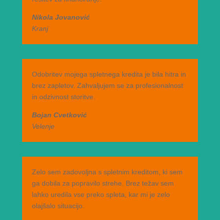
Nikola Jovanović
Kranj
Odobritev mojega spletnega kredita je bila hitra in
brez zapletov. Zahvaljujem se za profesionalnost
in odzivnost storitve.
Bojan Cvetković
Velenje
Zelo sem zadovoljna s spletnim kreditom, ki sem
ga dobila za popravilo strehe. Brez težav sem
lahko uredila vse preko spleta, kar mi je zelo
olajšalo situacijo.