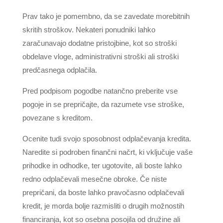
Prav tako je pomembno, da se zavedate morebitnih
skritih stroškov. Nekateri ponudniki lahko
zaračunavajo dodatne pristojbine, kot so stroški
obdelave vloge, administrativni stroški ali stroški
predčasnega odplačila.
Pred podpisom pogodbe natančno preberite vse
pogoje in se prepričajte, da razumete vse stroške,
povezane s kreditom.
Ocenite tudi svojo sposobnost odplačevanja kredita.
Naredite si podroben finančni načrt, ki vključuje vaše
prihodke in odhodke, ter ugotovite, ali boste lahko
redno odplačevali mesečne obroke. Če niste
prepričani, da boste lahko pravočasno odplačevali
kredit, je morda bolje razmisliti o drugih možnostih
financiranja, kot so osebna posojila od družine ali