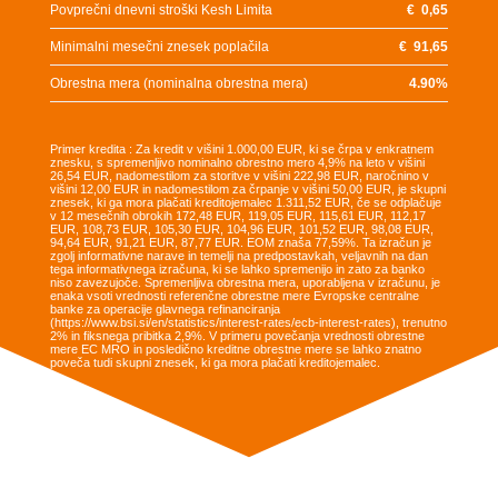
Povprečni dnevni stroški Kesh Limita
€
0,65
Minimalni mesečni znesek poplačila
€
91,65
Obrestna mera (nominalna obrestna mera)
4.90
%
Primer kredita : Za kredit v višini 1.000,00 EUR, ki se črpa v enkratnem
znesku, s spremenljivo nominalno obrestno mero 4,9% na leto v višini
26,54 EUR, nadomestilom za storitve v višini 222,98 EUR, naročnino v
višini 12,00 EUR in nadomestilom za črpanje v višini 50,00 EUR, je skupni
znesek, ki ga mora plačati kreditojemalec 1.311,52 EUR, če se odplačuje
v 12 mesečnih obrokih 172,48 EUR, 119,05 EUR, 115,61 EUR, 112,17
EUR, 108,73 EUR, 105,30 EUR, 104,96 EUR, 101,52 EUR, 98,08 EUR,
94,64 EUR, 91,21 EUR, 87,77 EUR. EOM znaša 77,59%. Ta izračun je
zgolj informativne narave in temelji na predpostavkah, veljavnih na dan
tega informativnega izračuna, ki se lahko spremenijo in zato za banko
niso zavezujoče. Spremenljiva obrestna mera, uporabljena v izračunu, je
enaka vsoti vrednosti referenčne obrestne mere Evropske centralne
banke za operacije glavnega refinanciranja
(https://www.bsi.si/en/statistics/interest-rates/ecb-interest-rates), trenutno
2% in fiksnega pribitka 2,9%. V primeru povečanja vrednosti obrestne
mere EC MRO in posledično kreditne obrestne mere se lahko znatno
poveča tudi skupni znesek, ki ga mora plačati kreditojemalec.