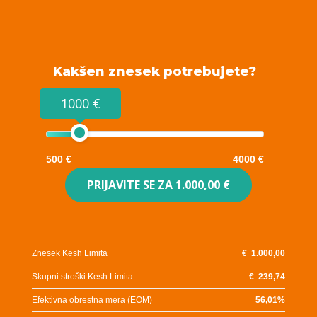
Kakšen znesek potrebujete?
1000 €
500 €
4000 €
PRIJAVITE SE ZA
1.000,00 €
Znesek Kesh Limita
€
1.000,00
Skupni stroški Kesh Limita
€
239,74
Efektivna obrestna mera (EOM)
56,01
%