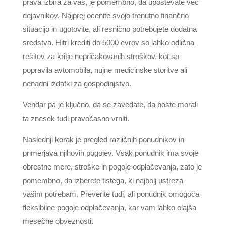
prava izbira za vas, je pomembno, da upoštevate več
dejavnikov. Najprej ocenite svojo trenutno finančno
situacijo in ugotovite, ali resnično potrebujete dodatna
sredstva. Hitri krediti do 5000 evrov so lahko odlična
rešitev za kritje nepričakovanih stroškov, kot so
popravila avtomobila, nujne medicinske storitve ali
nenadni izdatki za gospodinjstvo.
Vendar pa je ključno, da se zavedate, da boste morali
ta znesek tudi pravočasno vrniti.
Naslednji korak je pregled različnih ponudnikov in
primerjava njihovih pogojev. Vsak ponudnik ima svoje
obrestne mere, stroške in pogoje odplačevanja, zato je
pomembno, da izberete tistega, ki najbolj ustreza
vašim potrebam. Preverite tudi, ali ponudnik omogoča
fleksibilne pogoje odplačevanja, kar vam lahko olajša
mesečne obveznosti.