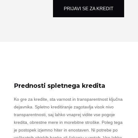
PRIJAVI SE ZA KREDIT
Prednosti spletnega kredita
Ko gre za kredite, sta varnost in transparentnost ključna
dejavnika. Spletno kreditiranje zagotavlja visok nivo
transparentnosti, saj lahko vnaprej vidite vse pogoje
kredita, obrestne mere in morebitne stroške. Poleg tega
je postopek izjemno hiter in enostaven. Ni potrebe po
večkratnih obiskih banke ali čakanju v vrstah. Vse lahko