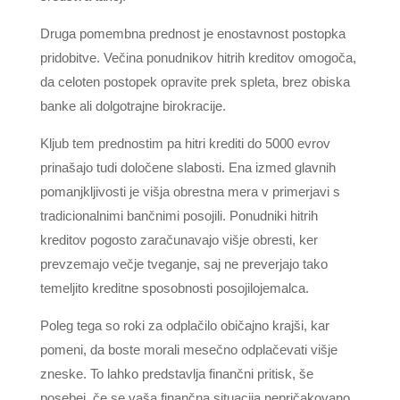
Druga pomembna prednost je enostavnost postopka
pridobitve. Večina ponudnikov hitrih kreditov omogoča,
da celoten postopek opravite prek spleta, brez obiska
banke ali dolgotrajne birokracije.
Kljub tem prednostim pa hitri krediti do 5000 evrov
prinašajo tudi določene slabosti. Ena izmed glavnih
pomanjkljivosti je višja obrestna mera v primerjavi s
tradicionalnimi bančnimi posojili. Ponudniki hitrih
kreditov pogosto zaračunavajo višje obresti, ker
prevzemajo večje tveganje, saj ne preverjajo tako
temeljito kreditne sposobnosti posojilojemalca.
Poleg tega so roki za odplačilo običajno krajši, kar
pomeni, da boste morali mesečno odplačevati višje
zneske. To lahko predstavlja finančni pritisk, še
posebej, če se vaša finančna situacija nepričakovano