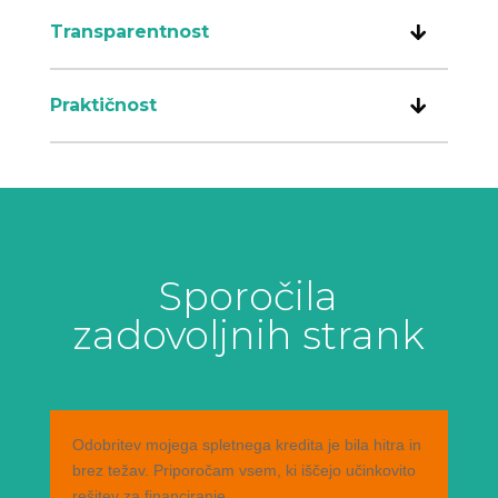
Transparentnost
Praktičnost
Sporočila
zadovoljnih strank
Odobritev mojega spletnega kredita je bila hitra in
brez težav. Priporočam vsem, ki iščejo učinkovito
rešitev za financiranje.