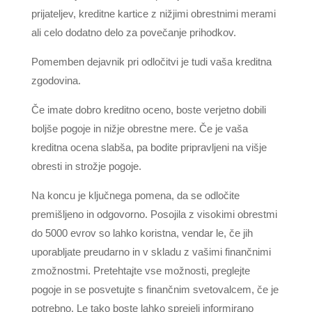
prijateljev, kreditne kartice z nižjimi obrestnimi merami
ali celo dodatno delo za povečanje prihodkov.
Pomemben dejavnik pri odločitvi je tudi vaša kreditna
zgodovina.
Če imate dobro kreditno oceno, boste verjetno dobili
boljše pogoje in nižje obrestne mere. Če je vaša
kreditna ocena slabša, pa bodite pripravljeni na višje
obresti in strožje pogoje.
Na koncu je ključnega pomena, da se odločite
premišljeno in odgovorno. Posojila z visokimi obrestmi
do 5000 evrov so lahko koristna, vendar le, če jih
uporabljate preudarno in v skladu z vašimi finančnimi
zmožnostmi. Pretehtajte vse možnosti, preglejte
pogoje in se posvetujte s finančnim svetovalcem, če je
potrebno. Le tako boste lahko sprejeli informirano