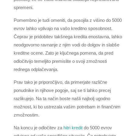
spremeni.
Pomembno je tudi omeniti, da posojila z višino do 5000
evrov lahko vplivajo na vašo kreditno sposobnost.
Čeprav je pridobitev takšnega kredita enostavna, lahko
neodgovorno ravnanje z njim vodi do dolgov in slabše
kreditne ocene. Zato je ključnega pomena, da pred
odločitvijo temeljito premislite o svoji zmožnosti
rednega odplačevanja.
Prav tako je priporočljivo, da primerjate različne
ponudnike in njihove pogoje, saj se ti lahko precej
razlikujejo. Na ta način boste našli najbolj ugodno
možnost, ki bo ustrezala vašim potrebam in finančnim
zmožnostim.
Na koncu je odločitev za
hitri kredit
do 5000 evrov
odvisna od vaše specifične situacije. Če potrebujete