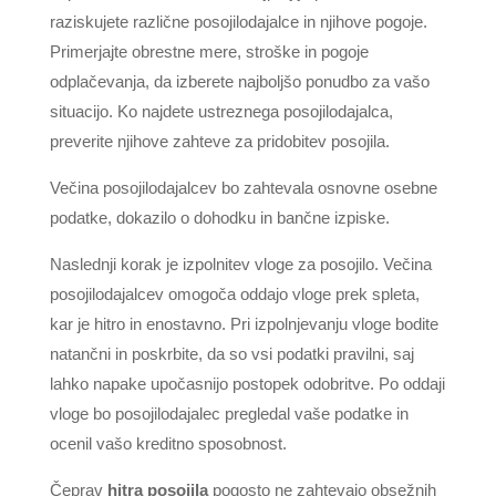
raziskujete različne posojilodajalce in njihove pogoje.
Primerjajte obrestne mere, stroške in pogoje
odplačevanja, da izberete najboljšo ponudbo za vašo
situacijo. Ko najdete ustreznega posojilodajalca,
preverite njihove zahteve za pridobitev posojila.
Večina posojilodajalcev bo zahtevala osnovne osebne
podatke, dokazilo o dohodku in bančne izpiske.
Naslednji korak je izpolnitev vloge za posojilo. Večina
posojilodajalcev omogoča oddajo vloge prek spleta,
kar je hitro in enostavno. Pri izpolnjevanju vloge bodite
natančni in poskrbite, da so vsi podatki pravilni, saj
lahko napake upočasnijo postopek odobritve. Po oddaji
vloge bo posojilodajalec pregledal vaše podatke in
ocenil vašo kreditno sposobnost.
Čeprav
hitra posojila
pogosto ne zahtevajo obsežnih