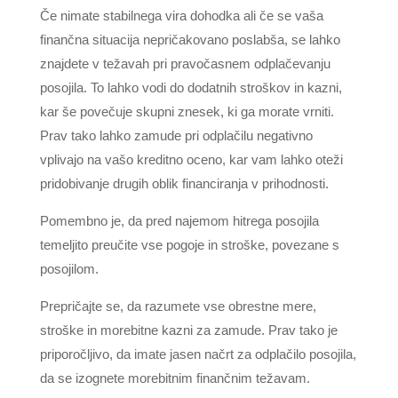
Če nimate stabilnega vira dohodka ali če se vaša
finančna situacija nepričakovano poslabša, se lahko
znajdete v težavah pri pravočasnem odplačevanju
posojila. To lahko vodi do dodatnih stroškov in kazni,
kar še povečuje skupni znesek, ki ga morate vrniti.
Prav tako lahko zamude pri odplačilu negativno
vplivajo na vašo kreditno oceno, kar vam lahko oteži
pridobivanje drugih oblik financiranja v prihodnosti.
Pomembno je, da pred najemom hitrega posojila
temeljito preučite vse pogoje in stroške, povezane s
posojilom.
Prepričajte se, da razumete vse obrestne mere,
stroške in morebitne kazni za zamude. Prav tako je
priporočljivo, da imate jasen načrt za odplačilo posojila,
da se izognete morebitnim finančnim težavam.