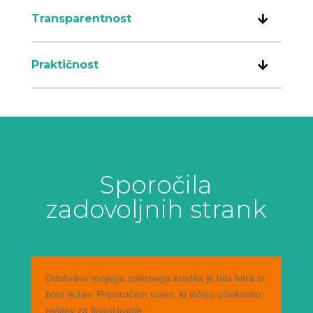
Transparentnost
Praktičnost
Sporočila
zadovoljnih strank
Odobritev mojega spletnega kredita je bila hitra in
brez težav. Priporočam vsem, ki iščejo učinkovito
rešitev za financiranje.