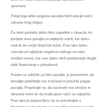
spremeni.
Poleg tega lahko pogosta uporaba hitrih posojil vodi v
začaran krog dolgov.
Če niste previdni, lahko hitro zapadete v situacijo, ko
jemljete nova posojila za odplačilo starih, kar lahko
vodi do še večjih finančnih težav. Prav tako lahko
zamude pri odplačilu negativno vplivajo na vašo
kreditno oceno, kar vam lahko oteži pridobivanje drugih
oblik financiranja v prihodnosti.
Preden se odločite za hitro posojilo, je pomembno, da
temeljito pretehtate vse možnosti in preučite pogoje
posojila. Prepričajte se, da razumete vse stroške in
obrestne mere ter da imate jasen načrt za odplačilo.
Prav tako je priporočljivo, da se posvetujete s
finančnim svetovalcem, ki vam lahko pomaga oceniti,