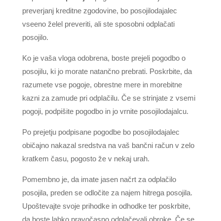
preverjanj kreditne zgodovine, bo posojilodajalec
vseeno želel preveriti, ali ste sposobni odplačati
posojilo.
Ko je vaša vloga odobrena, boste prejeli pogodbo o
posojilu, ki jo morate natančno prebrati. Poskrbite, da
razumete vse pogoje, obrestne mere in morebitne
kazni za zamude pri odplačilu. Če se strinjate z vsemi
pogoji, podpišite pogodbo in jo vrnite posojilodajalcu.
Po prejetju podpisane pogodbe bo posojilodajalec
običajno nakazal sredstva na vaš bančni račun v zelo
kratkem času, pogosto že v nekaj urah.
Pomembno je, da imate jasen načrt za odplačilo
posojila, preden se odločite za najem hitrega posojila.
Upoštevajte svoje prihodke in odhodke ter poskrbite,
da boste lahko pravočasno odplačevali obroke. Če se