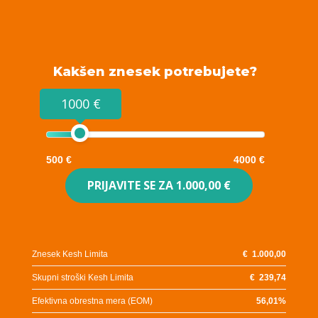
Kakšen znesek potrebujete?
1000 €
500 €
4000 €
PRIJAVITE SE ZA
1.000,00 €
Znesek Kesh Limita
€
1.000,00
Skupni stroški Kesh Limita
€
239,74
Efektivna obrestna mera (EOM)
56,01
%