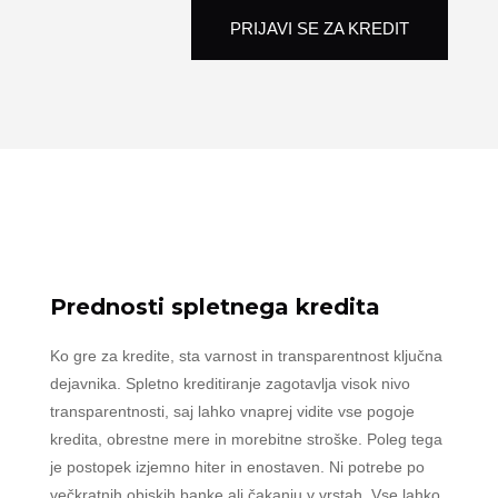
PRIJAVI SE ZA KREDIT
Prednosti spletnega kredita
Ko gre za kredite, sta varnost in transparentnost ključna
dejavnika. Spletno kreditiranje zagotavlja visok nivo
transparentnosti, saj lahko vnaprej vidite vse pogoje
kredita, obrestne mere in morebitne stroške. Poleg tega
je postopek izjemno hiter in enostaven. Ni potrebe po
večkratnih obiskih banke ali čakanju v vrstah. Vse lahko