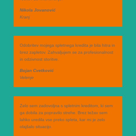
Nikola Jovanović
Kranj
Odobritev mojega spletnega kredita je bila hitra in
brez zapletov. Zahvaljujem se za profesionalnost
in odzivnost storitve.
Bojan Cvetković
Velenje
Zelo sem zadovoljna s spletnim kreditom, ki sem
ga dobila za popravilo strehe. Brez težav sem
lahko uredila vse preko spleta, kar mi je zelo
olajšalo situacijo.