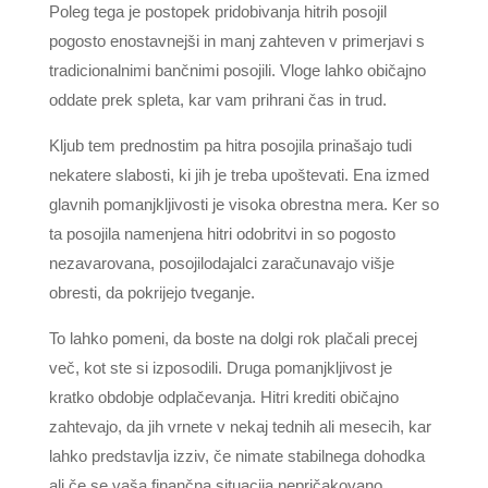
Poleg tega je postopek pridobivanja hitrih posojil
pogosto enostavnejši in manj zahteven v primerjavi s
tradicionalnimi bančnimi posojili. Vloge lahko običajno
oddate prek spleta, kar vam prihrani čas in trud.
Kljub tem prednostim pa hitra posojila prinašajo tudi
nekatere slabosti, ki jih je treba upoštevati. Ena izmed
glavnih pomanjkljivosti je visoka obrestna mera. Ker so
ta posojila namenjena hitri odobritvi in so pogosto
nezavarovana, posojilodajalci zaračunavajo višje
obresti, da pokrijejo tveganje.
To lahko pomeni, da boste na dolgi rok plačali precej
več, kot ste si izposodili. Druga pomanjkljivost je
kratko obdobje odplačevanja. Hitri krediti običajno
zahtevajo, da jih vrnete v nekaj tednih ali mesecih, kar
lahko predstavlja izziv, če nimate stabilnega dohodka
ali če se vaša finančna situacija nepričakovano