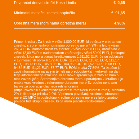
Povprečni dnevni stroški Kesh Limita
€
0,65
Minimalni mesečni znesek poplačila
€
91,65
Obrestna mera (nominalna obrestna mera)
4.90
%
Primer kredita : Za kredit v višini 1.000,00 EUR, ki se črpa v enkratnem
znesku, s spremenljivo nominalno obrestno mero 4,9% na leto v višini
26,54 EUR, nadomestilom za storitve v višini 222,98 EUR, naročnino v
višini 12,00 EUR in nadomestilom za črpanje v višini 50,00 EUR, je skupni
znesek, ki ga mora plačati kreditojemalec 1.311,52 EUR, če se odplačuje
v 12 mesečnih obrokih 172,48 EUR, 119,05 EUR, 115,61 EUR, 112,17
EUR, 108,73 EUR, 105,30 EUR, 104,96 EUR, 101,52 EUR, 98,08 EUR,
94,64 EUR, 91,21 EUR, 87,77 EUR. EOM znaša 77,59%. Ta izračun je
zgolj informativne narave in temelji na predpostavkah, veljavnih na dan
tega informativnega izračuna, ki se lahko spremenijo in zato za banko
niso zavezujoče. Spremenljiva obrestna mera, uporabljena v izračunu, je
enaka vsoti vrednosti referenčne obrestne mere Evropske centralne
banke za operacije glavnega refinanciranja
(https://www.bsi.si/en/statistics/interest-rates/ecb-interest-rates), trenutno
2% in fiksnega pribitka 2,9%. V primeru povečanja vrednosti obrestne
mere EC MRO in posledično kreditne obrestne mere se lahko znatno
poveča tudi skupni znesek, ki ga mora plačati kreditojemalec.