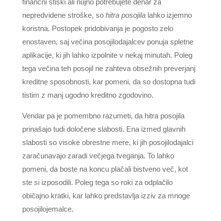
finančni stiski ali nujno potrebujete denar za
nepredvidene stroške, so
hitra posojila
lahko izjemno
koristna. Postopek pridobivanja je pogosto zelo
enostaven, saj večina posojilodajalcev ponuja spletne
aplikacije, ki jih lahko izpolnite v nekaj minutah. Poleg
tega večina teh posojil ne zahteva obsežnih preverjanj
kreditne sposobnosti, kar pomeni, da so dostopna tudi
tistim z manj ugodno kreditno zgodovino.
Vendar pa je pomembno razumeti, da hitra posojila
prinašajo tudi določene slabosti. Ena izmed glavnih
slabosti so visoke obrestne mere, ki jih posojilodajalci
zaračunavajo zaradi večjega tveganja. To lahko
pomeni, da boste na koncu plačali bistveno več, kot
ste si izposodili. Poleg tega so roki za odplačilo
običajno kratki, kar lahko predstavlja izziv za mnoge
posojilojemalce.