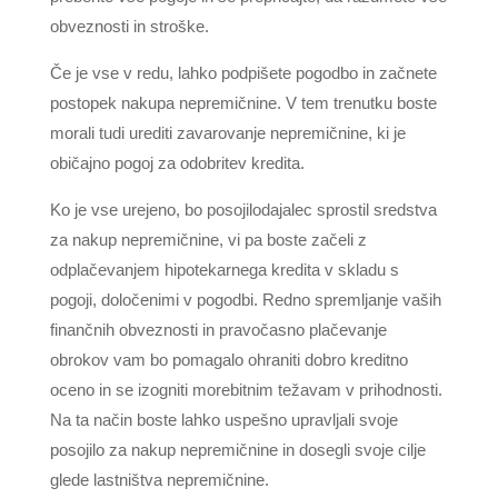
obveznosti in stroške.
Če je vse v redu, lahko podpišete pogodbo in začnete
postopek nakupa nepremičnine. V tem trenutku boste
morali tudi urediti zavarovanje nepremičnine, ki je
običajno pogoj za odobritev kredita.
Ko je vse urejeno, bo posojilodajalec sprostil sredstva
za nakup nepremičnine, vi pa boste začeli z
odplačevanjem hipotekarnega kredita v skladu s
pogoji, določenimi v pogodbi. Redno spremljanje vaših
finančnih obveznosti in pravočasno plačevanje
obrokov vam bo pomagalo ohraniti dobro kreditno
oceno in se izogniti morebitnim težavam v prihodnosti.
Na ta način boste lahko uspešno upravljali svoje
posojilo za nakup nepremičnine in dosegli svoje cilje
glede lastništva nepremičnine.