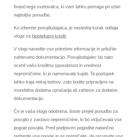
finančnega svetovalca, ki vam lahko pomaga pri izbiri
najboljše ponudbe.
Ko izberete posojilodajalca, je naslednji korak oddaja
vloge za
hipotekarni kredit
.
V vlogi navedite vse potrebne informacije in priložite
zahtevano dokumentacijo. Posojilodajalec bo nato
ocenil vašo kreditno sposobnost in vrednost
nepremičnine, ki jo nameravate kupiti. Ta postopek
lahko traja nekaj tednov, zato bodite pripravljeni na
morebitna dodatna vprašanja ali zahteve za dodatno
dokumentacijo.
Če je vaša vloga odobrena, boste prejeli ponudbo za
posojilo z zastavo nepremičnine, ki bo vključevala vse
pogoje posojila. Pred podpisom pogodbe natančno
preberite vse pogoje in se prepričajte, da razumete vse