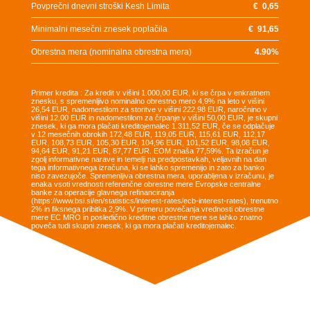
Povprečni dnevni stroški Kesh Limita
€
0,65
Minimalni mesečni znesek poplačila
€
91,65
Obrestna mera (nominalna obrestna mera)
4.90
%
Primer kredita : Za kredit v višini 1.000,00 EUR, ki se črpa v enkratnem
znesku, s spremenljivo nominalno obrestno mero 4,9% na leto v višini
26,54 EUR, nadomestilom za storitve v višini 222,98 EUR, naročnino v
višini 12,00 EUR in nadomestilom za črpanje v višini 50,00 EUR, je skupni
znesek, ki ga mora plačati kreditojemalec 1.311,52 EUR, če se odplačuje
v 12 mesečnih obrokih 172,48 EUR, 119,05 EUR, 115,61 EUR, 112,17
EUR, 108,73 EUR, 105,30 EUR, 104,96 EUR, 101,52 EUR, 98,08 EUR,
94,64 EUR, 91,21 EUR, 87,77 EUR. EOM znaša 77,59%. Ta izračun je
zgolj informativne narave in temelji na predpostavkah, veljavnih na dan
tega informativnega izračuna, ki se lahko spremenijo in zato za banko
niso zavezujoče. Spremenljiva obrestna mera, uporabljena v izračunu, je
enaka vsoti vrednosti referenčne obrestne mere Evropske centralne
banke za operacije glavnega refinanciranja
(https://www.bsi.si/en/statistics/interest-rates/ecb-interest-rates), trenutno
2% in fiksnega pribitka 2,9%. V primeru povečanja vrednosti obrestne
mere EC MRO in posledično kreditne obrestne mere se lahko znatno
poveča tudi skupni znesek, ki ga mora plačati kreditojemalec.