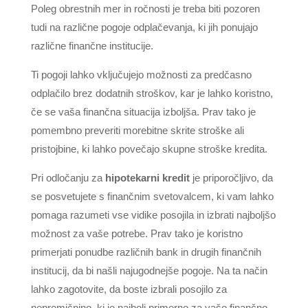
Poleg obrestnih mer in ročnosti je treba biti pozoren
tudi na različne pogoje odplačevanja, ki jih ponujajo
različne finančne institucije.
Ti pogoji lahko vključujejo možnosti za predčasno
odplačilo brez dodatnih stroškov, kar je lahko koristno,
če se vaša finančna situacija izboljša. Prav tako je
pomembno preveriti morebitne skrite stroške ali
pristojbine, ki lahko povečajo skupne stroške kredita.
Pri odločanju za
hipotekarni kredit
je priporočljivo, da
se posvetujete s finančnim svetovalcem, ki vam lahko
pomaga razumeti vse vidike posojila in izbrati najboljšo
možnost za vaše potrebe. Prav tako je koristno
primerjati ponudbe različnih bank in drugih finančnih
institucij, da bi našli najugodnejše pogoje. Na ta način
lahko zagotovite, da boste izbrali posojilo za
nepremičnino, ki je najbolj primerno za vašo finančno