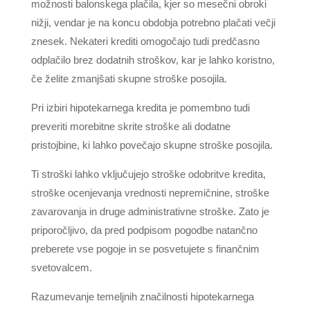
možnosti balonskega plačila, kjer so mesečni obroki
nižji, vendar je na koncu obdobja potrebno plačati večji
znesek. Nekateri krediti omogočajo tudi predčasno
odplačilo brez dodatnih stroškov, kar je lahko koristno,
če želite zmanjšati skupne stroške posojila.
Pri izbiri hipotekarnega kredita je pomembno tudi
preveriti morebitne skrite stroške ali dodatne
pristojbine, ki lahko povečajo skupne stroške posojila.
Ti stroški lahko vključujejo stroške odobritve kredita,
stroške ocenjevanja vrednosti nepremičnine, stroške
zavarovanja in druge administrativne stroške. Zato je
priporočljivo, da pred podpisom pogodbe natančno
preberete vse pogoje in se posvetujete s finančnim
svetovalcem.
Razumevanje temeljnih značilnosti hipotekarnega