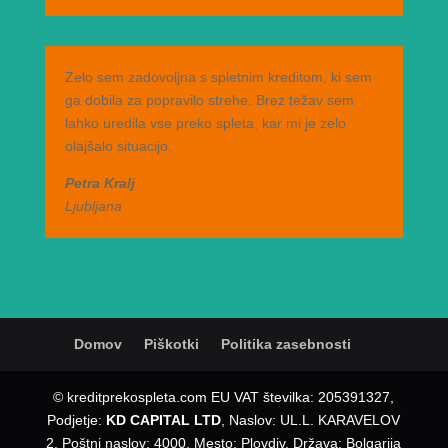
Zelo sem zadovoljna s spletnim kreditom, ki sem
ga dobila za popravilo strehe. Brez težav sem
lahko uredila vse preko spleta, kar mi je zelo
olajšalo situacijo.
Petra Kralj
Ljubljana
Domov
Piškotki
Politika zasebnosti
© kreditprekospleta.com EU VAT številka: 205391327,
Podjetje:
KD CAPITAL LTD
, Naslov: UL.L. KARAVELOV
2, Poštni naslov: 4000, Mesto: Plovdiv, Država: Bolgarija