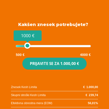
Kakšen znesek potrebujete?
1000 €
500 €
4000 €
PRIJAVITE SE ZA
1.000,00 €
Znesek Kesh Limita
€
1.000,00
Skupni stroški Kesh Limita
€
239,74
Efektivna obrestna mera (EOM)
56,01
%