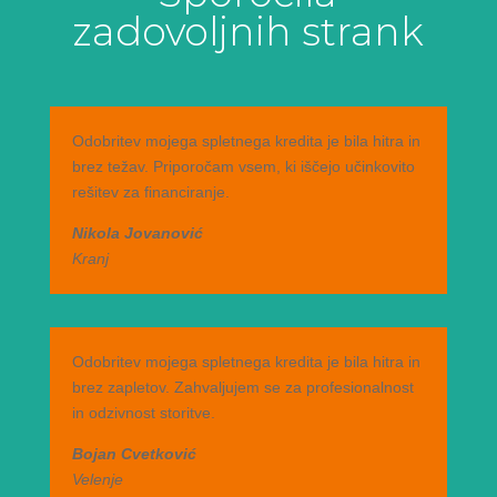
zadovoljnih strank
Odobritev mojega spletnega kredita je bila hitra in
brez težav. Priporočam vsem, ki iščejo učinkovito
rešitev za financiranje.
Nikola Jovanović
Kranj
Odobritev mojega spletnega kredita je bila hitra in
brez zapletov. Zahvaljujem se za profesionalnost
in odzivnost storitve.
Bojan Cvetković
Velenje