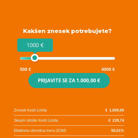
Kakšen znesek potrebujete?
1000 €
500 €
4000 €
PRIJAVITE SE ZA
1.000,00 €
Znesek Kesh Limita
€
1.000,00
Skupni stroški Kesh Limita
€
239,74
Efektivna obrestna mera (EOM)
56,01
%