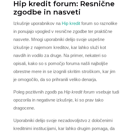
Hip kredit forum: Resnične
zgodbe in nasveti
Izkušnje uporabnikov na
Hip kredit
forum so raznolike
in ponujajo vpogled v resnične zgodbe ter praktične
nasvete. Mnogi uporabniki delijo svoje uspešne
izkušnje z najemom kreditov, kar lahko služi kot
navdih in vodilo za druge. Na primer, nekateri so
opisali, kako so s pomočjo foruma našli najboljše
obrestne mere in se izognili skritim stroškom, kar jim
je omogočilo, da so prihranili veliko denarja.
Poleg pozitivnih zgodb pa
Hip kredit forum
vsebuje tudi
opozorila in negativne izkušnje, ki so prav tako
dragocene.
Uporabniki delijo svoje nezadovoljstvo z določenimi
kreditnimi institucijami, kar lahko drugim pomaga, da