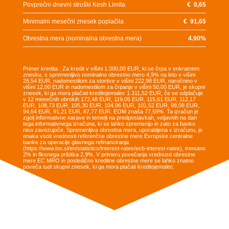
Povprečni dnevni stroški Kesh Limita
€
0,65
Minimalni mesečni znesek poplačila
€
91,65
Obrestna mera (nominalna obrestna mera)
4.90
%
Primer kredita : Za kredit v višini 1.000,00 EUR, ki se črpa v enkratnem
znesku, s spremenljivo nominalno obrestno mero 4,9% na leto v višini
26,54 EUR, nadomestilom za storitve v višini 222,98 EUR, naročnino v
višini 12,00 EUR in nadomestilom za črpanje v višini 50,00 EUR, je skupni
znesek, ki ga mora plačati kreditojemalec 1.311,52 EUR, če se odplačuje
v 12 mesečnih obrokih 172,48 EUR, 119,05 EUR, 115,61 EUR, 112,17
EUR, 108,73 EUR, 105,30 EUR, 104,96 EUR, 101,52 EUR, 98,08 EUR,
94,64 EUR, 91,21 EUR, 87,77 EUR. EOM znaša 77,59%. Ta izračun je
zgolj informativne narave in temelji na predpostavkah, veljavnih na dan
tega informativnega izračuna, ki se lahko spremenijo in zato za banko
niso zavezujoče. Spremenljiva obrestna mera, uporabljena v izračunu, je
enaka vsoti vrednosti referenčne obrestne mere Evropske centralne
banke za operacije glavnega refinanciranja
(https://www.bsi.si/en/statistics/interest-rates/ecb-interest-rates), trenutno
2% in fiksnega pribitka 2,9%. V primeru povečanja vrednosti obrestne
mere EC MRO in posledično kreditne obrestne mere se lahko znatno
poveča tudi skupni znesek, ki ga mora plačati kreditojemalec.