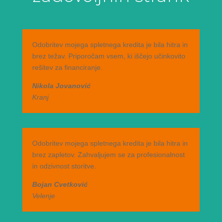
Odobritev mojega spletnega kredita je bila hitra in
brez težav. Priporočam vsem, ki iščejo učinkovito
rešitev za financiranje.
Nikola Jovanović
Kranj
Odobritev mojega spletnega kredita je bila hitra in
brez zapletov. Zahvaljujem se za profesionalnost
in odzivnost storitve.
Bojan Cvetković
Velenje