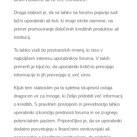
Druga slabost je, da se lahko na forumu pojavijo tudi
lažni uporabniki ali tisti, ki imajo skrite namene, na
primer promoviranje določenih kreditnih produktov ali
institucij.
To lahko vodi do pristranskih mnenj, ki niso v
najboljšem interesu uporabnikov foruma. V takih
primerih je ključno, da uporabniki kritično presojajo
informacije in jih preverjajo iz več virov.
Kljub tem slabostim pa ta spletna skupnost ostaja
dragocen vir za mnoge, ki želijo pridobiti več informacij
o kreditih. S pravilnim pristopom in previdnostjo lahko
uporabniki izkoristijo prednosti foruma in se izognejo
potencialnim pastem. Priporočljivo je, da se uporabniki
dodatno posvetujejo s finančnimi strokovnjaki ali