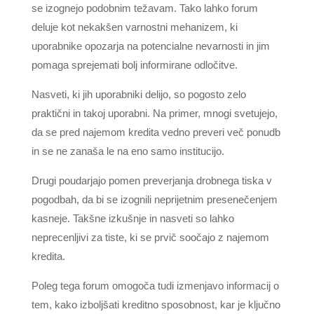
se izognejo podobnim težavam. Tako lahko forum
deluje kot nekakšen varnostni mehanizem, ki
uporabnike opozarja na potencialne nevarnosti in jim
pomaga sprejemati bolj informirane odločitve.
Nasveti, ki jih uporabniki delijo, so pogosto zelo
praktični in takoj uporabni. Na primer, mnogi svetujejo,
da se pred najemom kredita vedno preveri več ponudb
in se ne zanaša le na eno samo institucijo.
Drugi poudarjajo pomen preverjanja drobnega tiska v
pogodbah, da bi se izognili neprijetnim presenečenjem
kasneje. Takšne izkušnje in nasveti so lahko
neprecenljivi za tiste, ki se prvič soočajo z najemom
kredita.
Poleg tega forum omogoča tudi izmenjavo informacij o
tem, kako izboljšati kreditno sposobnost, kar je ključno