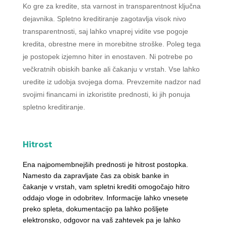
Ko gre za kredite, sta varnost in transparentnost ključna
dejavnika. Spletno kreditiranje zagotavlja visok nivo
transparentnosti, saj lahko vnaprej vidite vse pogoje
kredita, obrestne mere in morebitne stroške. Poleg tega
je postopek izjemno hiter in enostaven. Ni potrebe po
večkratnih obiskih banke ali čakanju v vrstah. Vse lahko
uredite iz udobja svojega doma. Prevzemite nadzor nad
svojimi financami in izkoristite prednosti, ki jih ponuja
spletno kreditiranje.
Hitrost
Ena najpomembnejših prednosti je hitrost postopka.
Namesto da zapravljate čas za obisk banke in
čakanje v vrstah, vam spletni krediti omogočajo hitro
oddajo vloge in odobritev. Informacije lahko vnesete
preko spleta, dokumentacijo pa lahko pošljete
elektronsko, odgovor na vaš zahtevek pa je lahko