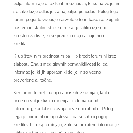
bolje informirajo o različnih možnostih, ki so na voljo, in
se tako lažje odločijo za najboljšo ponudbo. Poleg tega
forum pogosto vsebuje nasvete o tem, kako se izogniti
pastem in skritim stroškom, kar je lahko izjemno
koristno za tiste, ki se prvič soočajo z najemom
kredita.
Kljub številnim prednostim pa Hip kredit forum ni brez
slabosti. Ena izmed glavnih pomanjkljivosti je, da
informacije, ki jih uporabniki delijo, niso vedno
preverjene ali točne.
Ker forum temelji na uporabniških izkušnjah, lahko
pride do subjektivnih mnenj ali celo napačnih
informacij, kar lahko zavaja nove uporabnike. Poleg
tega je pomembno upoštevati, da se lahko pogoji
kreditov hitro spreminjajo, zato so nekatere informacije
lahko zastarele ali ne več relevantne.