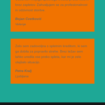
brez zapletov. Zahvaljujem se za profesionalnost
in odzivnost storitve.
Bojan Cvetković
Velenje
Zelo sem zadovoljna s spletnim kreditom, ki sem
ga dobila za popravilo strehe. Brez težav sem
lahko uredila vse preko spleta, kar mi je zelo
olajšalo situacijo.
Petra Kralj
Ljubljana