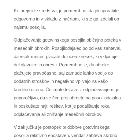
Ko prejmete sredstva, je pomembno, da jih uporabite
odgovorno in v skladu z načrtom, ki ste ga izdelali ob
najemu posojila.
Odplačevanje gotovinskega posojila običajno poteka v
mesečnih obrokih. Posojilodajalec bo od vas zahteval,
da vsak mesec plačate določen znesek, ki vključuje
del glavnice in obresti. Pomembno je, da obroke
plačujete pravočasno, saj zamude lahko vodijo do
dodatnih stroškov in negativno vplivajo na vašo
kreditno oceno. Če imate težave z odplačevanjem, je
priporočljivo, da se čim prej obrnete na posojilodajalca
in poskušate najti rešitev, kot je podaljšanje roka
odplačevanja ali znižanje mesečnih obrokov.
V zaključku je postopek pridobitve gotovinskega
posojila relativno enostaven, vendar zahteva skrbno