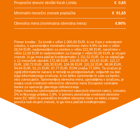
Povprečni dnevni stroški Kesh Limita
€
0,65
Minimalni mesečni znesek poplačila
€
91,65
Obrestna mera (nominalna obrestna mera)
4.90
%
Primer kredita : Za kredit v višini 1.000,00 EUR, ki se črpa v enkratnem
znesku, s spremenljivo nominalno obrestno mero 4,9% na leto v višini
26,54 EUR, nadomestilom za storitve v višini 222,98 EUR, naročnino v
višini 12,00 EUR in nadomestilom za črpanje v višini 50,00 EUR, je skupni
znesek, ki ga mora plačati kreditojemalec 1.311,52 EUR, če se odplačuje
v 12 mesečnih obrokih 172,48 EUR, 119,05 EUR, 115,61 EUR, 112,17
EUR, 108,73 EUR, 105,30 EUR, 104,96 EUR, 101,52 EUR, 98,08 EUR,
94,64 EUR, 91,21 EUR, 87,77 EUR. EOM znaša 77,59%. Ta izračun je
zgolj informativne narave in temelji na predpostavkah, veljavnih na dan
tega informativnega izračuna, ki se lahko spremenijo in zato za banko
niso zavezujoče. Spremenljiva obrestna mera, uporabljena v izračunu, je
enaka vsoti vrednosti referenčne obrestne mere Evropske centralne
banke za operacije glavnega refinanciranja
(https://www.bsi.si/en/statistics/interest-rates/ecb-interest-rates), trenutno
2% in fiksnega pribitka 2,9%. V primeru povečanja vrednosti obrestne
mere EC MRO in posledično kreditne obrestne mere se lahko znatno
poveča tudi skupni znesek, ki ga mora plačati kreditojemalec.