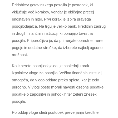
Pridobitev gotovinskega posojila je postopek, ki
vključuje več korakov, vendar je običajno precej
enostaven in hiter. Prvi korak je izbira pravega
posojilodajalca. Na trgu je veliko bank, kreditnih zadrug
in drugih finančnih institucij, ki ponujajo tovrstna
posojila. Priporočljivo je, da primerjate obrestne mere,
pogoje in dodatne stroške, da izberete najbolj ugodno
možnost.
Ko izberete posojilodajalca, je naslednji korak
izpolnitev vloge za posojilo. Večina finančnih institucij
omogoča, da vlogo oddate preko spleta, kar je zelo
priročno. V vlogi boste morali navesti osebne podatke,
podatke o zaposlitvi in prihodkih ter želeni znesek
posojila.
Po oddaji vloge sledi postopek preverjanja kreditne