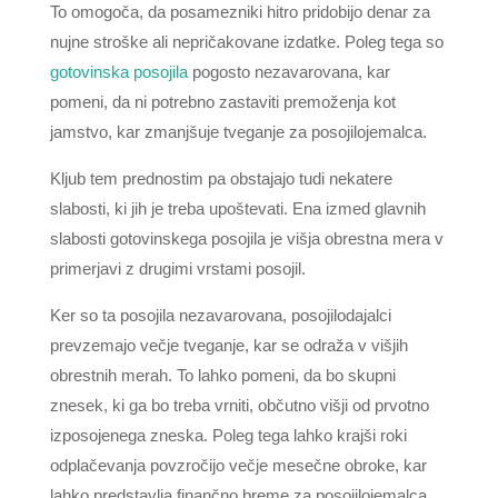
To omogoča, da posamezniki hitro pridobijo denar za
nujne stroške ali nepričakovane izdatke. Poleg tega so
gotovinska posojila
pogosto nezavarovana, kar
pomeni, da ni potrebno zastaviti premoženja kot
jamstvo, kar zmanjšuje tveganje za posojilojemalca.
Kljub tem prednostim pa obstajajo tudi nekatere
slabosti, ki jih je treba upoštevati. Ena izmed glavnih
slabosti gotovinskega posojila je višja obrestna mera v
primerjavi z drugimi vrstami posojil.
Ker so ta posojila nezavarovana, posojilodajalci
prevzemajo večje tveganje, kar se odraža v višjih
obrestnih merah. To lahko pomeni, da bo skupni
znesek, ki ga bo treba vrniti, občutno višji od prvotno
izposojenega zneska. Poleg tega lahko krajši roki
odplačevanja povzročijo večje mesečne obroke, kar
lahko predstavlja finančno breme za posojilojemalca.