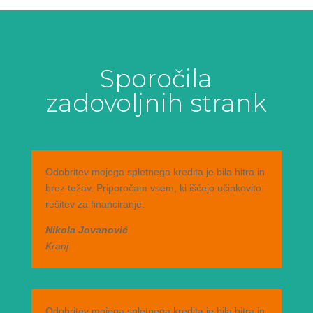
Sporočila
zadovoljnih strank
Odobritev mojega spletnega kredita je bila hitra in
brez težav. Priporočam vsem, ki iščejo učinkovito
rešitev za financiranje.
Nikola Jovanović
Kranj
Odobritev mojega spletnega kredita je bila hitra in