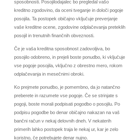
sposobnosti. Posojilodajalec bo pregledal vašo
kreditno zgodovino, da oceni tveganje in določi pogoje
posojila. Ta postopek običajno vključuje preverjanje
vaše kreditne ocene, zgodovine odplačevanja preteklih
posojil in trenutnih finančnih obveznosti.
Če je vaša kreditna sposobnost zadovoljiva, bo
posojilo odobreno, in prejeli boste ponudbo, ki vključuje
vse pogoje posojila, vključno z obrestno mero, rokom
odplačevanja in mesečnimi obroki.
Ko prejmete ponudbo, je pomembno, da jo natančno
preberete in razumete vse pogoje. Če se strinjate s
pogoji, boste morali podpisati pogodbo o posojilu. Po
podpisu pogodbe bo denar običajno nakazan na vaš
bančni račun v nekaj delovnih dneh. V nekaterih
primerih lahko postopek traja le nekaj ur, kar je zelo
koristno, če potrebujete denar nujno.