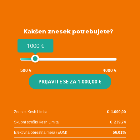
Kakšen znesek potrebujete?
1000 €
500 €
4000 €
PRIJAVITE SE ZA
1.000,00 €
Znesek Kesh Limita
€
1.000,00
Skupni stroški Kesh Limita
€
239,74
Efektivna obrestna mera (EOM)
56,01
%