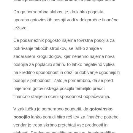
Druga pomembna slabost je, da lahko pogosta
uporaba gotovinskih posojil vodi v dolgoročne finančne
težave.
Če posameznik pogosto najema tovrstna posojila za
pokrivanje tekočih stroškov, se lahko znajde v
začaranem krogu dolgov, kjer nenehno najema nova
posojila za poplačilo starih. To lahko negativno vpliva
na kreditno sposobnost in oteži pridobivanje ugodnejših
posojil v prihodnosti. Zato je pomembno, da se pred
najemom gotovinskega posojila temeljito preuči
finančno stanje in oceni sposobnost odplačevanja.
V zaključku je pomembno poudariti, da
gotovinsko
posojilo
lahko ponudi hitro rešitev za finančne potrebe,
vendar je treba skrbno pretehtati vse prednosti in
slabosti. Preden se odločite za najem, je priporočljivo