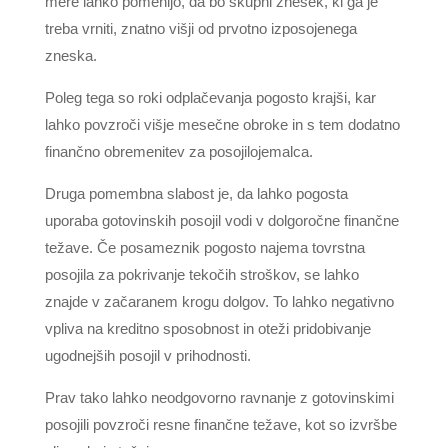
mere lahko pomenijo, da bo skupni znesek, ki ga je
treba vrniti, znatno višji od prvotno izposojenega
zneska.
Poleg tega so roki odplačevanja pogosto krajši, kar
lahko povzroči višje mesečne obroke in s tem dodatno
finančno obremenitev za posojilojemalca.
Druga pomembna slabost je, da lahko pogosta
uporaba gotovinskih posojil vodi v dolgoročne finančne
težave. Če posameznik pogosto najema tovrstna
posojila za pokrivanje tekočih stroškov, se lahko
znajde v začaranem krogu dolgov. To lahko negativno
vpliva na kreditno sposobnost in oteži pridobivanje
ugodnejših posojil v prihodnosti.
Prav tako lahko neodgovorno ravnanje z gotovinskimi
posojili povzroči resne finančne težave, kot so izvršbe