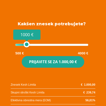
Kakšen znesek potrebujete?
1000 €
500 €
4000 €
PRIJAVITE SE ZA
1.000,00 €
Znesek Kesh Limita
€
1.000,00
Skupni stroški Kesh Limita
€
239,74
Efektivna obrestna mera (EOM)
56,01
%