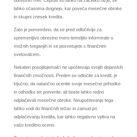
obrestnih mer. Čeprav so lahko na začetku nižje, se
lahko sčasoma dvignejo, kar poveča mesečne obroke
in skupni znesek kredita.
Zato je pomembno, da se pred odločitvijo za
spremenljivo obrestno mero temeljito informirate o
možnih tveganjih in se posvetujete s finančnim
svetovalcem.
Nekateri posojilojemalci ne upoštevajo svojih dejanskih
finančnih zmožnosti. Preden se odločite za kredit, je
ključno, da natančno ocenite svoje mesečne prihodke
in odhodke ter preverite, ali boste lahko redno
odplačevali mesečne obroke. Neupoštevanje tega
lahko vodi do finančnih težav in zamud pri
odplačevanju kredita, kar lahko negativno vpliva na
vašo kreditno oceno.