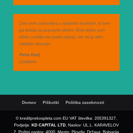
Zelo sem zadovoljna s spletnim kreditom, ki sem
ga dobila za popravilo strehe. Brez težav sem
lahko uredila vse preko spleta, kar mi je zelo
olajšalo situacijo.
Petra Kralj
Ljubljana
Domov
Piškotki
Politika zasebnosti
© kreditprekospleta.com EU VAT številka: 205391327,
Podjetje:
KD CAPITAL LTD
, Naslov: UL.L. KARAVELOV
2, Poštni naslov: 4000, Mesto: Plovdiv, Država: Bolgarija