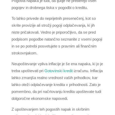
Pogosta napaka je tudi, da ljudje ne preberejo vseh
pogojev in drobnega tiska v pogodbi o kreditu.
To lahko privede do neprijetnih presenečenj, kot so
skrite provizije ali strožji pogoji odplačevanja, ki jih
niste pričakovali. Vedno je priporočljivo, da se pred
podpisom pogodbe natančno seznanite z vsemi pogoji
in se po potrebi posvetujete s pravnim ali finančnim
strokovnjakom.
Neupoštevanje vpliva inflacije je še ena napaka, ki jo je
treba upoštevati pri
Gotovinski kredit
izračunu. Inflacija
lahko zmanjša realno vrednost vaših prihodkov, kar
lahko oteži odplačevanje kredita v prihodnosti. Zato je
pomembno, da pri načrtovanju kredita upoštevate tudi
dolgoročne ekonomske napovedi.
Z upoštevanjem teh pogostih napak in skrbnim