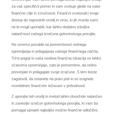
za vaš specifični primer in vam svetuje glede na vaše
finančne cilje in zmožnosti. Finančni svetovalci imajo
dostop do naprednih orodij in virov, ki jih morda sami
ne bi mogli uporabiti, kar lahko dodatno izboljša
natančnost vašega izračuna gotovinskega posojila.
Ne smemo pozabiti na pomembnost rednega
spremljanja in prilagajanja vašega finančnega načrta.
Tržni pogoji in vaša osebna finančna situacija se lahko
sčasoma spreminjajo, zato je pomembno, da redno
preverjate in prilagajate svoje izračune. S tem boste
zagotovili, da ostanete na pravi poti in se izognete
morebitnim finančnim težavam v prihodnosti.
Z uporabo teh orodij in metod lahko dosežete natančen
in zanesljiv izračun gotovinskega posojila, ki vam bo
pomagal sprejeti najboljše možne finančne odločitve.