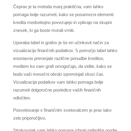
Čeprav je ta metoda manj praktična, vam lahko
pomaga bolje razumeti, kako se posamezni elementi
kredita medsebojno povezujejo in vplivajo na skupni
znesek, ki ga boste morali vrniti.
Uporaba tabel in grafov je še en učinkovit način za
vizualizacijo finančnih podatkov. S pomočjo tabel lahko
enostavno primerjate različne ponudbe kreditov,
medtem ko vam grafi omogočajo, da vidite, kako se
bodo vaši mesečni obroki spreminjali skozi čas.
Vizualizacija podatkov vam lahko pomaga bolje
razumeti dolgoročne posledice vaših finančnih
odločitev.
Posvetovanje s finančnim svetovalcem je prav tako
zelo priporočljivo.
Strokovnjak vam lahko pomaga izbrati najboljše orodje