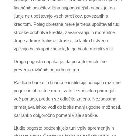
finančnih odločitev. Ena najpogostejših napak je, da
ljudje ne upoštevajo vseh stroškov, povezanih s
kreditom. Poleg obrestne mere je treba upoštevati tudi
stroške odobritve kredita, zavarovanja in morebitne
druge administrativne stroške, ki lahko bistveno
vplivajo na skupni znesek, ki ga boste morali vrniti.
Druga pogosta napaka je, da posojilojemalci ne
preverijo različnih ponudb na trgu.
Različne banke in finančne institucije ponujajo različne
pogoje in obrestne mere, zato je smiselno primerjati
več ponudb, preden se odločite za eno. Nezadostna
primerjava lahko vodi do izbire manj ugodne možnosti,
kar lahko dolgoročno pomeni višje stroške.
Ljudje pogosto podcenjujejo tudi vpliv spremenljivih