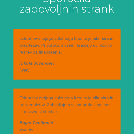
zadovoljnih strank
Odobritev mojega spletnega kredita je bila hitra in
brez težav. Priporočam vsem, ki iščejo učinkovito
rešitev za financiranje.
Nikola Jovanović
Kranj
Odobritev mojega spletnega kredita je bila hitra in
brez zapletov. Zahvaljujem se za profesionalnost
in odzivnost storitve.
Bojan Cvetković
Velenje