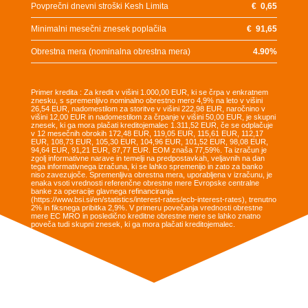
Povprečni dnevni stroški Kesh Limita
€
0,65
Minimalni mesečni znesek poplačila
€
91,65
Obrestna mera (nominalna obrestna mera)
4.90
%
Primer kredita : Za kredit v višini 1.000,00 EUR, ki se črpa v enkratnem
znesku, s spremenljivo nominalno obrestno mero 4,9% na leto v višini
26,54 EUR, nadomestilom za storitve v višini 222,98 EUR, naročnino v
višini 12,00 EUR in nadomestilom za črpanje v višini 50,00 EUR, je skupni
znesek, ki ga mora plačati kreditojemalec 1.311,52 EUR, če se odplačuje
v 12 mesečnih obrokih 172,48 EUR, 119,05 EUR, 115,61 EUR, 112,17
EUR, 108,73 EUR, 105,30 EUR, 104,96 EUR, 101,52 EUR, 98,08 EUR,
94,64 EUR, 91,21 EUR, 87,77 EUR. EOM znaša 77,59%. Ta izračun je
zgolj informativne narave in temelji na predpostavkah, veljavnih na dan
tega informativnega izračuna, ki se lahko spremenijo in zato za banko
niso zavezujoče. Spremenljiva obrestna mera, uporabljena v izračunu, je
enaka vsoti vrednosti referenčne obrestne mere Evropske centralne
banke za operacije glavnega refinanciranja
(https://www.bsi.si/en/statistics/interest-rates/ecb-interest-rates), trenutno
2% in fiksnega pribitka 2,9%. V primeru povečanja vrednosti obrestne
mere EC MRO in posledično kreditne obrestne mere se lahko znatno
poveča tudi skupni znesek, ki ga mora plačati kreditojemalec.