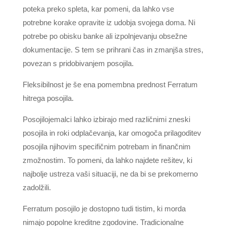
poteka preko spleta, kar pomeni, da lahko vse
potrebne korake opravite iz udobja svojega doma. Ni
potrebe po obisku banke ali izpolnjevanju obsežne
dokumentacije. S tem se prihrani čas in zmanjša stres,
povezan s pridobivanjem posojila.
Fleksibilnost je še ena pomembna prednost Ferratum
hitrega posojila.
Posojilojemalci lahko izbirajo med različnimi zneski
posojila in roki odplačevanja, kar omogoča prilagoditev
posojila njihovim specifičnim potrebam in finančnim
zmožnostim. To pomeni, da lahko najdete rešitev, ki
najbolje ustreza vaši situaciji, ne da bi se prekomerno
zadolžili.
Ferratum posojilo je dostopno tudi tistim, ki morda
nimajo popolne kreditne zgodovine. Tradicionalne