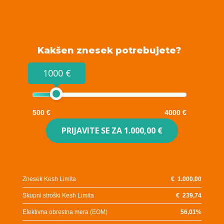
Kakšen znesek potrebujete?
1000 €
500 €
4000 €
PRIJAVITE SE ZA
1.000,00 €
Znesek Kesh Limita
€
1.000,00
Skupni stroški Kesh Limita
€
239,74
Efektivna obrestna mera (EOM)
56,01
%