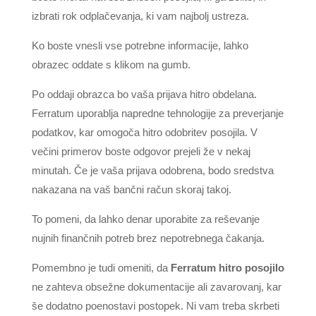
izbrati rok odplačevanja, ki vam najbolj ustreza.
Ko boste vnesli vse potrebne informacije, lahko
obrazec oddate s klikom na gumb.
Po oddaji obrazca bo vaša prijava hitro obdelana.
Ferratum uporablja napredne tehnologije za preverjanje
podatkov, kar omogoča hitro odobritev posojila. V
večini primerov boste odgovor prejeli že v nekaj
minutah. Če je vaša prijava odobrena, bodo sredstva
nakazana na vaš bančni račun skoraj takoj.
To pomeni, da lahko denar uporabite za reševanje
nujnih finančnih potreb brez nepotrebnega čakanja.
Pomembno je tudi omeniti, da
Ferratum hitro posojilo
ne zahteva obsežne dokumentacije ali zavarovanj, kar
še dodatno poenostavi postopek. Ni vam treba skrbeti