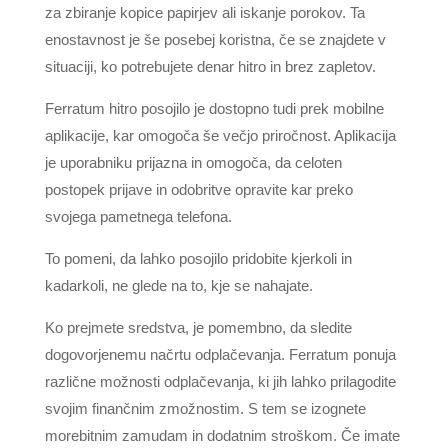
za zbiranje kopice papirjev ali iskanje porokov. Ta
enostavnost je še posebej koristna, če se znajdete v
situaciji, ko potrebujete denar hitro in brez zapletov.
Ferratum hitro posojilo je dostopno tudi prek mobilne
aplikacije, kar omogoča še večjo priročnost. Aplikacija
je uporabniku prijazna in omogoča, da celoten
postopek prijave in odobritve opravite kar preko
svojega pametnega telefona.
To pomeni, da lahko posojilo pridobite kjerkoli in
kadarkoli, ne glede na to, kje se nahajate.
Ko prejmete sredstva, je pomembno, da sledite
dogovorjenemu načrtu odplačevanja. Ferratum ponuja
različne možnosti odplačevanja, ki jih lahko prilagodite
svojim finančnim zmožnostim. S tem se izognete
morebitnim zamudam in dodatnim stroškom. Če imate