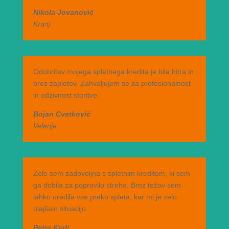
Nikola Jovanović
Kranj
Odobritev mojega spletnega kredita je bila hitra in
brez zapletov. Zahvaljujem se za profesionalnost
in odzivnost storitve.
Bojan Cvetković
Velenje
Zelo sem zadovoljna s spletnim kreditom, ki sem
ga dobila za popravilo strehe. Brez težav sem
lahko uredila vse preko spleta, kar mi je zelo
olajšalo situacijo.
Petra Kralj