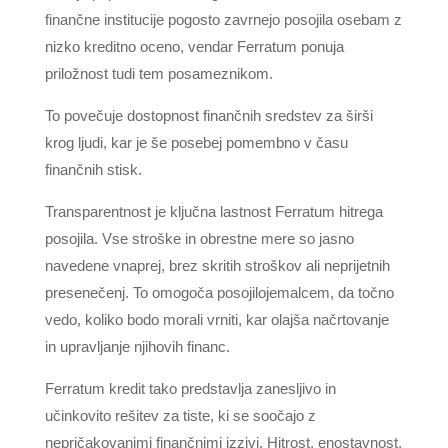
finančne institucije pogosto zavrnejo posojila osebam z
nizko kreditno oceno, vendar Ferratum ponuja
priložnost tudi tem posameznikom.
To povečuje dostopnost finančnih sredstev za širši
krog ljudi, kar je še posebej pomembno v času
finančnih stisk.
Transparentnost je ključna lastnost Ferratum hitrega
posojila. Vse stroške in obrestne mere so jasno
navedene vnaprej, brez skritih stroškov ali neprijetnih
presenečenj. To omogoča posojilojemalcem, da točno
vedo, koliko bodo morali vrniti, kar olajša načrtovanje
in upravljanje njihovih financ.
Ferratum kredit tako predstavlja zanesljivo in
učinkovito rešitev za tiste, ki se soočajo z
nepričakovanimi finančnimi izzivi. Hitrost, enostavnost,