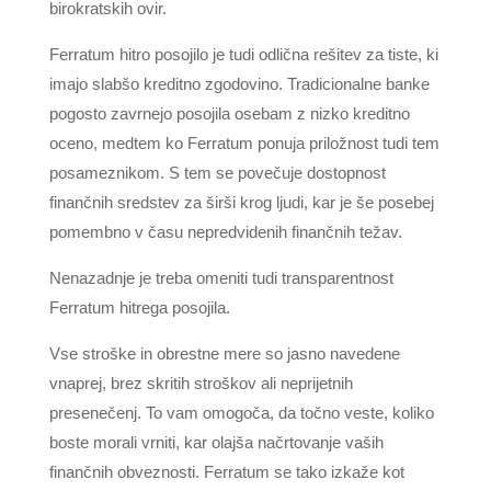
birokratskih ovir.
Ferratum hitro posojilo je tudi odlična rešitev za tiste, ki
imajo slabšo kreditno zgodovino. Tradicionalne banke
pogosto zavrnejo posojila osebam z nizko kreditno
oceno, medtem ko Ferratum ponuja priložnost tudi tem
posameznikom. S tem se povečuje dostopnost
finančnih sredstev za širši krog ljudi, kar je še posebej
pomembno v času nepredvidenih finančnih težav.
Nenazadnje je treba omeniti tudi transparentnost
Ferratum hitrega posojila.
Vse stroške in obrestne mere so jasno navedene
vnaprej, brez skritih stroškov ali neprijetnih
presenečenj. To vam omogoča, da točno veste, koliko
boste morali vrniti, kar olajša načrtovanje vaših
finančnih obveznosti. Ferratum se tako izkaže kot