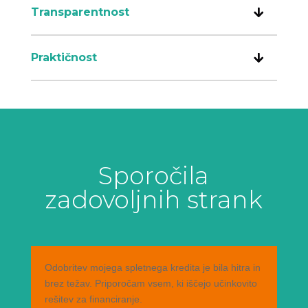
Transparentnost
Praktičnost
Sporočila
zadovoljnih strank
Odobritev mojega spletnega kredita je bila hitra in
brez težav. Priporočam vsem, ki iščejo učinkovito
rešitev za financiranje.