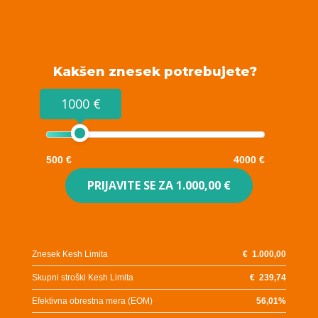
Kakšen znesek potrebujete?
1000 €
500 €
4000 €
PRIJAVITE SE ZA
1.000,00 €
Znesek Kesh Limita
€
1.000,00
Skupni stroški Kesh Limita
€
239,74
Efektivna obrestna mera (EOM)
56,01
%