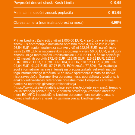
Povprečni dnevni stroški Kesh Limita
€
0,65
Minimalni mesečni znesek poplačila
€
91,65
Obrestna mera (nominalna obrestna mera)
4.90
%
Primer kredita : Za kredit v višini 1.000,00 EUR, ki se črpa v enkratnem
znesku, s spremenljivo nominalno obrestno mero 4,9% na leto v višini
26,54 EUR, nadomestilom za storitve v višini 222,98 EUR, naročnino v
višini 12,00 EUR in nadomestilom za črpanje v višini 50,00 EUR, je skupni
znesek, ki ga mora plačati kreditojemalec 1.311,52 EUR, če se odplačuje
v 12 mesečnih obrokih 172,48 EUR, 119,05 EUR, 115,61 EUR, 112,17
EUR, 108,73 EUR, 105,30 EUR, 104,96 EUR, 101,52 EUR, 98,08 EUR,
94,64 EUR, 91,21 EUR, 87,77 EUR. EOM znaša 77,59%. Ta izračun je
zgolj informativne narave in temelji na predpostavkah, veljavnih na dan
tega informativnega izračuna, ki se lahko spremenijo in zato za banko
niso zavezujoče. Spremenljiva obrestna mera, uporabljena v izračunu, je
enaka vsoti vrednosti referenčne obrestne mere Evropske centralne
banke za operacije glavnega refinanciranja
(https://www.bsi.si/en/statistics/interest-rates/ecb-interest-rates), trenutno
2% in fiksnega pribitka 2,9%. V primeru povečanja vrednosti obrestne
mere EC MRO in posledično kreditne obrestne mere se lahko znatno
poveča tudi skupni znesek, ki ga mora plačati kreditojemalec.