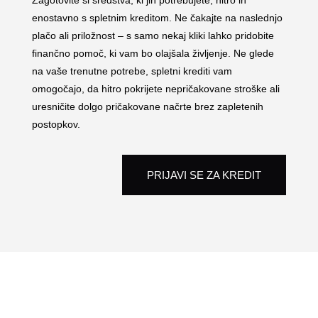
Zagotovite si sredstva, ki jih potrebujete, hitro in
enostavno s spletnim kreditom. Ne čakajte na naslednjo
plačo ali priložnost – s samo nekaj kliki lahko pridobite
finančno pomoč, ki vam bo olajšala življenje. Ne glede
na vaše trenutne potrebe, spletni krediti vam
omogočajo, da hitro pokrijete nepričakovane stroške ali
uresničite dolgo pričakovane načrte brez zapletenih
postopkov.
PRIJAVI SE ZA KREDIT