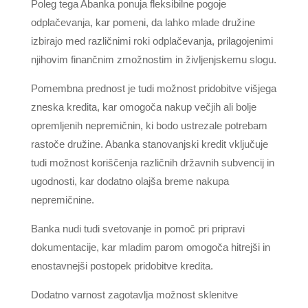
Poleg tega Abanka ponuja fleksibilne pogoje
odplačevanja, kar pomeni, da lahko mlade družine
izbirajo med različnimi roki odplačevanja, prilagojenimi
njihovim finančnim zmožnostim in življenjskemu slogu.
Pomembna prednost je tudi možnost pridobitve višjega
zneska kredita, kar omogoča nakup večjih ali bolje
opremljenih nepremičnin, ki bodo ustrezale potrebam
rastoče družine. Abanka stanovanjski kredit vključuje
tudi možnost koriščenja različnih državnih subvencij in
ugodnosti, kar dodatno olajša breme nakupa
nepremičnine.
Banka nudi tudi svetovanje in pomoč pri pripravi
dokumentacije, kar mladim parom omogoča hitrejši in
enostavnejši postopek pridobitve kredita.
Dodatno varnost zagotavlja možnost sklenitve