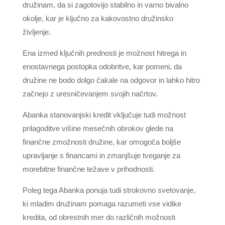
družinam, da si zagotovijo stabilno in varno bivalno
okolje, kar je ključno za kakovostno družinsko
življenje.
Ena izmed ključnih prednosti je možnost hitrega in
enostavnega postopka odobritve, kar pomeni, da
družine ne bodo dolgo čakale na odgovor in lahko hitro
začnejo z uresničevanjem svojih načrtov.
Abanka stanovanjski kredit vključuje tudi možnost
prilagoditve višine mesečnih obrokov glede na
finančne zmožnosti družine, kar omogoča boljše
upravljanje s financami in zmanjšuje tveganje za
morebitne finančne težave v prihodnosti.
Poleg tega Abanka ponuja tudi strokovno svetovanje,
ki mladim družinam pomaga razumeti vse vidike
kredita, od obrestnih mer do različnih možnosti