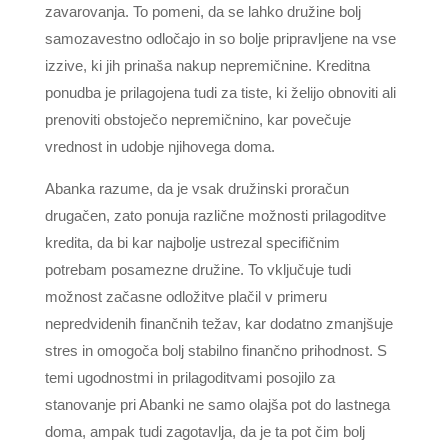
zavarovanja. To pomeni, da se lahko družine bolj
samozavestno odločajo in so bolje pripravljene na vse
izzive, ki jih prinaša nakup nepremičnine. Kreditna
ponudba je prilagojena tudi za tiste, ki želijo obnoviti ali
prenoviti obstoječo nepremičnino, kar povečuje
vrednost in udobje njihovega doma.
Abanka razume, da je vsak družinski proračun
drugačen, zato ponuja različne možnosti prilagoditve
kredita, da bi kar najbolje ustrezal specifičnim
potrebam posamezne družine. To vključuje tudi
možnost začasne odložitve plačil v primeru
nepredvidenih finančnih težav, kar dodatno zmanjšuje
stres in omogoča bolj stabilno finančno prihodnost. S
temi ugodnostmi in prilagoditvami posojilo za
stanovanje pri Abanki ne samo olajša pot do lastnega
doma, ampak tudi zagotavlja, da je ta pot čim bolj