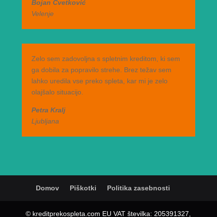
Bojan Cvetković
Velenje
Zelo sem zadovoljna s spletnim kreditom, ki sem
ga dobila za popravilo strehe. Brez težav sem
lahko uredila vse preko spleta, kar mi je zelo
olajšalo situacijo.
Petra Kralj
Ljubljana
Domov
Piškotki
Politika zasebnosti
© kreditprekospleta.com EU VAT številka: 205391327,