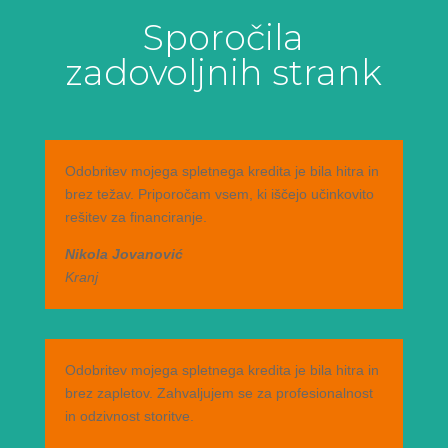
Sporočila
zadovoljnih strank
Odobritev mojega spletnega kredita je bila hitra in
brez težav. Priporočam vsem, ki iščejo učinkovito
rešitev za financiranje.
Nikola Jovanović
Kranj
Odobritev mojega spletnega kredita je bila hitra in
brez zapletov. Zahvaljujem se za profesionalnost
in odzivnost storitve.