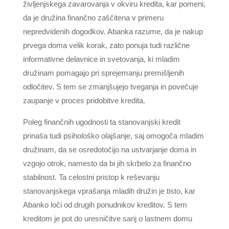
življenjskega zavarovanja v okviru kredita, kar pomeni,
da je družina finančno zaščitena v primeru
nepredvidenih dogodkov. Abanka razume, da je nakup
prvega doma velik korak, zato ponuja tudi različne
informativne delavnice in svetovanja, ki mladim
družinam pomagajo pri sprejemanju premišljenih
odločitev. S tem se zmanjšujejo tveganja in povečuje
zaupanje v proces pridobitve kredita.
Poleg finančnih ugodnosti ta stanovanjski kredit
prinaša tudi psihološko olajšanje, saj omogoča mladim
družinam, da se osredotočijo na ustvarjanje doma in
vzgojo otrok, namesto da bi jih skrbelo za finančno
stabilnost. Ta celostni pristop k reševanju
stanovanjskega vprašanja mladih družin je tisto, kar
Abanko loči od drugih ponudnikov kreditov. S tem
kreditom je pot do uresničitve sanj o lastnem domu